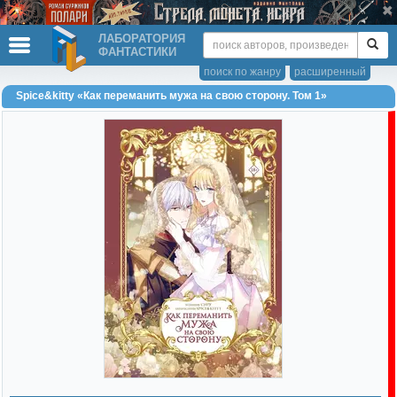
ЛАБОРАТОРИЯ
ФАНТАСТИКИ
поиск по жанру
расширенный
Spice&kitty «Как переманить мужа на свою сторону. Том 1»