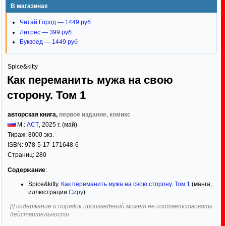
В магазинах
Читай Город — 1449 руб
Литрес — 399 руб
Буквоед — 1449 руб
Spice&kitty
Как переманить мужа на свою
сторону. Том 1
авторская книга,
первое издание, комикс
М.:
АСТ
,
2025
г. (май)
Тираж:
8000 экз.
ISBN:
978-5-17-171648-6
Страниц:
280
Содержание
:
Spice&kitty.
Как переманить мужа на свою сторону. Том 1
(манга,
иллюстрации
Сиру
)
[!] содержание и порядок произведений может не соответствовать
действительности