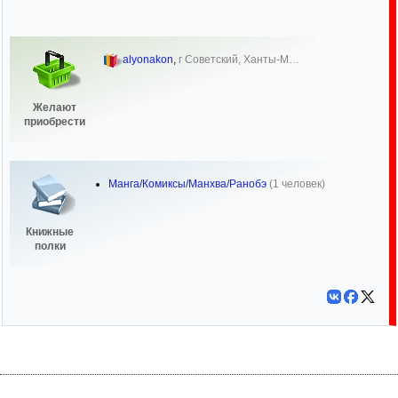
alyonakon
,
г Советский, Ханты-М…
Желают
приобрести
Манга/Комиксы/Манхва/Ранобэ
(1 человек)
Книжные
полки