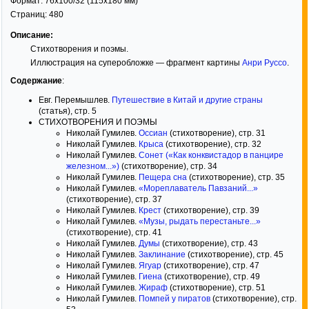
Формат:
76x100/32
(115x180 мм)
Страниц:
480
Описание:
Стихотворения и поэмы.
Иллюстрация на суперобложке — фрагмент картины
Анри Руссо
.
Содержание
:
Евг. Перемышлев.
Путешествие в Китай и другие страны
(статья), стр. 5
СТИХОТВОРЕНИЯ И ПОЭМЫ
Николай Гумилев.
Оссиан
(стихотворение), стр. 31
Николай Гумилев.
Крыса
(стихотворение), стр. 32
Николай Гумилев.
Сонет («Как конквистадор в панцире
железном...»)
(стихотворение), стр. 34
Николай Гумилев.
Пещера сна
(стихотворение), стр. 35
Николай Гумилев.
«Мореплаватель Павзаний...»
(стихотворение), стр. 37
Николай Гумилев.
Крест
(стихотворение), стр. 39
Николай Гумилев.
«Музы, рыдать перестаньте...»
(стихотворение), стр. 41
Николай Гумилев.
Думы
(стихотворение), стр. 43
Николай Гумилев.
Заклинание
(стихотворение), стр. 45
Николай Гумилев.
Ягуар
(стихотворение), стр. 47
Николай Гумилев.
Гиена
(стихотворение), стр. 49
Николай Гумилев.
Жираф
(стихотворение), стр. 51
Николай Гумилев.
Помпей у пиратов
(стихотворение), стр.