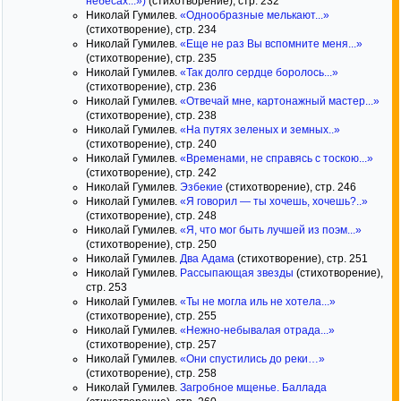
небесах...»)
(стихотворение), стр. 232
Николай Гумилев.
«Однообразные мелькают...»
(стихотворение), стр. 234
Николай Гумилев.
«Еще не раз Вы вспомните меня...»
(стихотворение), стр. 235
Николай Гумилев.
«Так долго сердце боролось...»
(стихотворение), стр. 236
Николай Гумилев.
«Отвечай мне, картонажный мастер...»
(стихотворение), стр. 238
Николай Гумилев.
«На путях зеленых и земных..»
(стихотворение), стр. 240
Николай Гумилев.
«Временами, не справясь с тоскою...»
(стихотворение), стр. 242
Николай Гумилев.
Эзбекие
(стихотворение), стр. 246
Николай Гумилев.
«Я говорил — ты хочешь, хочешь?..»
(стихотворение), стр. 248
Николай Гумилев.
«Я, что мог быть лучшей из поэм...»
(стихотворение), стр. 250
Николай Гумилев.
Два Адама
(стихотворение), стр. 251
Николай Гумилев.
Рассыпающая звезды
(стихотворение),
стр. 253
Николай Гумилев.
«Ты не могла иль не хотела...»
(стихотворение), стр. 255
Николай Гумилев.
«Нежно-небывалая отрада...»
(стихотворение), стр. 257
Николай Гумилев.
«Они спустились до реки…»
(стихотворение), стр. 258
Николай Гумилев.
Загробное мщенье. Баллада