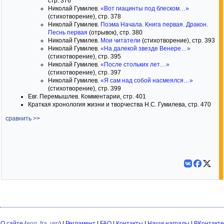
стр. 376
Николай Гумилев.
«Вот гиацинты под блеском…»
(стихотворение), стр. 378
Николай Гумилев.
Поэма Начала. Книга первая. Дракон.
Песнь первая
(отрывок), стр. 380
Николай Гумилев.
Мои читатели
(стихотворение), стр. 393
Николай Гумилев.
«На далекой звезде Венере…»
(стихотворение), стр. 395
Николай Гумилев.
«После стольких лет…»
(стихотворение), стр. 397
Николай Гумилев.
«Я сам над собой насмеялся…»
(стихотворение), стр. 399
Евг. Перемышлев. Комментарии, стр. 401
Краткая хронология жизни и творчества Н.С. Гумилева, стр. 470
сравнить >>
О сайте
(
eng
,
fra
,
укр
) |
Регламент
|
FAQ
|
Контакты
|
Наши награды
|
ВКонтакте