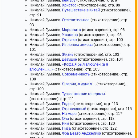
Николай Гумилев.
Кенгуру
(стихотворение), стр. 87
Николай Гумилев.
Христос
(стихотворение), стр. 89
Николай Гумилев.
Путешествие в Китай
(стихотворение),
стр. 91
Николай Гумилев.
Ослепительное
(стихотворение), стр.
93
Николай Гумилев.
Маргарита
(стихотворение), стр. 96
Николай Гумилев.
У камина
(стихотворение), стр. 98
Николай Гумилев.
Отрывок
(стихотворение), стр. 100
Николай Гумилев.
Из логова змиева
(стихотворение), стр.
101
Николай Гумилев.
Жизнь
(стихотворение), стр. 103
Николай Гумилев.
Девушке
(стихотворение), стр. 104
Николай Гумилев.
«Когда я был влюблен (а я
влюблен...)...»
(стихотворение), стр. 105
Николай Гумилев.
Современность
(стихотворение), стр.
108
Николай Гумилев.
Я верил, я думал…
(стихотворение),
стр. 109
Николай Гумилев.
Туркестанские генералы
(стихотворение), стр. 111
Николай Гумилев.
Родос
(стихотворение), стр. 113
Николай Гумилев.
Отравленный
(стихотворение), стр. 115
Николай Гумилев.
На море
(стихотворение), стр. 117
Николай Гумилев.
Она
(стихотворение), стр. 118
Николай Гумилев.
Рим
(стихотворение), стр. 120
Николай Гумилев.
Пиза
(стихотворение), стр. 122
Николай Гумилев.
Фра Беато Анджелико
(стихотворение),