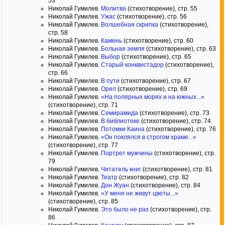
53
Николай Гумилев.
Молитва
(стихотворение), стр. 55
Николай Гумилев.
Ужас
(стихотворение), стр. 56
Николай Гумилев.
Волшебная скрипка
(стихотворение),
стр. 58
Николай Гумилев.
Камень
(стихотворение), стр. 60
Николай Гумилев.
Больная земля
(стихотворение), стр. 63
Николай Гумилев.
Выбор
(стихотворение), стр. 65
Николай Гумилев.
Старый конквистадор
(стихотворение),
стр. 66
Николай Гумилев.
В пути
(стихотворение), стр. 67
Николай Гумилев.
Орел
(стихотворение), стр. 69
Николай Гумилев.
«На полярных морях и на южных...»
(стихотворение), стр. 71
Николай Гумилев.
Семирамида
(стихотворение), стр. 73
Николай Гумилев.
В библиотеке
(стихотворение), стр. 74
Николай Гумилев.
Потомки Каина
(стихотворение), стр. 76
Николай Гумилев.
«Он поклялся в строгом храме...»
(стихотворение), стр. 77
Николай Гумилев.
Портрет мужчины
(стихотворение), стр.
79
Николай Гумилев.
Читатель книг
(стихотворение), стр. 81
Николай Гумилев.
Театр
(стихотворение), стр. 82
Николай Гумилев.
Дон Жуан
(стихотворение), стр. 84
Николай Гумилев.
«У меня не живут цветы...»
(стихотворение), стр. 85
Николай Гумилев.
Это было не раз
(стихотворение), стр.
86