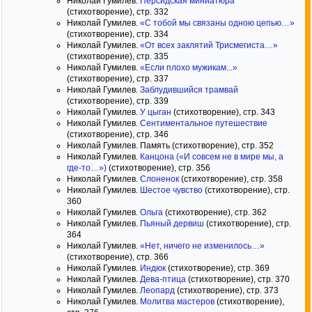
Николай Гумилев.
Персидская миниатюра
(стихотворение), стр. 332
Николай Гумилев.
«С тобой мы связаны одною цепью…»
(стихотворение), стр. 334
Николай Гумилев.
«От всех заклятий Трисмегиста…»
(стихотворение), стр. 335
Николай Гумилев.
«Если плохо мужикам...»
(стихотворение), стр. 337
Николай Гумилев.
Заблудившийся трамвай
(стихотворение), стр. 339
Николай Гумилев.
У цыган
(стихотворение), стр. 343
Николай Гумилев.
Сентиментальное путешествие
(стихотворение), стр. 346
Николай Гумилев. Память (стихотворение), стр. 352
Николай Гумилев.
Канцона («И совсем не в мире мы, а
где-то…»)
(стихотворение), стр. 356
Николай Гумилев.
Слоненок
(стихотворение), стр. 358
Николай Гумилев.
Шестое чувство
(стихотворение), стр.
360
Николай Гумилев.
Ольга
(стихотворение), стр. 362
Николай Гумилев.
Пьяный дервиш
(стихотворение), стр.
364
Николай Гумилев.
«Нет, ничего не изменилось…»
(стихотворение), стр. 366
Николай Гумилев.
Индюк
(стихотворение), стр. 369
Николай Гумилев.
Дева-птица
(стихотворение), стр. 370
Николай Гумилев.
Леопард
(стихотворение), стр. 373
Николай Гумилев.
Молитва мастеров
(стихотворение),