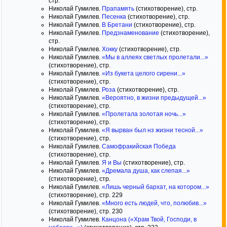
стр.
Николай Гумилев.
Прапамять
(стихотворение), стр.
Николай Гумилев.
Песенка
(стихотворение), стр.
Николай Гумилев.
В Бретани
(стихотворение), стр.
Николай Гумилев.
Предзнаменование
(стихотворение),
стр.
Николай Гумилев.
Хокку
(стихотворение), стр.
Николай Гумилев.
«Мы в аллеях светлых пролетали...»
(стихотворение), стр.
Николай Гумилев.
«Из букета целого сирени...»
(стихотворение), стр.
Николай Гумилев.
Роза
(стихотворение), стр.
Николай Гумилев.
«Вероятно, в жизни предыдущей...»
(стихотворение), стр.
Николай Гумилев.
«Пролетала золотая ночь...»
(стихотворение), стр.
Николай Гумилев.
«Я вырван был нз жизни тесной...»
(стихотворение), стр.
Николай Гумилев.
Самофракийская Победа
(стихотворение), стр.
Николай Гумилев.
Я и Вы
(стихотворение), стр.
Николай Гумилев.
«Дремала душа, как слепая...»
(стихотворение), стр.
Николай Гумилев.
«Лишь черный бархат, на котором...»
(стихотворение), стр. 229
Николай Гумилев.
«Много есть людей, что, полюбив...»
(стихотворение), стр. 230
Николай Гумилев.
Канцона («Храм Твой, Господи, в