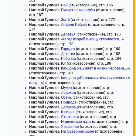
162
Николай Гумилев.
Рай
(стихотворение), стр. 165
Николай Гумилев.
Пятистопные ямбы
(стихотворение),
стр. 167
Николай Гумилев.
Змей
(стихотворение), стр. 172
Николай Гумилев.
Андрей Рублев
(стихотворение), стр.
174
Николай Гумилев.
Деревья
(стихотворение), стр. 176
Николай Гумилев.
«И год второй к концу склоняется...»
(стихотворение), стр. 178
Николай Гумилев.
Городок
(стихотворение), стр. 180
Николай Гумилев.
Детство
(стихотворение), стр. 182
Николай Гумилев.
Рабочий
(стихотворение), стр. 184
Николай Гумилев.
Юг
(стихотворение), стр. 186
Николай Гумилев.
Канцона («Бывает в жизни человека...»)
(стихотворение), стр. 187
Николай Гумилев.
Канцона («В скольких земных океанах я
плыл...»)
(стихотворение), стр.
Николай Гумилев.
Мужик
(стихотворение), стр.
Николай Гумилев.
Ледоход
(стихотворение), стр.
Николай Гумилев.
Осень
(стихотворение), стр.
Николай Гумилев.
Природа
(стихотворение), стр.
Николай Гумилев.
Девушка
(стихотворение), стр.
Николай Гумилев.
Швеция
(стихотворение), стр.
Николай Гумилев.
Стокгольм
(стихотворение), стр.
Николай Гумилев.
Норвежские горы
(стихотворение), стр.
Николай Гумилев.
Утешение
(стихотворение), стр.
Николай Гумилев.
На Северном море
(стихотворение),