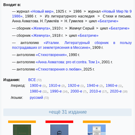
Входит в:
— журнал
«Новый мир»
, 1925 г. > 1986 > журнал
«Новый Мир № 9
1986»
, 1986 г. > Из литературного наследия > Стихи и письма.
Анна Ахматова. Н. Гумилёв > Н. Гумилев > цикл
«Беатриче»
— сборник
«Жемчуга»
, 1910 г. > Жемчуг Серый > цикл
«Беатриче»
— сборник
«Жемчуга»
, 1918 г. > цикл
«Беатриче»
— антологию
«Италии. Литературный сборник в пользу
пострадавших от землетрясения в Мессине»
, 1909 г.
— антологию
«Стихотворения»
, 1990 г.
— антологию
«Анна Ахматова: pro et contra. Том 1»
, 2001 г.
— антологию
«Стихотворения о любви»
, 2025 г.
Издания:
ВСЕ
(72)
/период:
1900-е
,
1910-е
,
1920-е
,
1940-е
,
1960-е
,
(1)
(2)
(1)
(2)
(1)
1980-е
,
1990-е
,
2000-е
,
2010-е
,
2020-е
(11)
(14)
(7)
(17)
(16)
/языки:
русский
(72)
+ещё 31 издание