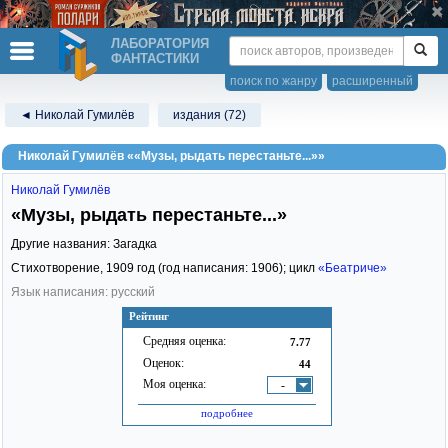
ЛАБОРАТОРИЯ
ФАНТАСТИКИ
поиск по жанру
расширенный
◄ Николай Гумилёв
издания (72)
Николай Гумилёв ««Музы, рыдать перестаньте...»»
Николай Гумилёв
«Музы, рыдать перестаньте...»
Другие названия: Загадка
Стихотворение,
1909
год (год написания: 1906); цикл
«Беатриче»
Язык написания: русский
Рейтинг
Средняя оценка:
7.77
Оценок:
44
Моя оценка:
-
подробнее