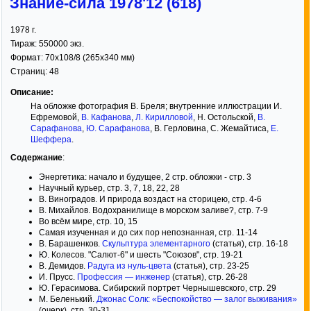
Знание-сила 1978'12 (618)
1978
г.
Тираж:
550000 экз.
Формат:
70x108/8
(265x340 мм)
Страниц:
48
Описание:
На обложке фотография В. Бреля; внутренние иллюстрации И.
Ефремовой,
В. Кафанова
,
Л. Кирилловой
, Н. Остольской,
В.
Сарафанова
,
Ю. Сарафанова
, В. Герловина, С. Жемайтиса,
Е.
Шеффера
.
Содержание
:
Энергетика: начало и будущее, 2 стр. обложки - стр. 3
Научный курьер, стр. 3, 7, 18, 22, 28
В. Виноградов. И природа воздаст на сторицею, стр. 4-6
В. Михайлов. Водохранилище в морском заливе?, стр. 7-9
Во всём мире, стр. 10, 15
Самая изученная и до сих пор непознанная, стр. 11-14
В. Барашенков.
Скульптура элементарного
(статья), стр. 16-18
Ю. Колесов. "Салют-6" и шесть "Союзов", стр. 19-21
В. Демидов.
Радуга из нуль-цвета
(статья), стр. 23-25
И. Прусс.
Профессия — инженер
(статья), стр. 26-28
Ю. Герасимова. Сибирский портрет Чернышевского, стр. 29
М. Беленький.
Джонас Солк: «Беспокойство — залог выживания»
(очерк), стр. 30-31