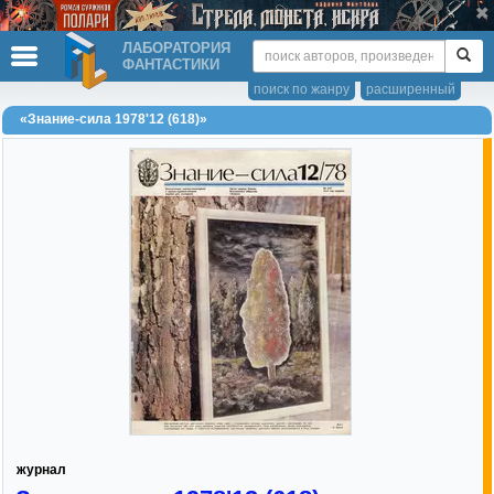
ЛАБОРАТОРИЯ
ФАНТАСТИКИ
поиск по жанру
расширенный
«Знание-сила 1978'12 (618)»
журнал