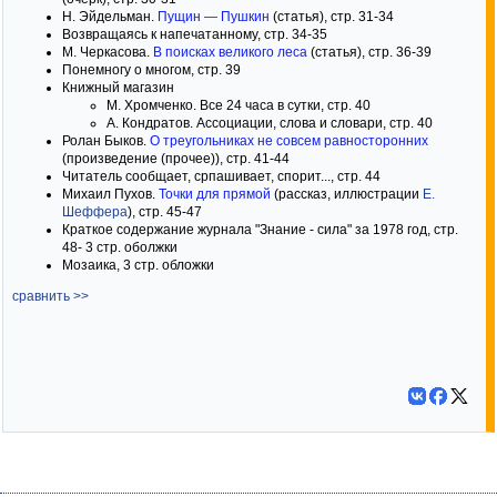
Н. Эйдельман.
Пущин — Пушкин
(статья), стр. 31-34
Возвращаясь к напечатанному, стр. 34-35
М. Черкасова.
В поисках великого леса
(статья), стр. 36-39
Понемногу о многом, стр. 39
Книжный магазин
М. Хромченко. Все 24 часа в сутки, стр. 40
А. Кондратов. Ассоциации, слова и словари, стр. 40
Ролан Быков.
О треугольниках не совсем равносторонних
(произведение (прочее)), стр. 41-44
Читатель сообщает, српашивает, спорит..., стр. 44
Михаил Пухов.
Точки для прямой
(рассказ, иллюстрации
Е.
Шеффера
), стр. 45-47
Краткое содержание журнала "Знание - сила" за 1978 год, стр.
48- 3 стр. оболжки
Мозаика, 3 стр. обложки
сравнить >>