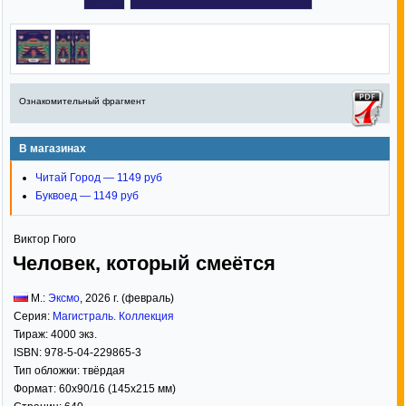
Ознакомительный фрагмент
В магазинах
Читай Город — 1149 руб
Буквоед — 1149 руб
Виктор Гюго
Человек, который смеётся
М.:
Эксмо
,
2026
г. (февраль)
Серия:
Магистраль. Коллекция
Тираж:
4000 экз.
ISBN:
978-5-04-229865-3
Тип обложки:
твёрдая
Формат:
60x90/16
(145x215 мм)