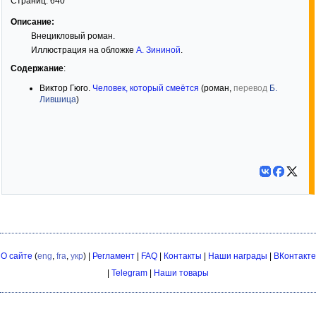
Страниц:
640
Описание:
Внецикловый роман.
Иллюстрация на обложке
А. Зининой
.
Содержание
:
Виктор Гюго.
Человек, который смеётся
(роман,
перевод
Б.
Лившица
)
О сайте
(
eng
,
fra
,
укр
) |
Регламент
|
FAQ
|
Контакты
|
Наши награды
|
ВКонтакте
|
Telegram
|
Наши товары