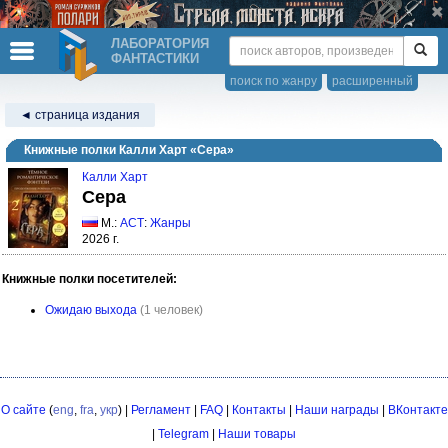
ЛАБОРАТОРИЯ
ФАНТАСТИКИ
поиск по жанру
расширенный
◄ страница издания
Книжные полки Калли Харт «Сера»
Калли Харт
Сера
М.:
АСТ
:
Жанры
2026 г.
Книжные полки посетителей:
Ожидаю выхода
(1 человек)
О сайте
(
eng
,
fra
,
укр
) |
Регламент
|
FAQ
|
Контакты
|
Наши награды
|
ВКонтакте
|
Telegram
|
Наши товары