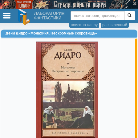
ЛАБОРАТОРИЯ
ФАНТАСТИКИ
поиск по жанру
расширенный
Дени Дидро «Монахиня. Нескромные сокровища»