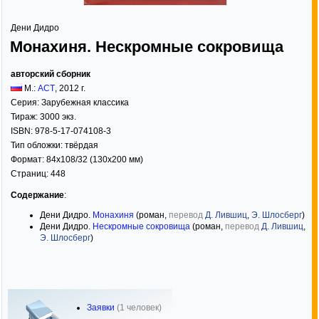
Дени Дидро
Монахиня. Нескромные сокровища
авторский сборник
М.:
АСТ
,
2012
г.
Серия:
Зарубежная классика
Тираж:
3000 экз.
ISBN:
978-5-17-074108-3
Тип обложки:
твёрдая
Формат:
84x108/32
(130x200 мм)
Страниц:
448
Содержание
:
Дени Дидро.
Монахиня
(роман,
перевод
Д. Лившиц
,
Э. Шлосберг
)
Дени Дидро.
Нескромные сокровища
(роман,
перевод
Д. Лившиц
,
Э. Шлосберг
)
Заявки
(1 человек)