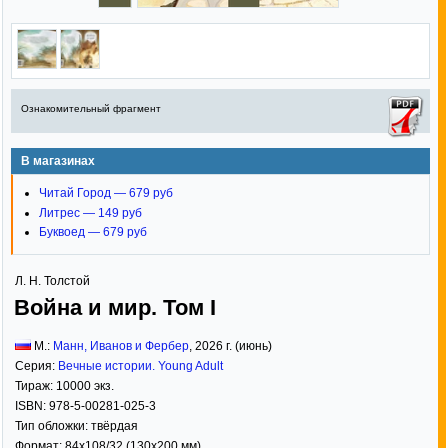
Ознакомительный фрагмент
В магазинах
Читай Город — 679 руб
Литрес — 149 руб
Буквоед — 679 руб
Л. Н. Толстой
Война и мир. Том I
М.:
Манн, Иванов и Фербер
,
2026
г. (июнь)
Серия:
Вечные истории. Young Adult
Тираж:
10000 экз.
ISBN:
978-5-00281-025-3
Тип обложки:
твёрдая
Формат:
84x108/32
(130x200 мм)