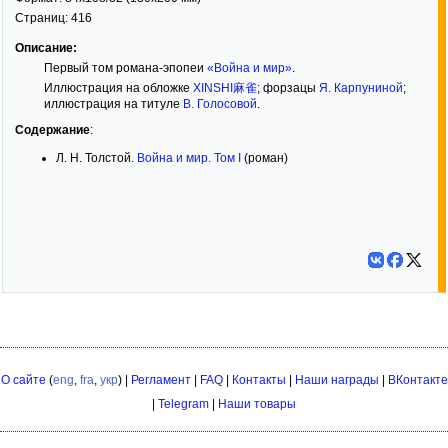
Страниц:
416
Описание:
Первый том романа-эпопеи
«Война и мир»
.
Иллюстрация на обложке
XINSHI麻雀
; форзацы
Я. Карпуниной
;
иллюстрация на титуле
В. Голосовой
.
Содержание
:
Л. Н. Толстой.
Война и мир. Том I
(роман)
О сайте
(
eng
,
fra
,
укр
) |
Регламент
|
FAQ
|
Контакты
|
Наши награды
|
ВКонтакте
|
Telegram
|
Наши товары