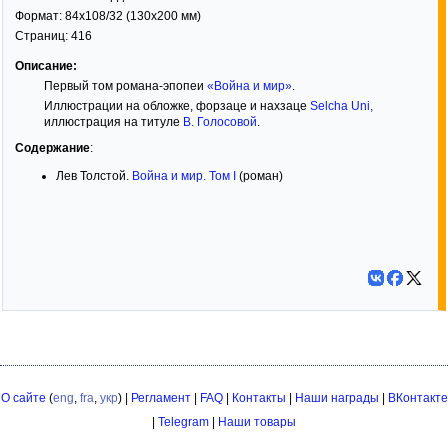
Формат:
84x108/32
(130x200 мм)
Страниц:
416
Описание:
Первый том романа-эпопеи
«Война и мир»
.
Иллюстрации на обложке, форзаце и нахзаце
Selcha Uni
,
иллюстрация на титуле
В. Голосовой
.
Содержание
:
Лев Толстой.
Война и мир. Том I
(роман)
О сайте
(
eng
,
fra
,
укр
) |
Регламент
|
FAQ
|
Контакты
|
Наши награды
|
ВКонтакте
|
Telegram
|
Наши товары