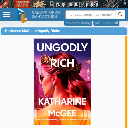
ЛАБОРАТОРИЯ
ФАНТАСТИКИ
поиск по жанру
расширенный
Katharine McGee «Ungodly Rich»