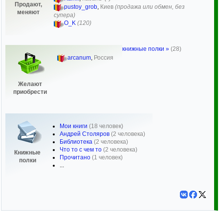
Продают,
pustoy_grob
,
Киев
(продажа или обмен, без
меняют
супера)
O_K
(120)
книжные полки »
(28)
arcanum
,
Россия
Желают
приобрести
Мои книги
(18 человек)
Андрей Столяров
(2 человека)
Библиотека
(2 человека)
Что то с чем то
(2 человека)
Книжные
Прочитано
(1 человек)
полки
...