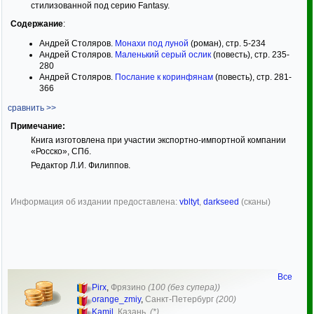
стилизованной под серию Fantasy.
Содержание
:
Андрей Столяров.
Монахи под луной
(роман), стр. 5-234
Андрей Столяров.
Маленький серый ослик
(повесть), стр. 235-
280
Андрей Столяров.
Послание к коринфянам
(повесть), стр. 281-
366
сравнить >>
Примечание:
Книга изготовлена при участии экспортно-импортной компании
«Росско», СПб.
Редактор Л.И. Филиппов.
Информация об издании предоставлена:
vbltyt
,
darkseed
(сканы)
Все
Pirx
,
Фрязино
(100 (без супера))
orange_zmiy
,
Санкт-Петербург
(200)
Kamil
,
Казань
(*)