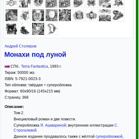
Андрей Столяров
Монахи под луной
СПб.:
Terra Fantastica
,
1993
г.
Тираж:
50000 экз.
ISBN:
5-7921-0023-3
Тип обложки:
твёрдая
+ суперобложка
Формат:
60x90/16
(145x215 мм)
Страниц:
368
Описание:
Том 2.
Внецикловый роман и две повести.
Суперобложка
Я. Ашмариной
; внутренние иллюстрации
С.
Строгалевой
.
Данное издание продавалось также с жёлтой
суперобложкой
,