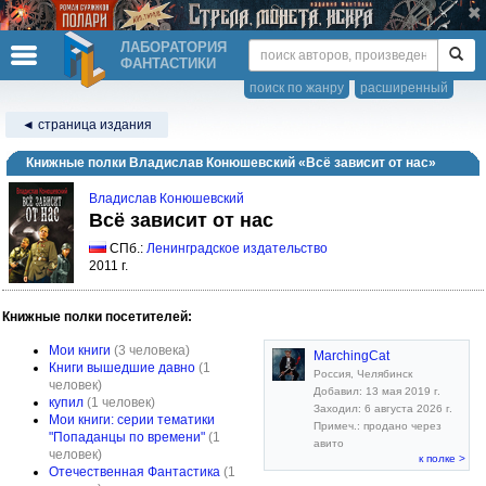
ЛАБОРАТОРИЯ
ФАНТАСТИКИ
поиск по жанру
расширенный
◄ страница издания
Книжные полки Владислав Конюшевский «Всё зависит от нас»
Владислав Конюшевский
Всё зависит от нас
СПб.:
Ленинградское издательство
2011 г.
Книжные полки посетителей:
Мои книги
(3 человека)
MarchingCat
Книги вышедшие давно
(1
Россия, Челябинск
человек)
Добавил: 13 мая 2019 г.
купил
(1 человек)
Заходил: 6 августа 2026 г.
Мои книги: серии тематики
Примеч.: продано через
"Попаданцы по времени"
(1
авито
человек)
к полке >
Отечественная Фантастика
(1