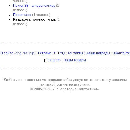
человек)
Полка-88-на перспективу
(1
человек)
Прочитано
(1 человек)
Раздарил, поменял и т.п.
(1
человек)
О сайте
(
eng
,
fra
,
укр
) |
Регламент
|
FAQ
|
Контакты
|
Наши награды
|
ВКонтакте
|
Telegram
|
Наши товары
Любое использование материалов сайта допускается только с указанием
активной ссылки на источник.
© 2005-2026
«Лаборатория Фантастики»
.