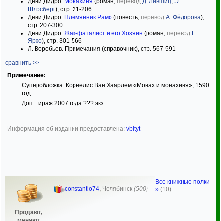
Дени Дидро.
Монахиня
(роман,
перевод
Д. Лившиц
,
Э.
Шлосберг
), стр. 21-206
Дени Дидро.
Племянник Рамо
(повесть,
перевод
А. Фёдорова
),
стр. 207-300
Дени Дидро.
Жак-фаталист и его Хозяин
(роман,
перевод
Г.
Ярхо
), стр. 301-566
Л. Воробьев. Примечания (справочник), стр. 567-591
сравнить >>
Примечание:
Суперобложка: Корнелис Ван Хаарлем «Монах и монахиня», 1590
год.
Доп. тираж 2007 года ??? экз.
Информация об издании предоставлена:
vbltyt
Все книжные полки
constantio74
,
Челябинск
(500)
»
(10)
Продают,
меняют