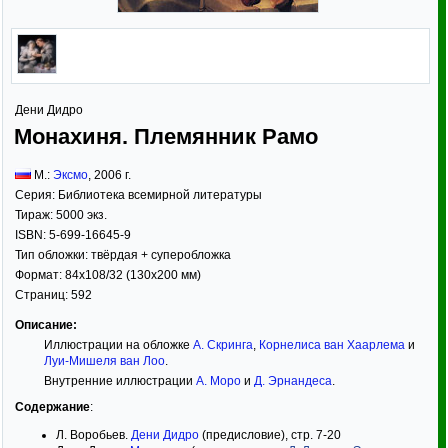
Дени Дидро
Монахиня. Племянник Рамо
М.:
Эксмо
,
2006
г.
Серия:
Библиотека всемирной литературы
Тираж:
5000 экз.
ISBN:
5-699-16645-9
Тип обложки:
твёрдая
+ суперобложка
Формат:
84x108/32
(130x200 мм)
Страниц:
592
Описание:
Иллюстрации на обложке
А. Скринга
,
Корнелиса ван Хаарлема
и
Луи-Мишеля ван Лоо
.
Внутренние иллюстрации
А. Моро
и
Д. Эрнандеса
.
Содержание
:
Л. Воробьев.
Дени Дидро
(предисловие), стр. 7-20