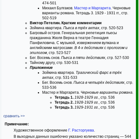
474-501
Михаил Булгаков.
Мастер и Маргарита
. Черновые
варианты романа. Тетрадь 3. 1929 - 1931 гг., стр.
502-519
Виктор Петелин. Краткие комментарии
Зойкина квартира.
Пьеса в трёх актах
, стр. 520-523
Багровый остров. Генеральная репетиция пьесы
гражданина Жюля Верна в театре Геннадия
Панфиловича. С музыкой, извержением вулкана и
английскими матросами.
В 4-х действиях с прологом и
эпилогом
, стр. 523-527
Бег. Восемь снов.
Пьеса в пяти действиях
, стр. 527-530
Тайному другу, стр. 530-531
Приложение
Зойкина квартира.
Трагический фарс в трёх
актах
, стр. 531-533
Бег. Восемь снов.
Пьеса в четырёх действиях
, стр.
533-536
Мастер и Маргарита.
Черновые варианты романа.
Тетрадь 1.
1928-1929 гг.
, стр. 536
Тетрадь 2.
1928-1929 гг.
, стр. 536
Тетрадь 3.
1929-1931 гг.
, стр. 536
сравнить >>
Примечание:
Художественное оформление
Г. Расторгуева
.
В выходных данных ошибочно указано количество страниц — 544