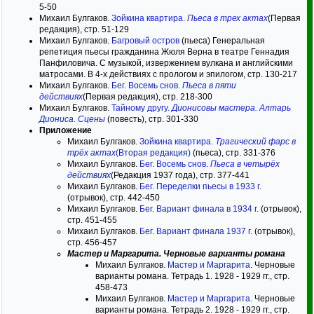
5-50
Михаил Булгаков.
Зойкина квартира.
Пьеса в трех актах
(Первая
редакция), стр. 51-129
Михаил Булгаков.
Багровый остров
(пьеса) Генеральная
репетиция пьесы гражданина Жюля Верна в театре Геннадия
Панфиловича. С музыкой, извержением вулкана и английскими
матросами. В 4-х действиях с прологом и эпилогом, стр. 130-217
Михаил Булгаков.
Бег. Восемь снов.
Пьеса в пяти
действиях
(Первая редакция), стр. 218-300
Михаил Булгаков.
Тайному другу.
Дионисовы мастера. Алтарь
Диониса. Сцены
(повесть), стр. 301-330
Приложение
Михаил Булгаков.
Зойкина квартира.
Трагический фарс в
трёх актах
(Вторая редакция)
(пьеса), стр. 331-376
Михаил Булгаков.
Бег. Восемь снов.
Пьеса в четырёх
действиях
(Редакция 1937 года), стр. 377-441
Михаил Булгаков.
Бег. Переделки пьесы в 1933 г.
(отрывок), стр. 442-450
Михаил Булгаков.
Бег. Вариант финала в 1934 г.
(отрывок),
стр. 451-455
Михаил Булгаков.
Бег. Вариант финала 1937 г.
(отрывок),
стр. 456-457
Мастер и Маргарита. Черновые варианты романа
Михаил Булгаков.
Мастер и Маргарита
. Черновые
варианты романа. Тетрадь 1. 1928 - 1929 гг., стр.
458-473
Михаил Булгаков.
Мастер и Маргарита
. Черновые
варианты романа. Тетрадь 2. 1928 - 1929 гг., стр.