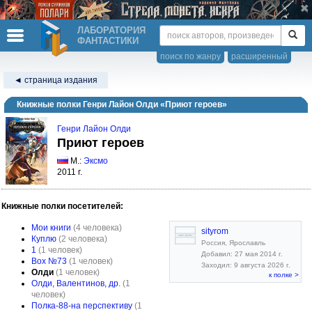
ЛАБОРАТОРИЯ
ФАНТАСТИКИ
поиск по жанру
расширенный
◄ страница издания
Книжные полки Генри Лайон Олди «Приют героев»
Генри Лайон Олди
Приют героев
М.:
Эксмо
2011 г.
Книжные полки посетителей:
Мои книги
(4 человека)
sityrom
Куплю
(2 человека)
Россия, Ярославль
1
(1 человек)
Добавил: 27 мая 2014 г.
Box №73
(1 человек)
Заходил: 9 августа 2026 г.
Олди
(1 человек)
к полке >
Олди, Валентинов, др.
(1
человек)
Полка-88-на перспективу
(1