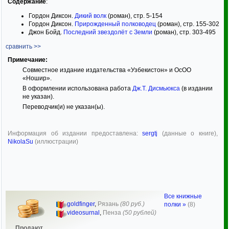
Содержание
:
Гордон Диксон.
Дикий волк
(роман), стр. 5-154
Гордон Диксон.
Прирожденный полководец
(роман), стр. 155-302
Джон Бойд.
Последний звездолёт с Земли
(роман), стр. 303-495
сравнить >>
Примечание:
Совместное издание издательства «Узбекистон» и ОсОО
«Ношир».
В оформлении использована работа
Дж.Т. Дисмьюкса
(в издании
не указан).
Переводчик(и) не указан(ы).
Информация об издании предоставлена:
sergtj
(данные о книге),
NikolaSu
(иллюстрации)
Все книжные
goldfinger
,
Рязань
(80 руб.)
полки »
(8)
videosurnal
,
Пенза
(50 рублей)
Продают,