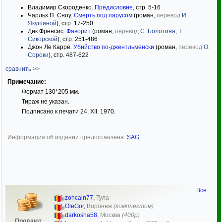
Владимир Скороденко.
Предисловие
, стр. 5-16
Чарльз П. Сноу.
Смерть под парусом
(роман,
перевод
И.
Якушиной
), стр. 17-250
Дик Френсис.
Фаворит
(роман,
перевод
С. Болотина
,
Т.
Сикорской
), стр. 251-486
Джон Ле Карре.
Убийство по-джентльменски
(роман,
перевод
О.
Сороки
), стр. 487-622
сравнить >>
Примечание:
Формат 130*205 мм.
Тираж не указан.
Подписано к печати 24. XII. 1970.
Информация об издании предоставлена:
SAG
Все
zohcain77
,
Тула
OleGor
,
Воронеж
(комплектом)
darkosha58
,
Москва
(400р)
Продают,