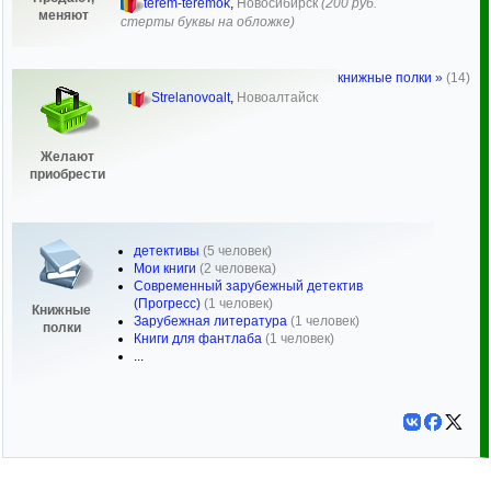
terem-teremok
,
Новосибирск
(200 руб.
меняют
стерты буквы на обложке)
книжные полки »
(14)
Strelanovoalt
,
Новоалтайск
Желают
приобрести
детективы
(5 человек)
Мои книги
(2 человека)
Современный зарубежный детектив
(Прогресс)
(1 человек)
Книжные
Зарубежная литература
(1 человек)
полки
Книги для фантлаба
(1 человек)
...