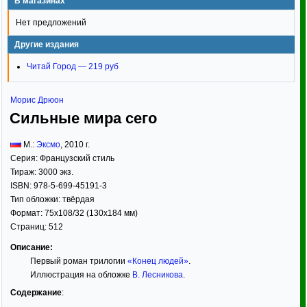
В магазинах
Нет предложений
Другие издания
Читай Город — 219 руб
Морис Дрюон
Сильные мира сего
М.:
Эксмо
,
2010
г.
Серия:
Французский стиль
Тираж:
3000 экз.
ISBN:
978-5-699-45191-3
Тип обложки:
твёрдая
Формат:
75x108/32
(130x184 мм)
Страниц:
512
Описание:
Первый роман трилогии
«Конец людей»
.
Иллюстрация на обложке
В. Лесникова
.
Содержание
: