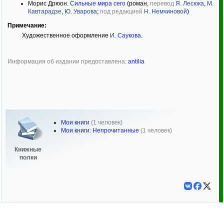
Морис Дрюон.
Сильные мира сего
(роман,
перевод
Я. Лесюка
,
М.
Кавтарадзе
,
Ю. Уварова
;
под редакцией
Н. Немчиновой
)
Примечание:
Художественное оформление
И. Саукова
.
Информация об издании предоставлена:
antilia
Мои книги
(1 человек)
Мои книги: Непрочитанные
(1 человек)
Книжные
полки