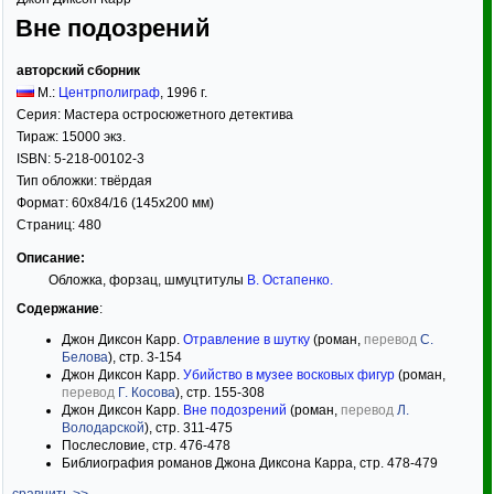
Вне подозрений
авторский сборник
М.:
Центрполиграф
,
1996
г.
Серия:
Мастера остросюжетного детектива
Тираж:
15000 экз.
ISBN:
5-218-00102-3
Тип обложки:
твёрдая
Формат:
60x84/16
(145x200 мм)
Страниц:
480
Описание:
Обложка, форзац, шмуцтитулы
В. Остапенко
.
Содержание
:
Джон Диксон Карр.
Отравление в шутку
(роман,
перевод
С.
Белова
), стр. 3-154
Джон Диксон Карр.
Убийство в музее восковых фигур
(роман,
перевод
Г. Косова
), стр. 155-308
Джон Диксон Карр.
Вне подозрений
(роман,
перевод
Л.
Володарской
), стр. 311-475
Послесловие, стр. 476-478
Библиография романов Джона Диксона Карра, стр. 478-479