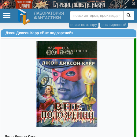
ЛАБОРАТОРИЯ
ФАНТАСТИКИ
поиск по жанру
расширенный
Джон Диксон Карр «Вне подозрений»
Джон Диксон Карр