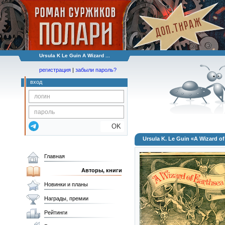
Ursula K Le Guin A Wizard ...
регистрация
|
забыли пароль?
вход
OK
Ursula K. Le Guin «A Wizard of
Главная
Авторы, книги
Новинки и планы
Награды, премии
Рейтинги