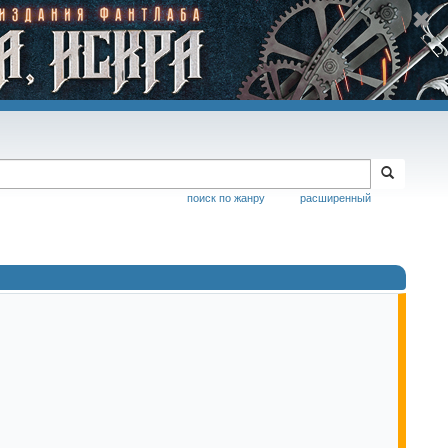
поиск по жанру
расширенный