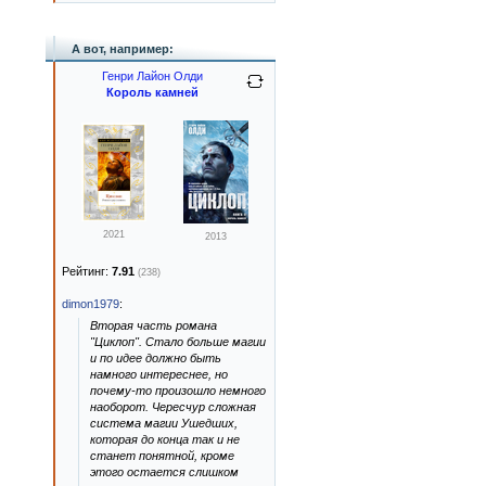
А вот, например:
Генри Лайон Олди
Король камней
2021
2013
Рейтинг:
7.91
(238)
dimon1979
:
Вторая часть романа
"Циклоп". Стало больше магии
и по идее должно быть
намного интереснее, но
почему-то произошло немного
наоборот. Чересчур сложная
система магии Ушедших,
которая до конца так и не
станет понятной, кроме
этого остается слишком