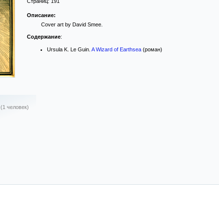
Страниц:
191
Описание:
Cover art by David Smee.
Содержание
:
Ursula K. Le Guin.
A Wizard of Earthsea
(роман)
(1 человек)