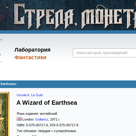
Лаборатория
Фантастики
 Earthsea»
Ursula K. Le Guin
A Wizard of Earthsea
Язык издания:
английский
London:
Gollancz
,
1971
г.
ISBN:
0-575-00717-6, 978-0-575-00717-8
Тип обложки:
твёрдая
+ суперобложка