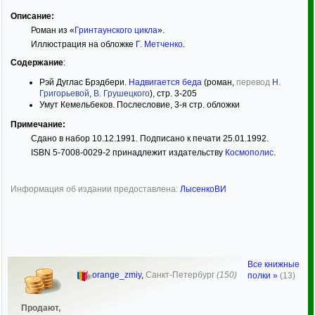
Описание:
Роман из «
Гринтаунского цикла
».
Иллюстрация на обложке
Г. Метченко
.
Содержание
:
Рэй Дуглас Брэдбери.
Надвигается беда
(роман,
перевод
Н.
Григорьевой
,
В. Грушецкого
), стр. 3-205
Умут Кемельбеков. Послесловие, 3-я стр. обложки
Примечание:
Сдано в набор 10.12.1991. Подписано к печати 25.01.1992.
ISBN 5-7008-0029-2 принадлежит издательству
Космополис
.
Информация об издании предоставлена:
ЛысенкоВИ
Все книжные
orange_zmiy
,
Санкт-Петербург
(150)
полки »
(13)
Продают,