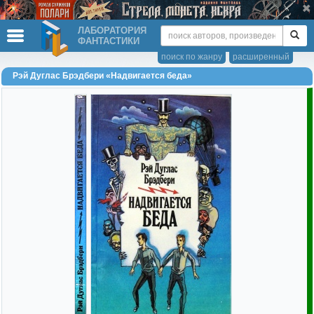
ЛАБОРАТОРИЯ
ФАНТАСТИКИ
поиск по жанру
расширенный
Рэй Дуглас Брэдбери «Надвигается беда»