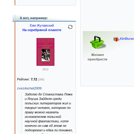
А вот, например:
Ежи Жулавский
На серебряной планете
KimBuran
Желают
приобрести
2012
Рейтинг:
7.72
(268)
zvezdochet2009
:
Задолго до Станистава Лема
и Януша Зайделя среди
польских литераторов жил и
творил человек, которого по
праву можно назвать
основателем польской
научной фантастики, хотя
конечно он сам об этом не
подозревал и едва ли понимал,