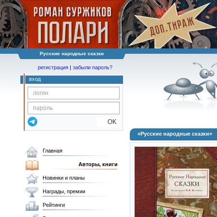
Русские народные сказки
регистрация
|
забыли пароль?
вход
OK
«Русские народные сказки»
Главная
Авторы, книги
Новинки и планы
Награды, премии
Рейтинги