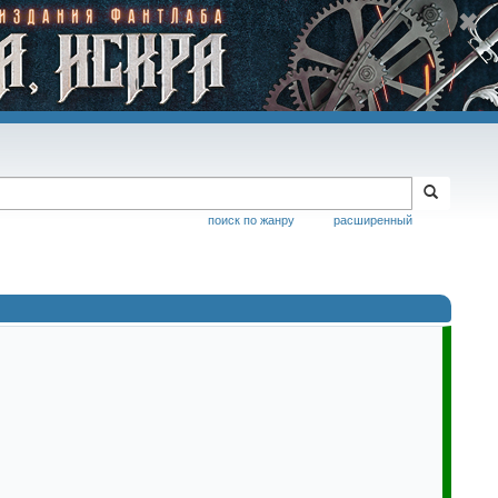
поиск по жанру
расширенный