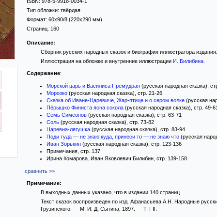
ISBN:
978-5-9918-0034-1
Тип обложки:
твёрдая
Формат:
60x90/8
(220x290 мм)
Страниц:
160
Описание:
Сборник русских народных сказок и биография иллюстратора издания
Иллюстрация на обложке и внутренние иллюстрации
И. Билибина
.
Содержание
:
Морской царь и Василиса Премудрая
(русская народная сказка), стр
Морозко
(русская народная сказка), стр. 21-26
Сказка об Иване-Царевиче, Жар-птице и о сером волке
(русская нар
Пёрышко Финиста ясна сокола
(русская народная сказка), стр. 49-6
Семь Симеонов
(русская народная сказка), стр. 63-71
Соль
(русская народная сказка), стр. 73-82
Царевна-лягушка
(русская народная сказка), стр. 83-94
Поди туда — не знаю куда, принеси то — не знаю что
(русская народ
Иван Зорькин
(русская народная сказка), стр. 123-136
Примечания, стр. 137
Ирина Комарова. Иван Яковлевич Билибин, стр. 139-158
сравнить >>
Примечание:
В выходных данных указано, что в издании 140 страниц.
Текст сказок воспроизведен по изд. Афанасьева А.Н. Народные русские 
Грузинского. — М: И. Д. Сытина, 1897. — Т. I-II.