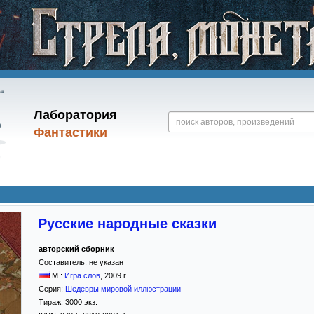
Лаборатория
Фантастики
Русские народные сказки
авторский сборник
Составитель:
не указан
М.:
Игра слов
,
2009
г.
Серия:
Шедевры мировой иллюстрации
Тираж:
3000 экз.