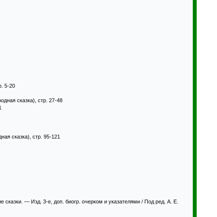
.
. 5-20
одная сказка), стр. 27-48
1
ная сказка), стр. 95-121
сказки. — Изд. 3-е, доп. биогр. очерком и указателями / Под ред. А. Е.