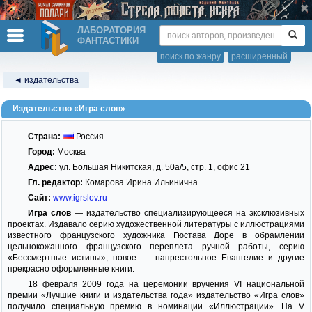
ЛАБОРАТОРИЯ
ФАНТАСТИКИ
поиск по жанру
расширенный
◄ издательства
Издательство «Игра слов»
Страна:
Россия
Город:
Москва
Адрес:
ул. Большая Никитская, д. 50а/5, стр. 1, офис 21
Гл. редактор:
Комарова Ирина Ильинична
Сайт:
www.igrslov.ru
Игра слов
— издательство специализирующееся на эксклюзивных
проектах. Издавало серию художественной литературы с иллюстрациями
известного французского художника Гюстава Доре в обрамлении
цельнокожанного французского переплета ручной работы, серию
«Бессмертные истины», новое — напрестольное Евангелие и другие
прекрасно оформленные книги.
18 февраля 2009 года на церемонии вручения VI национальной
премии «Лучшие книги и издательства года» издательство «Игра слов»
получило специальную премию в номинации «Иллюстрации». На V