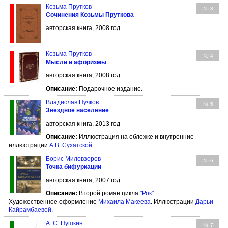
Козьма Прутков
№ 3
Сочинения Козьмы Пруткова
авторская книга, 2008 год
Козьма Прутков
№ 4
Мысли и афоризмы
авторская книга, 2008 год
Описание:
Подарочное издание.
Владислав Пучков
№ 5
Звёздное население
авторская книга, 2013 год
Описание:
Иллюстрация на обложке и внутренние
иллюстрации
А.В. Сухатской
.
Борис Миловзоров
№ 6
Точка бифуркации
авторская книга, 2007 год
Описание:
Второй роман цикла
"Рок"
.
Художественное оформление
Михаила Макеева
. Иллюстрации
Дарьи
Кайрамбаевой
.
А. С. Пушкин
№ 7