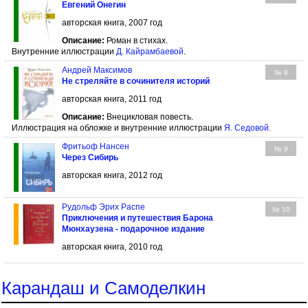
Евгений Онегин
авторская книга, 2007 год
Описание:
Роман в стихах.
Внутренние иллюстрации
Д. Кайрамбаевой
.
Андрей Максимов
№ 8
Не стреляйте в сочинителя историй
авторская книга, 2011 год
Описание:
Внецикловая повесть.
Иллюстрация на обложке и внутренние иллюстрации
Я. Седовой
.
Фритьоф Нансен
№ 9
Через Сибирь
авторская книга, 2012 год
Рудольф Эрих Распе
№ 10
Приключения и путешествия Барона
Мюнхаузена - подарочное издание
авторская книга, 2010 год
Карандаш и Самоделкин