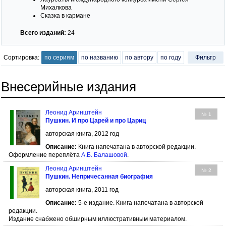
Михалкова
Сказка в кармане
Всего изданий:
24
Сортировка:
по сериям
по названию
по автору
по году
Фильтр
Внесерийные издания
Леонид Аринштейн
№ 1
Пушкин. И про Царей и про Цариц
авторская книга, 2012 год
Описание:
Книга напечатана в авторской редакции.
Оформление переплёта
А.Б. Балашовой
.
Леонид Аринштейн
№ 2
Пушкин. Непричесанная биография
авторская книга, 2011 год
Описание:
5-е издание. Книга напечатана в авторской
редакции.
Издание снабжено обширным иллюстративным материалом.