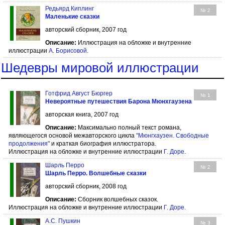
Редьярд Киплинг
№ 2
Маленькие сказки
авторский сборник, 2007 год
Описание:
Иллюстрация на обложке и внутренние
иллюстрации
А. Борисовой
.
Шедевры мировой иллюстрации
Готфрид Август Бюргер
№ 1
Невероятные путешествия Барона Мюнхгаузена
авторская книга, 2007 год
Описание:
Максимально полный текст романа,
являющегося основой межавторского цикла
"Мюнгхаузен. Свободные
продолжения"
и краткая биография иллюстратора.
Иллюстрация на обложке и внутренние иллюстрации
Г. Доре
.
Шарль Перро
№ 2
Шарль Перро. Волшебные сказки
авторский сборник, 2008 год
Описание:
Сборник волшебных сказок.
Иллюстрация на обложке и внутренние иллюстрации
Г. Доре
.
А.С. Пушкин
№ 3