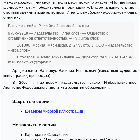
Международной книжной и полиграфической ярмарке «По великому
шелковому пути» победителем в номинации «Лучшее издание о книге»
стал выпущенный издательством «Игра слов» сборник афоризмов «Книга
о книге» .
Выписка с сайта Российской книжной палаты:
978-5-9918 — Издательство «Игра слов» — Общество с
ограниченной ответственностью. — (М.: Игра слов)
101000, Москва, Мясницкая, д. 24/7, стр. 1, ООО «Издательство
«Игра слов»
Столяров Михаил Михайлович — Директор тел. 623-01-97 e-
mail: bookmike@ropnet.ru
Арт-директор: Валериус Василий Евгеньевич (известный художник
книги, график, профессор).
В 2007 г. партнером издательство стало Информационное
Агентство Федерального института развития образования.
Закрытые серии
Шедевры мировой иллюстрации
Не закрытые серии
Карандаш и Самоделкин
Лауреаты Международного конкурса имени Сергея