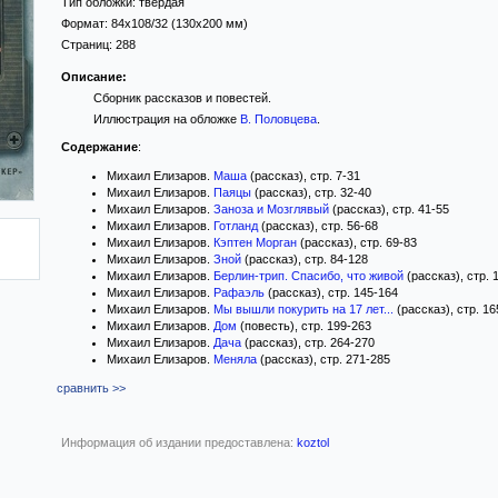
Тип обложки:
твёрдая
Формат:
84x108/32
(130x200 мм)
Страниц:
288
Описание:
Сборник рассказов и повестей.
Иллюстрация на обложке
В. Половцева
.
Содержание
:
Михаил Елизаров.
Маша
(рассказ), стр. 7-31
Михаил Елизаров.
Паяцы
(рассказ), стр. 32-40
Михаил Елизаров.
Заноза и Мозглявый
(рассказ), стр. 41-55
Михаил Елизаров.
Готланд
(рассказ), стр. 56-68
Михаил Елизаров.
Кэптен Морган
(рассказ), стр. 69-83
Михаил Елизаров.
Зной
(рассказ), стр. 84-128
Михаил Елизаров.
Берлин-трип. Спасибо, что живой
(рассказ), стр. 
Михаил Елизаров.
Рафаэль
(рассказ), стр. 145-164
Михаил Елизаров.
Мы вышли покурить на 17 лет...
(рассказ), стр. 16
Михаил Елизаров.
Дом
(повесть), стр. 199-263
Михаил Елизаров.
Дача
(рассказ), стр. 264-270
Михаил Елизаров.
Меняла
(рассказ), стр. 271-285
сравнить >>
Информация об издании предоставлена:
koztol