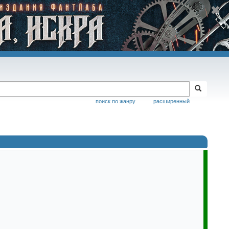
поиск по жанру
расширенный