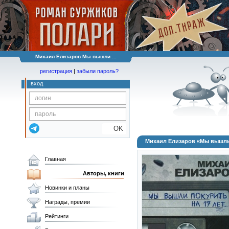
Михаил Елизаров Мы вышли ...
регистрация
|
забыли пароль?
вход
OK
Михаил Елизаров «Мы вышли
Главная
Авторы, книги
Новинки и планы
Награды, премии
Рейтинги