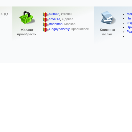
Мои
00 р.)
akim18
,
Ижевск
На 
savik13
,
Одесса
отд
Bachman
,
Москва
Пр
Gogoynazvaly
,
Красноярск
Желают
Книжные
Раз
приобрести
полки
...