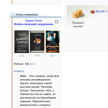
Mycraft
(5
А вот, например:
Вадим Панов
Продают,
Войны начинают неудачники
меняют
2018
2018
2012
Рейтинг:
7.9
(4039)
armitura
:
Ммм... Что сказать, книгу мне
активно рекламировали
друзья, аппелируя к моей
высокой оценке "Ночному
дозору" Лукьяненко. Мол, у
Панова все то же самое, но
растянутое на тринадцать
романов. Параллельных
реальностей и изящных