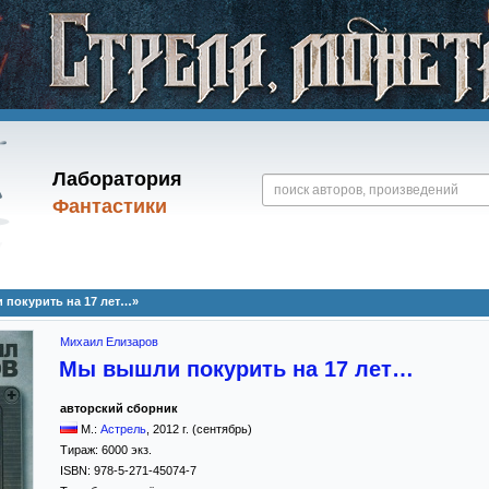
Лаборатория
Фантастики
 покурить на 17 лет…»
Михаил Елизаров
Мы вышли покурить на 17 лет…
авторский сборник
М.:
Астрель
,
2012
г. (сентябрь)
Тираж:
6000 экз.
ISBN:
978-5-271-45074-7