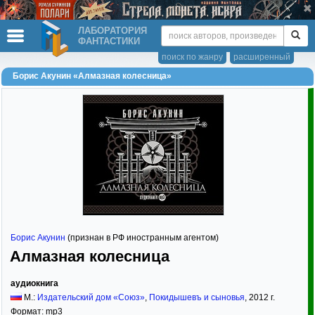
ЛАБОРАТОРИЯ
ФАНТАСТИКИ
поиск по жанру
расширенный
Борис Акунин «Алмазная колесница»
Борис Акунин
(признан в РФ иностранным агентом)
Алмазная колесница
аудиокнига
М.:
Издательский дом «Союз»
,
Покидышевъ и сыновья
,
2012
г.
Формат:
mp3