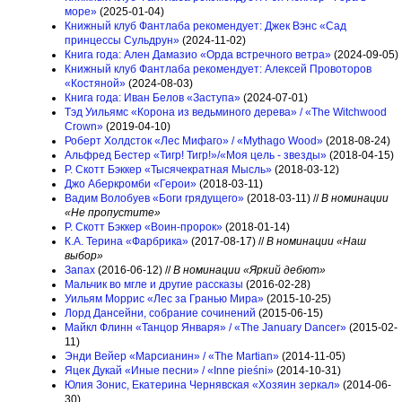
море»
(2025-01-04)
Книжный клуб Фантлаба рекомендует: Джек Вэнс «Сад
принцессы Сульдрун»
(2024-11-02)
Книга года: Ален Дамазио «Орда встречного ветра»
(2024-09-05)
Книжный клуб Фантлаба рекомендует: Алексей Провоторов
«Костяной»
(2024-08-03)
Книга года: Иван Белов «Заступа»
(2024-07-01)
Тэд Уильямс «Корона из ведьминого дерева» / «The Witchwood
Crown»
(2019-04-10)
Роберт Холдсток «Лес Мифаго» / «Mythago Wood»
(2018-08-24)
Альфред Бестер «Тигр! Тигр!»/«Моя цель - звезды»
(2018-04-15)
Р. Скотт Бэккер «Тысячекратная Мысль»
(2018-03-12)
Джо Аберкромби «Герои»
(2018-03-11)
Вадим Волобуев «Боги грядущего»
(2018-03-11) //
В номинации
«Не пропустите»
Р. Скотт Бэккер «Воин-пророк»
(2018-01-14)
К.А. Терина «Фарбрика»
(2017-08-17) //
В номинации «Наш
выбор»
Запах
(2016-06-12) //
В номинации «Яркий дебют»
Мальчик во мгле и другие рассказы
(2016-02-28)
Уильям Моррис «Лес за Гранью Мира»
(2015-10-25)
Лорд Дансейни, собрание сочинений
(2015-06-15)
Майкл Флинн «Танцор Января» / «The January Dancer»
(2015-02-
11)
Энди Вейер «Марсианин» / «The Martian»
(2014-11-05)
Яцек Дукай «Иные песни» / «Inne pieśni»
(2014-10-31)
Юлия Зонис, Екатерина Чернявская «Хозяин зеркал»
(2014-06-
30)