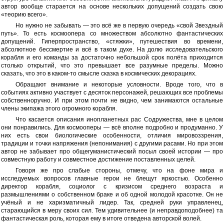
автор вообще старается на основе нескольких допущений создать свою
«теорию всего».
Но нужно не забывать — это всё же в первую очередь «свой Звездный
путь». То есть космоопера со множеством абсолютно фантастических
допущений. Гиперпространство, «стяжки», путешествия во времени,
абсолютное бессмертие и всё в таком духе. На долю исследовательского
корабля и его команды за достаточно небольшой срок полёта приходится
столько открытий, что это превышает все разумные пределы. Можно
сказать, что это в каком-то смысле сказка в космических декорациях.
Обращают внимание и некоторые условности. Вроде того, что в
событиях активно участвует с десяток персонажей, решающих все проблемы
собственноручно. И при этом почти не видно, чем занимаются остальные
члены экипажа этого огромного корабля.
Что касается описания инопланетных рас Содружества, мне в целом
они понравились. Для космооперы — всё вполне подробно и продуманно. У
них есть свои биологические особенности, отличия мировоззрения,
традиции и точки напряжения (непонимания) с другими расами. Но при этом
автор не забывает про общегуманистический посыл своей истории — про
совместную работу и совместное достижение поставленных целей.
Говоря же про слабые стороны, отмечу, что на фоне мира и
исследуемых вопросов главные герои не блещут яркостью. Особенно
директор корабля, социолог с кризисом среднего возраста и
размышлениями о собственном браке и об одной молодой красотке. Он не
учёный и не харизматичный лидер. Так, средней руки управленец,
старающийся в меру своих сил. Тем удивительнее (и неправдоподобнее) та
фантастическая роль, которая ему в итоге отведена авторской волей.