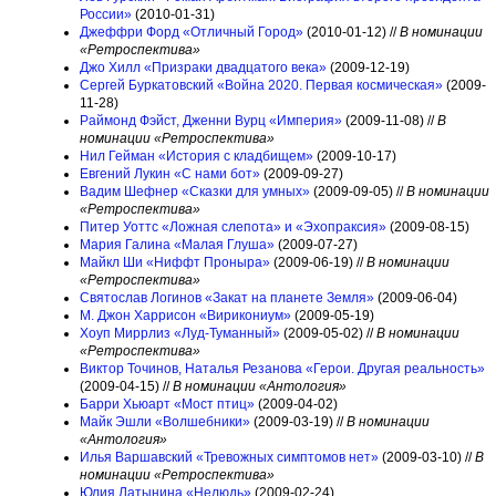
России»
(2010-01-31)
Джеффри Форд «Отличный Город»
(2010-01-12) //
В номинации
«Ретроспектива»
Джо Хилл «Призраки двадцатого века»
(2009-12-19)
Сергей Буркатовский «Война 2020. Первая космическая»
(2009-
11-28)
Раймонд Фэйст, Дженни Вурц «Империя»
(2009-11-08) //
В
номинации «Ретроспектива»
Нил Гейман «История с кладбищем»
(2009-10-17)
Евгений Лукин «С нами бот»
(2009-09-27)
Вадим Шефнер «Сказки для умных»
(2009-09-05) //
В номинации
«Ретроспектива»
Питер Уоттс «Ложная слепота» и «Эхопраксия»
(2009-08-15)
Мария Галина «Малая Глуша»
(2009-07-27)
Майкл Ши «Ниффт Проныра»
(2009-06-19) //
В номинации
«Ретроспектива»
Святослав Логинов «Закат на планете Земля»
(2009-06-04)
М. Джон Харрисон «Вирикониум»
(2009-05-19)
Хоуп Миррлиз «Луд-Туманный»
(2009-05-02) //
В номинации
«Ретроспектива»
Виктор Точинов, Наталья Резанова «Герои. Другая реальность»
(2009-04-15) //
В номинации «Антология»
Барри Хьюарт «Мост птиц»
(2009-04-02)
Майк Эшли «Волшебники»
(2009-03-19) //
В номинации
«Антология»
Илья Варшавский «Тревожных симптомов нет»
(2009-03-10) //
В
номинации «Ретроспектива»
Юлия Латынина «Нелюдь»
(2009-02-24)