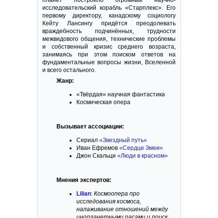
планет построило огромный научно-
исследовательский корабль «Старплекс». Его
первому директору, канадскому социологу
Кейту Лансингу придётся преодолевать
враждебность подчинённых, трудности
межвидового общения, технические проблемы
и собственный кризис среднего возраста,
занимаясь при этом поиском ответов на
фундаментальные вопросы жизни, Вселенной
и всего остального.
Жанр:
«Твёрдая» научная фантастика
Космическая опера
Вызывает ассоциации:
Сериал
«Звездный путь»
Иван Ефремов
«Сердце Змеи»
Джон Скальци
«Люди в красном»
Мнения экспертов:
Lilian
:
Космоопера про
исследования космоса,
налаживание отношений между
инопланетными расами и поиск