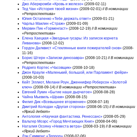
Джо Аберкромби «Кровь и железо»
(2009-02-11)
Тед Чан «История твоей жизни»
(2009-02-01) //
В номинации
«Ретроспектива»
Юлия Остапенко «Тебе держать ответ»
(2009-01-21)
Чарльз Маклин «Страж»
(2009-01-09)
Мервин Пик «Горменгаст»
(2008-12-19) //
В номинации
«Ретроспектива»
Елена Хаецкая «Звездные гусары: Из записок корнета
Ливанова»
(2008-12-02)
Гордон Далквист «Стеклянные книги пожирателей снов»
(2008-
11-16)
Борис Штерн «Записки динозавра»
(2008-10-21) //
В номинации
«Ретроспектива»
Родриго Кортес «Часовщик»
(2008-10-18)
Джон Краули «Маленький, большой, или Парламент фейри»
(2008-10-03)
Кейт Эллиот, Мелани Роун, Дженнифер Роберсон «Золотой
ключ»
(2008-09-14) //
В номинации «Ретроспектива»
Евгений Лукин «Бытие наше дырчатое»
(2008-08-28)
Чайна Мьевиль «Шрам»
(2008-08-15)
Филип Дик «Всевышнее вторжение»
(2008-07-18)
Дмитрий Колодан «Другая сторона»
(2008-06-15) //
В номинации
«Яркий дебют»
Антология «Научная фантастика. Ренессанс»
(2008-05-29)
Вальтер Моэрс «Город Мечтающих Книг»
(2008-04-06)
Наталия Осояну «Невеста ветра»
(2008-03-19) //
В номинации
«Яркий дебют»
Дэн Симмонс «Террор»
(2008-02-06)