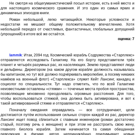
Не смотря на общегуманистический посыл истории, есть в ней место и
для настоящего космического сражения. И это один из самых ярких и
динамичных эпизодов книги.
Роман небольшой, легко читающийся. Некоторые условности и
недостатки не мешают общему положительному впечатлению. Хотя
небольшой передоз от счастливых, фантастичных, глобальных допущений
(упрощений) в итоге всё же остаётся.
оценка: 7
lammik
: Итак, 2094 год. Космический корабль Содружества «Старплекс»
отправляется исследовать Галактику. На его борту представители трёх
планет и четырёх разумных рас, их населяющих. Землю представляют люди
и дельфины. Директором (на каком другом корабле должность называлась
бы капитаном, но тут всё должно подчёркивать миролюбие, а посему никаких
намёков на военный флот) «Старплекса» служит Кейт Лансинг, канадец и
социолог по специальности. Тут надо отметить, что по всей Галактике
неизвестными оставлены «стяжки» — точечные места пробоя пространства,
позволяющие мгновенно преодолевать огромные расстояния. Для того,
чтобы воспользоваться стяжкой, она должна быть активирована, и вот к
такой активированной стяжке и отправляется «Старплекс».
Поначалу ожидания оправдались — все сотрудничают, цели
достигаются путём использования сильных сторон каждой из рас, директор
Лансинг ищет повод сблизиться с главным инженером (роман достаточно
старый, поэтому речь о женщине) и при этом не расстроить свою жену,
главного биолога корабля. Затем начинается та самая обещанная
революция в физике, автор непринуждённо придумывает новые