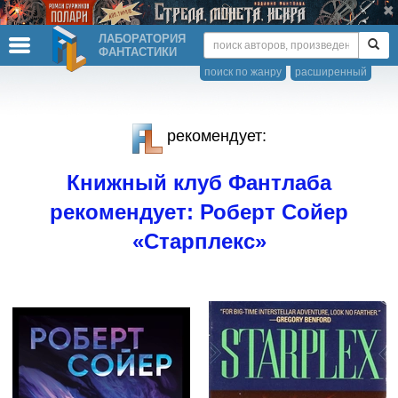
ЛАБОРАТОРИЯ
ФАНТАСТИКИ
поиск по жанру
расширенный
рекомендует:
Книжный клуб Фантлаба
рекомендует: Роберт Сойер
«Старплекс»