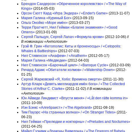
Брендон Сандерсон «Обреченное королевство» / «The Way of
Kings»
(2014-05-03)
Орсон Скотт Кард «Игра Эндера» / «Ender's Game»
(2013-11-07)
Мария Галина «Куриный Бог»
(2013-09-15)
Ольга Онойко «Море имён»
(2013-03-27)
Терри Пратчетт, Нил Гейман «Благие знамения» / «Good
Omens»
(2013-01-09)
Сергей Пальцун, Сергей Лапач «Формула крови»
(2012-10-06) //
В номинации «Антология»
Грэй Ф. Грин «Кетополис: Киты и броненосцы» / «Cetopolis:
Whales & Battleships»
(2012-07-03)
Нил Стивенсон «Анафем» / «Anathem»
(2012-05-17)
Мария Галина «Медведки»
(2012-04-03)
Нил Стивенсон «Барочный цикл» / «Baroque Cycle»
(2012-03-09)
Ричард Адамс «Обитатели холмов» / «Watership Down»
(2012-
01-25)
Сергей Жарковский «Я, Хобо: Времена смерти»
(2011-11-30)
Артур Кларк «Девять миллиардов имён бога» / «The Collected
Stories of Arthur C. Clarke»
(2011-11-02) //
В номинации
«Антология»
Юн Айвиде Линдквист «Впусти меня» / «Låt den rätte komma in»
(2011-10-09)
Иэн Бэнкс «Алгебраист» / «The Algebraist»
(2011-08-19)
Тим Пауэрс «На странных волнах» / «On Stranger Tides»
(2011-
06-23)
Нил Гейман «Прелюдии и ноктюрны» / «Preludes and Nocturnes»
(2011-04-25)
Майкл Суэнвик «Драконы Вавилона» / «The Dragons of Babel»