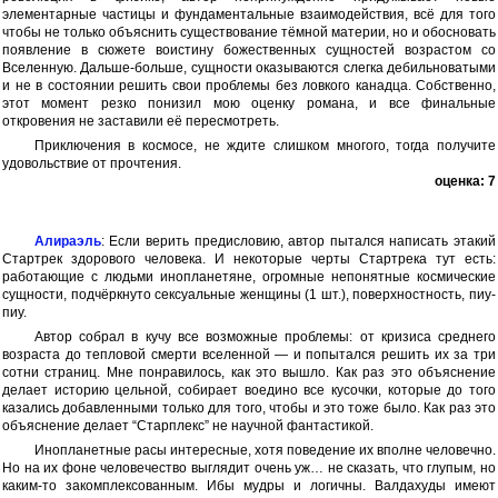
элементарные частицы и фундаментальные взаимодействия, всё для того
чтобы не только объяснить существование тёмной материи, но и обосновать
появление в сюжете воистину божественных сущностей возрастом со
Вселенную. Дальше-больше, сущности оказываются слегка дебильноватыми
и не в состоянии решить свои проблемы без ловкого канадца. Собственно,
этот момент резко понизил мою оценку романа, и все финальные
откровения не заставили её пересмотреть.
Приключения в космосе, не ждите слишком многого, тогда получите
удовольствие от прочтения.
оценка: 7
Алираэль
: Если верить предисловию, автор пытался написать этакий
Стартрек здорового человека. И некоторые черты Стартрека тут есть:
работающие с людьми инопланетяне, огромные непонятные космические
сущности, подчёркнуто сексуальные женщины (1 шт.), поверхностность, пиу-
пиу.
Автор собрал в кучу все возможные проблемы: от кризиса среднего
возраста до тепловой смерти вселенной — и попытался решить их за три
сотни страниц. Мне понравилось, как это вышло. Как раз это объяснение
делает историю цельной, собирает воедино все кусочки, которые до того
казались добавленными только для того, чтобы и это тоже было. Как раз это
объяснение делает “Старплекс” не научной фантастикой.
Инопланетные расы интересные, хотя поведение их вполне человечно.
Но на их фоне человечество выглядит очень уж… не сказать, что глупым, но
каким-то закомплексованным. Ибы мудры и логичны. Валдахуды имеют