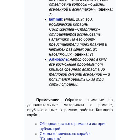
ответов на вопросы «о жизни,
вселенной и всем таком».
(
оценка:
7
)
lammik
:
Итак, 2094 год.
Космический корабль
Содружества «Старплекс»
отправляется исследовать
Галактику. На его борту
представители трёх планет и
четырёх разумных рас, их
населяющих.
(
оценка: 7
)
Алираэль
:
Автор собрал в кучу
все возможные проблемы: от
кризиса среднего возраста до
тепловой смерти вселенной — и
попытался решить их за три
сотни страниц.
Примечание:
Обратите внимание на
дополнительные материалы о романе,
опубликованные в рамках работы Книжного
клуба:
Обзорная статья о романе и история
публикаций
Схемы космического корабля
"Старплекс"