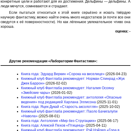
конкретные цели и работают для их достижения. Дельфины — дельфины. А
люди мечутся, сомневаются и страдают.
Если пытаться относиться к этой книге серьёзно и искать твёрдую
научную фантастику, можно найти очень много недостатков (и почти все они
сведутся к её поверхностности). Но как лёгенькое увлекательное чтиво она
хороша.
оценка: -
Другие рекомендации «Лаборатории Фантастики»:
Книга года: Эдуард Веркин «Сорока на виселице»
(2026-04-23)
Книжный клуб Фантлаба рекомендует: Норман Спинрад «Жук
Джек Баррон»
(2026-02-02)
Книжный клуб Фантлаба рекомендует: Наталия Осояну
«Змейские чары»
(2026-01-02)
Книжный клуб Фантлаба рекомендует: антология «Опасные
видения» под редакцией Харлана Эллисона
(2025-11-01)
Книга года: Яцек Дукай «Старость аксолотля»
(2025-10-02)
Книжный клуб фантлаба рекомендует: Паоло Бачигалупи
«Навола»
(2025-08-01)
Книга года: Антология «Мир без Стругацких»
(2025-06-17)
Книга года: Алексей Пехов «Птицеед»
(2025-04-11)
Книжный клуб Фантлаба рекомендует: Рэй Нэйлер «Гора в