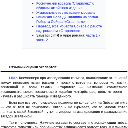
Космический корабль "Старплекс" с
обложки китайского издания
Журнальные иллюстрации к роману
Рецензия Пола Ди Филиппо на роман
Роберта Сойера «Старплекс»
Перевод эссе Роберта Сойера о работе
над романом «Старплекс»
Заметки
JimR
о мире романа:
часть 1
и
часть 2
Отзывы и оценки экспертов:
Lilian
: Космоопера про исследования космоса, налаживание отношений
между инопланетными расами и поиск ответов на вопросы «о жизни,
вселенной и всем таком». Старплекс — название совместного
исследовательского космического корабля четырёх рас, цель которого —
изучать и расширять границы изведанного.
Если вам всё это показалось похожим по концепции на Звёздный путь
— что ж, вам не показалось. Автор и не скрывает, что во многом хотел
написать «свой Звездный путь», с упором на исследования и разгадывание
загадок Вселенной.
Так и получилось. Научные вставки (о составе и классификации звёзд,
структуре галактик или особенностях аминокислот) радуют глаз. А к финалу