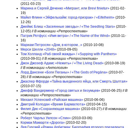
(2011-03-23)
Марина и Сергей Дяченко «Мигрант, или Brevi finietur»
(2011-02-
19)
Майкл Флинн «Эйфельхайм: город-призрак» / «Eifelheim»
(2010-
12-26)
Джеймс Блиш «Засеянные звезды» / «The Seedling Stars»
(2010-
12-05) //
В номинации «Ретроспектива»
Патрик Ротфусс «Имя ветра» / «The Name of the Wind»
(2010-11-
16)
Мариам Петросян «Дом, в котором...»
(2010-10-08)
Мерси Шелли «2048»
(2010-09-05)
Том Холланд «Раб своей жажды» / «Supping with Panthers»
(2010-09-01) //
В номинации «Ретроспектива»
Джон Джозеф Адамс «Нежить» / «The Living Dead»
(2010-08-19)
//
В номинации «Антология»
Лорд Дансени «Боги Пеганы» / «The Gods of Pegāna»
(2010-07-
28) //
В номинации «Ретроспектива»
Джаспер Ффорде «Тайна выеденного яйца, или Смерть Шалтая»
(2010-07-15)
Джефф Вандермеер «Город святых и безумцев»
(2010-06-25) //
В
номинации «Ретроспектива»
Михаил Успенский «Райская машина»
(2010-06-06)
Дмитрий Колодан «Время Бармаглота»
(2010-04-15)
Филип Дик «Сохраняющая машина»
(2010-03-27) //
В номинации
«Ретроспектива»
Роберт Чарльз Уилсон «Спин»
(2010-03-06)
Кормак Маккарти «Дорога»
(2010-02-20)
Лев Гурский «Роман Арбитман: Биография второго президента