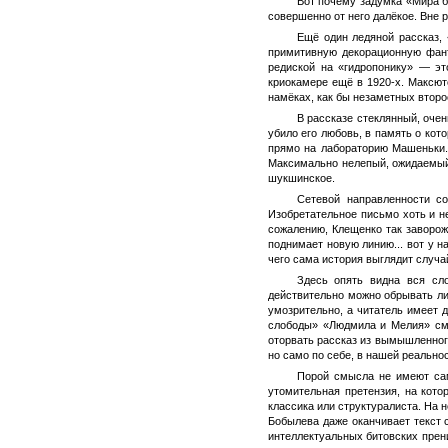
Вот почему задумка «Мира б
совершенно от него далёкое. Вне
Ещё один ледяной рассказ,
примитивную декорационную фант
редиской на «гидропонику» — эт
криокамере ещё в 1920-х. Максют
намёках, как бы незаметных второ
В рассказе стеклянный, очен
убило его любовь, в память о кот
прямо на лабораторию Машеньки.
Максимально нелепый, ожидаемый,
шукшинское.
Сетевой направленности с
Изобретательное письмо хоть и н
сожалению, Клещенко так завороже
поднимает новую линию... вот у н
чего сама история выглядит случа
Здесь опять видна вся сл
действительно можно обрывать ли
умозрительно, а читатель имеет 
слободы» «Людмила и Мелия» смот
оторвать рассказ из вымышленног
но само по себе, в нашей реальнос
Порой смысла не имеют сам
утомительная претензия, на кото
классика или структуралиста. На 
Бобылева даже оканчивает текст 
интеллектуальных битовских прени