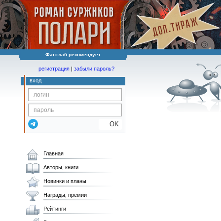
Фантлаб рекомендует
регистрация
|
забыли пароль?
вход
OK
Главная
Авторы, книги
Новинки и планы
Награды, премии
Рейтинги