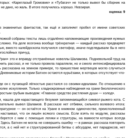
торых: «Кареглазый Громовик» и «Тубагач» не только вывел бы сборник на
не дано, но жаль. В итоге получилось хорошо. Невзирая.
оценка: 9
ез знаменитых фантастов, так ещё и заполняет пробел от имени советских
.
обложкой собраны тексты лишь отдалённо напоминающие произведения нужных
 сложно. На деле возгонка вообще трёхкратная — каждый рассказ предваряет
тью, вместо калейдоскопа получился светофор, иначе подглядывали бы в него
огослойных причуд.
Уран» это и вправду отстранённые новеллы Шаламова. Подневольной труд на
нить рассказ, и не только провела параллели, но и смело интенсифицировала
ть рассказана на земном примере, то пришествие мертвецов могло случиться
 Дневниковые истории Батхен остаются курьёзами, в которых отсутствует что-
де он с пугающей лёгкостью расстался со своими идеалами. По отношению к
олее искупления. Только хладнокровные наблюдения на грани биологического
простым грубым выводом: «Главное средство растления души — холод».
им, нашла для нарастающего безумия запоминающийся символ рыжего кота. С
ательно вывел Шаламов. В рассказе нет отбивки, сильного волевого итога:
тературное — он остаётся на Уране в книжном одиночестве, преисполненный
и настаивал, что он лишён всякого смысла. Если взять по модулю, рассказы
борется с ним с помощью логики и структуры, на важности которых всегда
. Здесь Батхен не могла не совершить ошибку — в рамках рассказа повторить
я, а с ней нет и структурированной битвы с абсурдом, нет парадоксов, нет