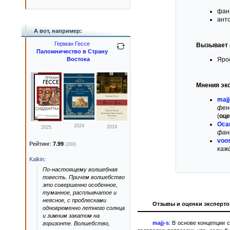
фан
ант
А вот, например:
Герман Гессе
Вызывает 
Паломничество в Страну
Востока
Яро
Мнения эк
majj
фен
(
оце
Оса
2024
2019
2025
фан
voo
Рейтинг:
7.99
(200)
каж
Kalkin
:
По-настоящему волшебная
повесть. Причем волшебство
это совершенно особенное,
туманное, расплывчатое и
неясное, с проблесками
Отзывы и оценки эксперто
одновременно летнего солнца
и зимним закатом на
majj-s
: В основе концепции 
горизонте. Волшебство,