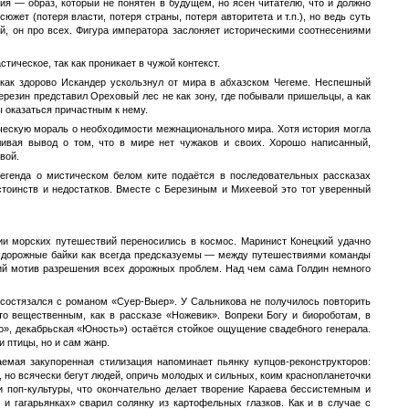
асия — образ, который не понятен в будущем, но ясен читателю, что и должно
жет (потеря власти, потеря страны, потеря авторитета и т.п.), но ведь суть
ий, он про всех. Фигура императора заслоняет историческими соотнесениями
ическое, так как проникает в чужой контекст.
 как здорово Искандер ускользнул от мира в абхазском Чегеме. Неспешный
резин представил Ореховый лес не как зону, где побывали пришельцы, а как
ы оказаться причастным к нему.
ческую мораль о необходимости межнационального мира. Хотя история могла
ивая вывод о том, что в мире нет чужаков и своих. Хорошо написанный,
вой.
егенда о мистическом белом ките подаётся в последовательных рассказах
стоинств и недостатков. Вместе с Березиным и Михеевой это тот уверенный
ии морских путешествий переносились в космос. Маринист Конецкий удачно
что дорожные байки как всегда предсказуемы — между путешествиями команды
ий мотив разрешения всех дорожных проблем. Над чем сама Голдин немного
 состязался с романом «Суер-Выер». У Сальникова не получилось повторить
-то вещественным, как в рассказе «Ножевик». Вопреки Богу и биороботам, в
», декабрьская «Юность») остаётся стойкое ощущение свадебного генерала.
 птицы, но и сам жанр.
емая закупоренная стилизация напоминает пьянку купцов-реконструкторов:
, но всячески бегут людей, опричь молодых и сильных, коим краснопланеточки
и поп-культуры, что окончательно делает творение Караева бессистемным и
 и гагарьянках» сварил солянку из картофельных глазков. Как и в случае с