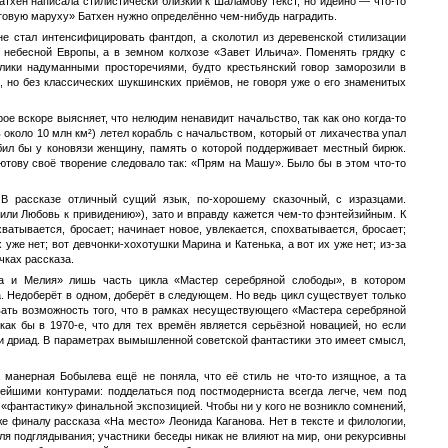
атхен написала стилистически близкий к Шаламову текст, но идейно — что-то
товую маруху» Батхен нужно определённо чем-нибудь наградить.
е стал интенсифицировать фантдоп, а сколотил из деревенской стилизации
 небесной Европы, а в земном колхозе «Завет Ильича». Поменять грядку с
лики надуманными просторечиями, будто крестьянский говор заморозили в
, но без классических шукшинских приёмов, не говоря уже о его знаменитых
ое вскоре выясняет, что нелюдим ненавидит начальство, так как оно когда-то
 около 10 млн км²) летел корабль с начальством, который от лихачества упал
ил бы у коновязи женщину, память о которой поддерживает местный бирюк.
ютову своё творение следовало так: «Прям на Машу». Было бы в этом что-то
В рассказе отличный сущий язык, по-хорошему сказочный, с изразцами.
или Любовь к привидению»), зато и вправду кажется чем-то фэнтейзийным. К
ватывается, бросает; начинает новое, увлекается, спохватывается, бросает;
 уже нет; вот девчонки-хохотушки Марина и Катенька, а вот их уже нет; из-за
чках рассказа.
ла и Мелия» лишь часть цикла «Мастер серебряной слободы», в котором
. Недоберёт в одном, доберёт в следующем. Но ведь цикл существует только
ывать возможность того, что в рамках несуществующего «Мастера серебряной
ак бы в 1970-е, что для тех времён является серьёзной новацией, но если
 и дриад. В параметрах вымышленной советской фантастики это имеет смысл,
 манерная Бобылева ещё не поняла, что её стиль не что-то изящное, а та
тейшими контурами: подделаться под постмодерниста всегда легче, чем под
 «фантастику» финальной экспозицией. Чтобы ни у кого не возникло сомнений,
е финалу рассказа «На место» Леонида Каганова. Нет в тексте и филологии,
для подглядывания; участники беседы никак не влияют на мир, они рекурсивны