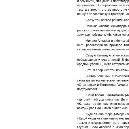
и замкнуты, что даже к постмодер
«поражать». Но поражения не прои
текста в том, что отец просто н
вечную человеческую трагедию. Хо
Сразу три автора решили сов
Рассказ Фазиля Искандера 
рассказ с чуть печальной мудрос
зону, где побывал миф. Какое жела
Михаил Анчаров в «Монтанай
быть рассказана на примере тол
своевременный, композиционно ин
Самую большую этническую 
собравшихся у очага людей. В фи
средний уровень, ниже которого м
Есть в сборнике три приключ
Виктор Конецкий «Помполимо
скользит по космическим течения
«Стартрека» и Гостюхина-Галкин
подтрунивает.
Юрий Коваль «Катамант» (Ал
«детский» абсурд классика. Да и
«Катаманте» не получится посмея
Каждый раз Сальников пишет именн
Худшая авантюра («Марсиян
«Какой унош не слыхивал о местны
только и открываются, но в нару
глупым. Если Аксёнов в «Вольтер