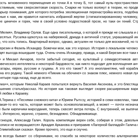
сть мгновенного перемещения из точки А в точку Б, тот самый нуль-пространствен
твимым, чем сверхсветовая скорость. Снарки не только волокут в теории, но продви
барьер понимания, для которого потребна эволюционная перенастройка мозга, подобн
ные к нам, им нравится нагнетать избранной жертве (стигматизированному человек
е циничен и горек, чем в своей условно подростковой прозе, но таки он гений. 
Мелия», Владимир Орлов. Еще одна писательница, о которой я прежде не слышала и с
есятых. Русалка-щекотуха на набережной, дриада в античной статуе, украшающей ин
о, что хоть топись. Квартирный вопрос, однако, актуален не только для москвичей, но 
езин и Фазиль Искандер. Божечки мои, как это хорошо. История о локальном чегемск
дят выхода вошедшие туда. Очень-очень Искандер, правда, и какой Березин все-таки 
 и Михаил Анчаров, почти забытый сегодня, но культовый у семидесятников авт
еческого интеллекта и некоторой бардовости, как никто подходит для воплощения ан
атары, евреи, русские и гуцамы. А это кто такие? А это инопланетяне, чей кораб
а его родину. Такой немного «Пикник на обочине» со знаком плюс, немного новая лу
четыре года назад, еще до всего.
ма»», которым Николай Караев попытался вернуть Василия Аксенова, и это блестящ
ошению статья/рассказ. Но история как таковая выглядит скорее расширенным ва
й любви к Караеву.
.А.Терина с «Песнями снежного кита» и Юрием Рытхэу, историей в семи новеллах, т
акая-то его часть, которая может быть основополагающей, а может — почти незнач
е были кирпичики мироздания, теперь сквозят ветра потерь. С внутренней, не выпяч
ех. Интересно, мрачно, странно, безнадежно. Обнадеживающе.
знецов, Александр Галич. Король компиляции верен себе, собирая в этом, довольн
описи не возвращаются» Аркадия Арканова и приправив «Лагерной балладой» Галича н
Олимпийская сказка». Кроме прочего, это еще и скучно.
ак всегда бывает со сборниками, но спасибо за некоторое количество альтернати