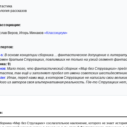
тастика
ология рассказов
ассоциации:
слав Веров, Игорь Минаков
«Классициум»
спертов:
-s
:
В основе концепции сборника ... фантастическое допущение о литерату
омен братьев Стругацких, повлиявших не только на узкий сегмент фантасти
нка: 9
)
нов
:
Мало того, что фантастический сборник «Мир без Стругацких» пре
тастов, так ещё и заполняет пробел от имени советских шестидесятнико
ster
:
Итак, перед нами мир, в котором Стругацкие не написали свои великие
дого из авторов своя альтернативная реальность. Где-то Стругацких нет,
в:
сборника «Мир без Стругацких» сослагательное наклонение, которого не знает история