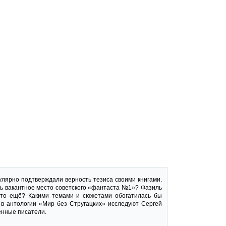
улярно подтверждали верность тезиса своими книгами.
ть вакантное место советского «фантаста №1»? Фазиль
-то ещё? Какими темами и сюжетами обогатилась бы
 в антологии «Мир без Стругацких» исследуют Сергей
енные писатели.