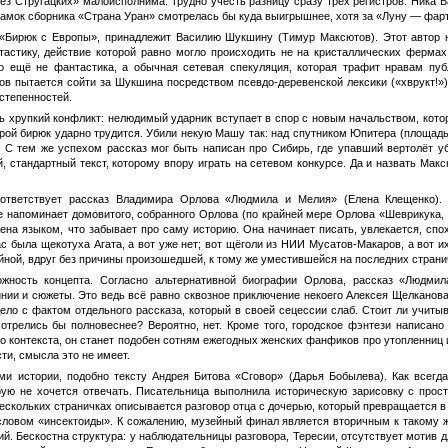
ез Стругацких» малоисполнима. Трудно учесть разницу сразу трёх регистров. Ника Б
 рамок сборника «Страна Уран» смотрелась бы куда выигрышнее, хотя за «Луну — фар
 «Бирюк с Европы», принадлежит Василию Шукшину (Тимур Максютов). Этот автор н
астику, действие которой равно могло происходить не на кристаллических фермах
о ещё не фантастика, а обычная сетевая спекуляция, которая трафит нравам пуб
ов пытается сойти за Шукшина посредством псевдо-деревенской лексики («хврукт!»)
степенностей.
ь хрупкий конфликт: нелюдимый ударник вступает в спор с новым начальством, котор
орой бирюк ударно трудится. Убили некую Машу так: над спутником Юпитера (площадь
 С тем же успехом рассказ мог быть написан про Сибирь, где упавший вертолёт уб
 стандартный текст, которому впору играть на сетевом конкурсе. Да и назвать Макс
оответствует рассказ Владимира Орлова «Людмила и Мелия» (Елена Клещенко). 
е напоминает домовитого, собранного Орлова (по крайней мере Орлова «Шеврикука, 
на языком, что забывает про саму историю. Она начинает писать, увлекается, спох
ас была щекотуха Агата, а вот уже нет; вот щёголи из НИИ Мусатов-Макаров, а вот их
йной, вдруг без причины произошедшей, к тому же уместившейся на последних страни
ожность концепта. Согласно альтернативной биографии Орлова, рассказ «Людми
нии и сюжеты. Это ведь всё равно сквозное приключение некоего Алексея Щелканова
дело с фактом отдельного рассказа, который в своей сецессии слаб. Стоит ли учит
релись бы полновеснее? Вероятно, нет. Кроме того, городское фэнтези написано к
о контекста, он станет подобен сотням ежегодных женских фанфиков про утопленниц
ти, смысла это не имеет.
и истории, подобно тексту Андрея Битова «Сговор» (Дарья Бобылева). Как всегда
рую не хочется отвечать. Писательница выполнила историческую зарисовку с прос
нескольких страничках описывается разговор отца с дочерью, который превращается в
словом «инсектоиды». К сожалению, музейный финал является вторичным к такому ж
й. Бескостна структура: у наблюдательницы разговора, Тересии, отсутствует мотив 