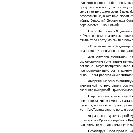
русского на понятный — возможно
представляется еще менее осущес
могут постичь даже азов. Здесь 
безразличные, а жестоко-любопыт
убить. Взрослый Веркин еще боле
переживем» — концовкой.
Елена Клещенко «Людмила и 
и букве история в антураже семид
сживают со свету, да так все плох
«Ореховый лес» Владимир Бер
спасение отчаявшиеся, но не нахо
Ася Михеева «Монтанай-69»
оксюморонным сочетанием нечелов
согласно живут возвратившиеся т
препровожден пилотом татарином н
яйца — этот рассказ Аси я читала 
«Марсияние близ ««Кантинуу
уникальной по текстовому соотн
аксеновской прозой. При всей мое
В противоположность ему, К
ощущением, что из мира изъята к
пустоты, на месте которых прежд
хотя К.А.Терина сильно не для вс
«Право на отдых» Сергей Ку
стругацкой «Хромой судьбы», «Рук
вас, люди, будьте доверчивы», и «
Резюмируя: неоднородно, к