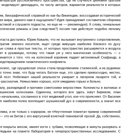
итературе русскоязычного пространства, где не случился феномен братьев
ик моделирует двенадцать, по числу авторов, вариантов реальности в которых
им, биографической справкой из как-бы Википедии, воссоздавая исторический
ичнее мира, данного нам в ощущениях? Идея принадлежит составителю сборника
стикой и слушаете подкасты, но еще не — рекомендую). К слову, гениальные
отические романы и (как следствие?) поэзия там действует подобно легкому
нтаста достались Юрию Ковалю, что не вызывает внутреннего сопротивления,
утратив земного носителя, ищет среди живущих наиболее близкого по духу
е слова в простые тексты, от которых пространство расширяется и воздуха
дит в рукавицах, потому что такая уж у него магическая особенность — с
нается с того. что на колхозный коровник падает автономный Скафандр, а
редотвращением галактического конфликта.
смос, где хрущевская эпоха стала продолжением сталинской, а на рудниках
точно знаю, что буду читать Батхен еще, это сделано превосходно, жестко,
й поэт. Нобелиант нашей реальности умирает в лагерном лазарете той, и
й-рассказчик. Немыслимо хорошо, хотя ожидаемо горько и больно.
лу, разнарядкой и прочими советскими мерзостями. Колонисты в ватниках и
шинские колхозники. Одиночка, которого все здесь зовут Бирюком, план
 начальника, сосланного в этот медвежий угол, кое-что проясняет. От Василия
я наиболее полно воплощает шукшинский дух в современности, а значит все
лива, и не только с хоррором, ее «Неучтенная планета» пример современной
— это не Битов с его виртуозной взлетной темноватой прозой. Да, собственно,
отя покрыты мехом, имеют когти с зубами, позволяющие в минуты разорвать и
с людьми на планете Лаборатория в гиперпространственных исследованиях. С