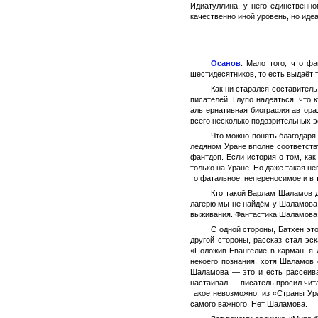
Идиатуллина, у него единственн
качественно иной уровень, но иде
Осанов
: Мало того, что ф
шестидесятников, то есть выдаёт 
Как ни старался составител
писателей. Глупо надеяться, что
альтернативная биография автора.
всего несколько подозрительных э
Что можно понять благодаря
ледяном Уране вполне соответству
фантдоп. Если история о том, ка
только на Уране. Но даже такая н
то фатальное, непереносимое и в
Кто такой Варлам Шаламов д
лагерю мы не найдём у Шаламова 
выживания. Фантастика Шаламова 
С одной стороны, Батхен эт
другой стороны, рассказ стал эс
«Положив Евангелие в карман, я 
некоего познания, хотя Шаламов 
Шаламова — это и есть рассеива
настаивал — писатель просил чита
такое невозможно: из «Страны Ур
самого важного. Нет Шаламова.