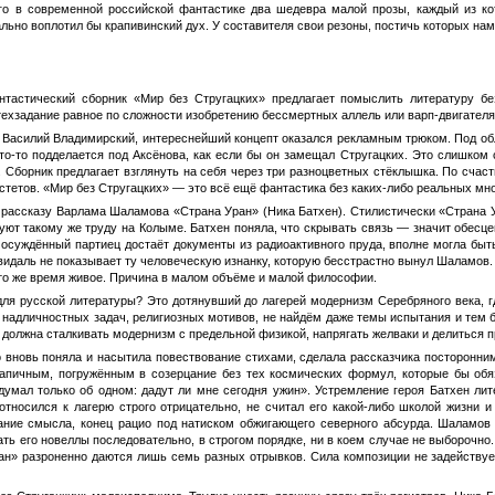
ого в современной российской фантастике два шедевра малой прозы, каждый из ко
ально воплотил бы крапивинский дух. У составителя свои резоны, постичь которых нам 
антастический сборник «Мир без Стругацких» предлагает помыслить литературу б
техзадание равное по сложности изобретению бессмертных аллель или варп-двигателя
ь Василий Владимирский, интереснейший концепт оказался рекламным трюком. Под 
 кто-то подделается под Аксёнова, как если бы он замещал Стругацких. Это слишком
 Сборник предлагает взглянуть на себя через три разноцветных стёклышка. По счас
стетов. «Мир без Стругацких» — это всё ещё фантастика без каких-либо реальных мн
 рассказу Варлама Шаламова «Страна Уран» (Ника Батхен). Стилистически «Страна 
ют такому же труду на Колыме. Батхен поняла, что скрывать связь — значит обесце
к осуждённый партиец достаёт документы из радиоактивного пруда, вполне могла бы
евидаль не показывает ту человеческую изнанку, которую бесстрастно вынул Шаламов.
 то же время живое. Причина в малом объёме и малой философии.
ля русской литературы? Это дотянувший до лагерей модернизм Серебряного века, г
надличностных задач, религиозных мотивов, не найдём даже темы испытания и тем б
должна сталкивать модернизм с предельной физикой, напрягать желваки и делиться 
о вновь поняла и насытила повествование стихами, сделала рассказчика посторонн
капичным, погружённым в созерцание без тех космических формул, которые бы обяз
думал только об одном: дадут ли мне сегодня ужин». Устремление героя Батхен ли
относился к лагерю строго отрицательно, не считал его какой-либо школой жизни 
ние смысла, конец рацио под натиском обжигающего северного абсурда. Шаламов 
ть его новеллы последовательно, в строгом порядке, ни в коем случае не выборочно
ан» разроненно даются лишь семь разных отрывков. Сила композиции не задействуетс