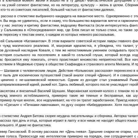
бы в ключевой момент жизни я вошел не в ту дверь? Фантастическое допущение о л
 на узкий сегмент фантастики, но на литературу, культуру -- жизнь в целом. Сборн
 кто-то из советских писателей, большей частью от фантастики далеких.
 рассказ в стилистике выбранного кандидата на вакантное место. Одновременно с эт
рил. Вы ведь не удивитесь, если я скажу, что большинство вариантов мягче и гармон
у нас знатоку и критику фантастики, ведущему Фанткаста (если интересуетесь фанта
 Сальникова в «Опосредованно» мир, где Блок писал не только стихи, но также эр
ом перехожу к текстам книги, о каждом из которых немного рассказываю.
ксей Сальников «Катамантом». В этом варианте советской истории лавры главного фа
е чужд магического реализма. И, махровая идеалистка, я убеждена, что талант, 
ов духовный наследник Коваля, с тем же непостижимым умением складывать просты
история ссыльного на поселениях в какой-то сельской глуши, который всегда хо
с бросаются ему помогать, отчего проистекает множество неприятностей. Все начи
ствием в Медвежью страну в обществе Скафандра и страхового агента Михаила. И п
— Шаламов с человеческим лицом. Действие «Колымских рассказов» перенесено в ко
т пыль для космических путешествий (такой аналог специй «Дюны»). И я совершенно 
и цинично с не-шаламовской нежностью. Одним из доходяг стал узнаваемый Рыжи
атериализованной идеей, рыжий кот. Здесь любимый, которого после унаследует геро
ксютова и внезапный Василий Шукшин. Марсианская колония-колхоз с планом по ва
 нужд земного истеблишмента, примерно такие же темные и бесправные, как шук
пример лучше многих, все недоумевают, на что он тратит заработанное. Приезд нового
о «Срезал» с «Печками-лавочками», по духу скорее «Кибердеревня». Хотя последня
 стилистике Андрея Битова скорее неудача писательницы и сборника. Авторка талант
ассказ про дочь и отца, которые играют в лапту и все никак не находят общего языка 
большего. И даже не фантастика.
евер Гансовский. В основу рассказа лег «День гнева». Здешние снарки не отарки, х
ские голоса. Превосходя нас интеллектом примерно на порядок, они сотрудничают 