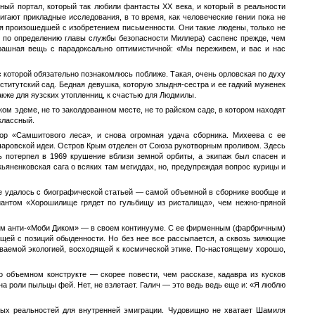
ный портал, который так любили фантасты ХХ века, и который в реальности
гают прикладные исследования, в то время, как человеческие гении пока не
ая произошедшей с изобретением письменности. Они такие людены, только не
у, по определению главы службы безопасности Миллера) саспенс прежде, чем
Страшная вещь с парадоксально оптимистичной: «Мы переживем, и вас и нас
 которой обязательно познакомлюсь поближе. Такая, очень орловская по духу
ститутский сад. Бедная девушка, которую злыдня-сестра и ее гадкий муженек
также для яузских утопленниц, к счастью для Людмилы.
ом эдеме, не то заколдованном месте, не то райском саде, в котором находят
классный.
ор «Самшитового леса», и снова огромная удача сборника. Михеева с ее
чаровской идеи. Остров Крым отделен от Союза рукотворным проливом. Здесь
ль потерпел в 1969 крушение вблизи земной орбиты, а экипаж был спасен и
кьяненковская сага о всяких там мегиддах, но, предупреждая вопрос курицы и
е удалось с биографической статьей — самой объемной в сборнике вообще и
риантом «Хорошилище грядет по гульбищу из ристалища», чем нежно-пряной
аким анти-«Моби Диком» — в своем континууме. С ее фирменным (фарбричным)
ащей с позиций обыденности. Но без нее все рассыпается, а сквозь зияющие
иваемой экологией, восходящей к космической этике. По-настоящему хорошо,
о объемном конструкте — скорее повести, чем рассказе, кадавра из кусков
а роли пыльцы фей. Нет, не взлетает. Галич — это ведь ведь еще и: «Я люблю
вных реальностей для внутренней эмиграции. Чудовищно не хватает Шамиля