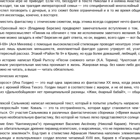
нистской игре не приводит. Если что, беседуют в тексте Николай II и княжна Анаст
сходит, так как трагедия императорской семьи — это специфический многослойный сю
е успел поговорить с дочерью, а это сюжет более ограниченный и в то же время общ
тя инсектоиды, конечно, в восторге.
местить фантастику с этническим сюжетом, ведь этника всегда содержит нечто фантаст
«Ореховый лес» (Владимир Березин) предваряет замечательное вступление о том,
тью переосмысляет «Пикник на обочине» с тем же исполнением заветного желания. Бе
ние можно загадать в нём? Березин не даёт ответа, но он, видимо, всего один — вот б
-69» (Ася Михеева) с помощью высококлассной стилизации проводит нехитрую этни
ько лишь крымских меньшинств, инопланетный фантдоп удачно утрирует её, усил
тересный рассказ. Этакий «Район № 9» в Крыму, но куда более домашний, любящий, с
историю написал Юрий Рытхэу «Песни снежного кита» (К.А. Терина). Чукотская л
нале умозрительная мистика проникает в жизнь. Жанровая вещь без каких-либо до
ожно не читать, а выше — читать обязательно.
енческих истории.
рсос» (Ина Голдин) — это ещё одна зарисовка из фантастики ХХ века, когда реал
м с иронией Ийона Тихого. Голдин пишет в соответствии с жанром, и не её вина, 
а из «Дальнобойщиков» нет принципиальной разницы. «Жми, ёкарный бабай!», — общ
ексей Сальников) написал несмешной текст, который в попытке улыбнуть напрасно
 «взрослый» тоже: Коваль — это та отстранённость, которая вдруг становится чем
ться. От участия Сальникова в различных фантастических сборниках («Время вышло
ую необязательную фантастику, без которой не только легко представляются солнце и
ие близ “Кантиниуума”») принадлежит Василию Аксёнову (Николай Караев). Нечита
х обитательницах древнее пирамид египетских, о марсиянках, что не перевелись ещё
жности землянок?». Бэд-трип в стилистике Афанасия Никитина наполнен элементам
ьянцах и вольтерьянках» создал вполне читаемый XVIII век, Караев в «Гагарьянцах