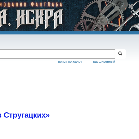
поиск по жанру
расширенный
з Стругацких»