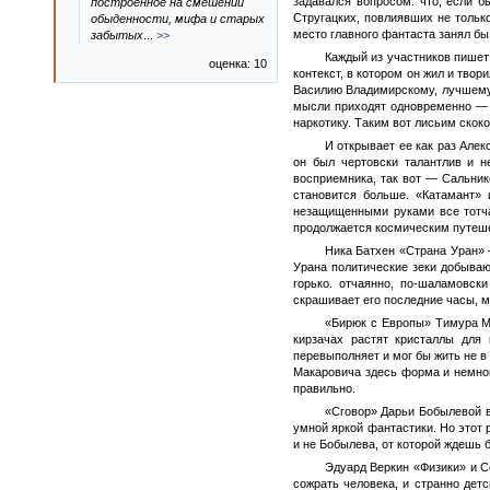
задавался вопросом: что, если 
построенное на смешении
Стругацких, повлиявших не только
обыденности, мифа и старых
место главного фантаста занял бы
забытых
...
>>
Каждый из участников пишет
оценка: 10
контекст, в котором он жил и тво
Василию Владимирскому, лучшему 
мысли приходят одновременно — у
наркотику. Таким вот лисьим скок
И открывает ее как раз Але
он был чертовски талантлив и н
восприемника, так вот — Сальник
становится больше. «Катамант» 
незащищенными руками все тотча
продолжается космическим путеше
Ника Батхен «Страна Уран» 
Урана политические зеки добываю
горько. отчаянно, по-шаламовск
скрашивает его последние часы, м
«Бирюк с Европы» Тимура Ма
кирзачах растят кристаллы для
перевыполняет и мог бы жить не в 
Макаровича здесь форма и немног
правильно.
«Сговор» Дарьи Бобылевой в
умной яркой фантастики. Но этот р
и не Бобылева, от которой ждешь 
Эдуард Веркин «Физики» и С
сожрать человека, и странно дет