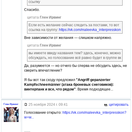
ссылку
Спасибо.
цитата
Глен Ирвинг
Если есть желание сейчас следить за постами, то вот
ссылка на группу:
https://vk.com/maleevka_interpresskon
Вне зависимости от желания — слишком напряжно.
цитата
Глен Ирвинг
вы имеете ввиду названия тем? здесь, конечно, можно
обсуждать, но голосование всё равно будет в группе вк
Да, разумеется — но отчего бы сперва не обсудить здесь, не
сверить впечатление?
Я бы вот так сходу предложил
"Angriff gepanzerter
Kampfschneemänner (атака броневых снеговиков):
винтерпанк и все, что рядом"
. Время подходящее...
25 ноября 2024 г. 09:41
цитировать
Глен Ирвинг
Голосование открыто:
https://vk.com/maleevka_interpresskon?
w=w...
–––