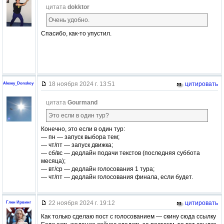
цитата
dokktor
Очень удобно.
Спасибо, как-то упустил.
18 ноября 2024 г. 13:51
цитировать
Alexey_Donskoy
цитата
Gourmand
Это если в один тур?
Конечно, это если в один тур:
— пн — запуск выбора тем;
— чт/пт — запуск движка;
— сб/вс — дедлайн подачи текстов (последняя суббота
месяца);
— вт/ср — дедлайн голосования 1 тура;
— чт/пт — дедлайн голосования финала, если будет.
22 ноября 2024 г. 19:12
цитировать
Глен Ирвинг
Как только сделаю пост с голосованием — скину сюда ссылку