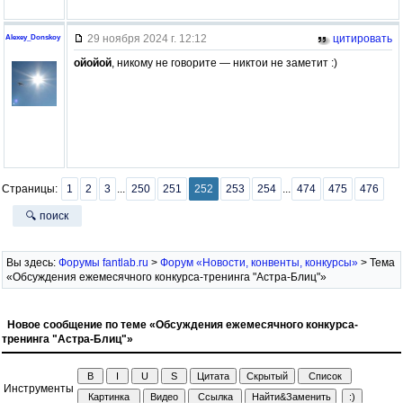
29 ноября 2024 г. 12:12
цитировать
Alexey_Donskoy
ойойой
, никому не говорите — никтои не заметит :)
Страницы:
1
2
3
...
250
251
252
253
254
...
474
475
476
🔍 поиск
Вы здесь:
Форумы fantlab.ru
>
Форум «Новости, конвенты, конкурсы»
> Тема
«Обсуждения ежемесячного конкурса-тренинга "Астра-Блиц"»
Новое сообщение по теме «Обсуждения ежемесячного конкурса-
тренинга "Астра-Блиц"»
Инструменты