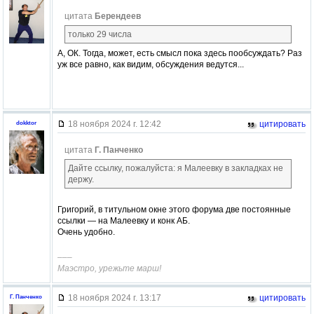
цитата
Берендеев
только 29 числа
А, ОК. Тогда, может, есть смысл пока здесь пообсуждать? Раз
уж все равно, как видим, обсуждения ведутся...
18 ноября 2024 г. 12:42
цитировать
dokktor
цитата
Г. Панченко
Дайте ссылку, пожалуйста: я Малеевку в закладках не
держу.
Григорий, в титульном окне этого форума две постоянные
ссылки — на Малеевку и конк АБ.
Очень удобно.
–––
Маэстро, урежьте марш!
18 ноября 2024 г. 13:17
цитировать
Г. Панченко