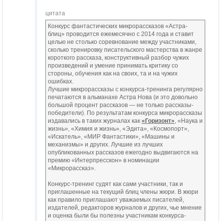
цитата
Конкурс фантастических микрорассказов «Астра-
блиц» проводится ежемесячно с 2014 года и ставит
целью не столько соревнование между участниками,
сколько тренировку писательского мастерства в жанре
короткого рассказа, конструктивный разбор чужих
произведений и умение принимать критику со
стороны, обучения как на своих, та и на чужих
ошибках.
Лучшие микрорассказы с конкурса-тренинга регулярно
печатаются в альманахе Астра Нова (и это довольно
большой процент рассказов — не только рассказы-
победители). По результатам конкурса микрорассказы
издавались в таких журналах как
«Горизонт»
, «Наука и
жизнь», «Химия и жизнь», «Эдита», «Космопорт»,
«Искатель», «МИР Фантастики», «Машины и
механизмы» и других. Лучшие из лучших
опубликованных рассказов ежегодно выдвигаются на
премию «Интерпресскон» в номинации
«Микрорассказ».
Конкурс-тренинг судят как сами участники, так и
приглашенные на текущий блиц члены жюри. В жюри
как правило приглашают уважаемых писателей,
издателей, редакторов журналов и других, чье мнение
и оценка были бы полезны участникам конкурса-