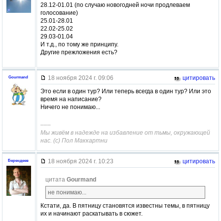
28.12-01.01 (по случаю новогодней ночи продлеваем
голосование)
25.01-28.01
22.02-25.02
29.03-01.04
И т.д., по тому же принципу.
Другие прежложения есть?
18 ноября 2024 г. 09:06
цитировать
Gourmand
Это если в один тур? Или теперь всегда в один тур? Или это
время на написание?
Ничего не понимаю...
–––
Мы живём в надежде на избавление от тьмы, окружающей
нас. (с) Пол Маккартни
18 ноября 2024 г. 10:23
цитировать
Берендеев
цитата
Gourmand
не понимаю...
Кстати, да. В пятницу становятся известны темы, в пятницу
их и начинают раскатывать в сюжет.