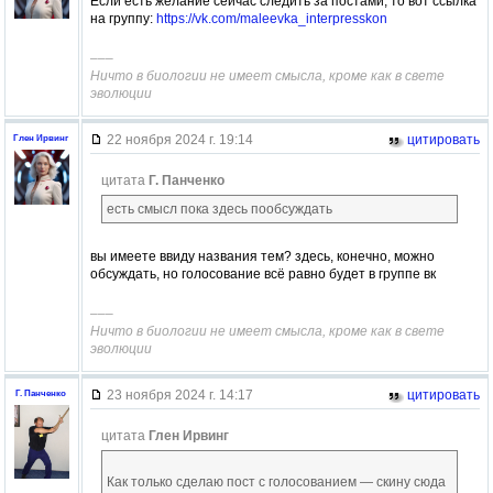
Если есть желание сейчас следить за постами, то вот ссылка
на группу:
https://vk.com/maleevka_interpresskon
–––
Ничто в биологии не имеет смысла, кроме как в свете
эволюции
22 ноября 2024 г. 19:14
цитировать
Глен Ирвинг
цитата
Г. Панченко
есть смысл пока здесь пообсуждать
вы имеете ввиду названия тем? здесь, конечно, можно
обсуждать, но голосование всё равно будет в группе вк
–––
Ничто в биологии не имеет смысла, кроме как в свете
эволюции
23 ноября 2024 г. 14:17
цитировать
Г. Панченко
цитата
Глен Ирвинг
Как только сделаю пост с голосованием — скину сюда