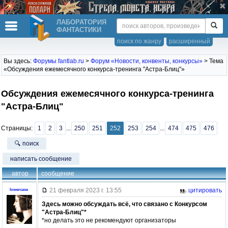
ЛАБОРАТОРИЯ
ФАНТАСТИКИ
поиск по жанру
расширенный
Вы здесь:
Форумы fantlab.ru
>
Форум «Новости, конвенты, конкурсы»
> Тема
«Обсуждения ежемесячного конкурса-тренинга "Астра-Блиц"»
Обсуждения ежемесячного конкурса-тренинга
"Астра-Блиц"
Страницы:
1
2
3
...
250
251
252
253
254
...
474
475
476
🔍 поиск
написать сообщение
автор
сообщение
21 февраля 2023 г. 13:55
цитировать
lowercase
Здесь можно обсуждать всё, что связано с Конкурсом
"Астра-Блиц"*
*но делать это не рекомендуют организаторы