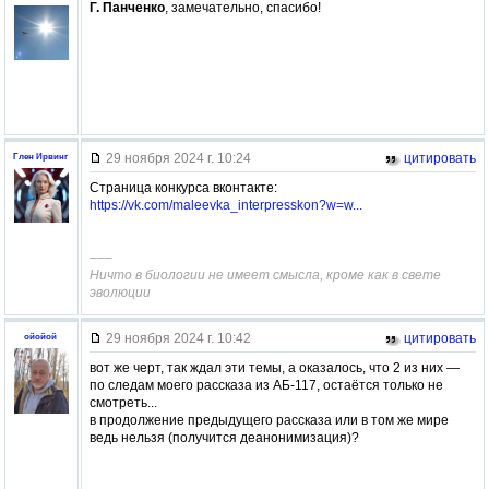
Г. Панченко
, замечательно, спасибо!
29 ноября 2024 г. 10:24
цитировать
Глен Ирвинг
Страница конкурса вконтакте:
https://vk.com/maleevka_interpresskon?w=w...
–––
Ничто в биологии не имеет смысла, кроме как в свете
эволюции
29 ноября 2024 г. 10:42
цитировать
ойойой
вот же черт, так ждал эти темы, а оказалось, что 2 из них —
по следам моего рассказа из АБ-117, остаётся только не
смотреть...
в продолжение предыдущего рассказа или в том же мире
ведь нельзя (получится деанонимизация)?