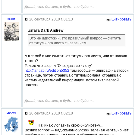
–––
Делай, что должно, и будь, что будет...
20 сентября 2010 г. 01:13
цитировать
Крафт
цитата
Dark Andrew
Это не идиотский, это правильный вопрос — считать
от титульного листа с названием
А в самой книге считать от титульного листа, или от начала
текста?
Только что сверял "Опоздавшие к лету"
http://fantlab.ru/edition5352
там вообще — эпиграф на второй
странице, потом страница с титлом романа, страница с
частью издательской информации, потом титл первой
повести.
–––
Делай, что должно, и будь, что будет...
20 сентября 2010 г. 02:18
цитировать
LENA56
Начинаю лопатить свою библиотеку...
Возник вопрос — над сканом обложки зеленая черта, но нет
разбивки по страницам ( речь о сборнике), нужно ли