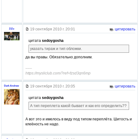
19 сентября 2010 г. 20:01
цитировать
ZiZu
цитата
sedoygosha
указать тираж и тип обложки.
да вы правы. Обязательно дополним.
–––
https://mysliclub.com/?ref=fzsd3qn6mp
19 сентября 2010 г. 20:05
цитировать
Dark Andrew
цитата
sedoygosha
А тип переплета какой бывает и как его определить??
А вот это и имелось в виду под типом переплёта. Шитость и
клеёность не надо.