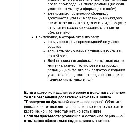
после произведения много рекламы (но если
укажете, то мы эту информацию внесём)
для крупных поэтических сборников
допускается указание страниц не к каждому
стихотворению, а к разделам книги; а в случае
отсутствия разделов указание страниц не
обязательно
Примечание, в котором указываются:
если у некоторых произведений не указан
соавтор
если есть разночтения с типами в книге и в
нашей базе
Любая полезная информация которая есть в
книге (например, то, что книга в авторской
редакции, или то, что при подготовке издания
участвовало ещё какое-то издательство, или
наличие карты мира и т.д.)
Если в карточке издания всё верно
и дополнить её нечем
,
то для озеленения достаточно написать в заявке
"Проверено по бумажной книге — всё верно".
Обратите
внимание, что проверять надо не только то, что уже есть в
карточке, но и то, чего там нет, но есть в книге.
Если вы присылаете уточнения, а остальное верно — об
этом также обязательно надо написать в заявке.