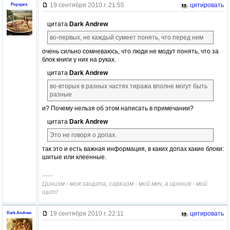
19 сентября 2010 г. 21:55
цитировать
Pupsjara
цитата
Dark Andrew
во-первых, не каждый сумеет понять, что перед ним
очень сильно сомневаюсь, что люди не модут понять, что за
блок книги у них на руках.
цитата
Dark Andrew
во-вторых в разных частях тиража вполне могут быть
разные
и? Почему нельзя об этом написать в примечании?
цитата
Dark Andrew
Это не говоря о допах.
так это и есть важная информация, в каких допах какие блоки:
шитые или клеенные.
–––
Цинизм - моя защита, сарказм - мой меч, а ирония - мой
щит!
19 сентября 2010 г. 22:11
цитировать
Dark Andrew