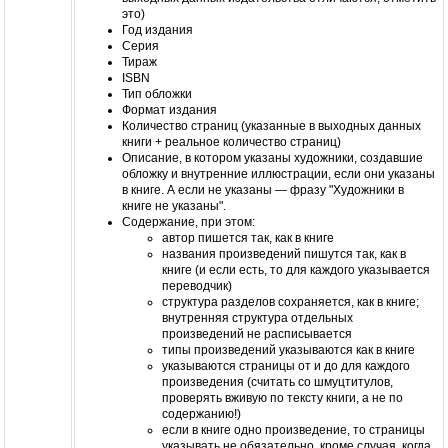
это)
Год издания
Серия
Тираж
ISBN
Тип обложки
Формат издания
Количество страниц (указанные в выходных данных
книги + реальное количество страниц)
Описание, в котором указаны художники, создавшие
обложку и внутренние иллюстрации, если они указаны
в книге. А если не указаны — фразу "Художники в
книге не указаны".
Содержание, при этом:
автор пишется так, как в книге
названия произведений пишутся так, как в
книге (и если есть, то для каждого указывается
переводчик)
структура разделов сохраняется, как в книге;
внутренняя структура отдельных
произведений не расписывается
типы произведений указываются как в книге
указываются страницы от и до для каждого
произведения (считать со шмуцтитулов,
проверять вживую по тексту книги, а не по
содержанию!)
если в книге одно произведение, то страницы
указывать не обязательно, кроме случая, когда