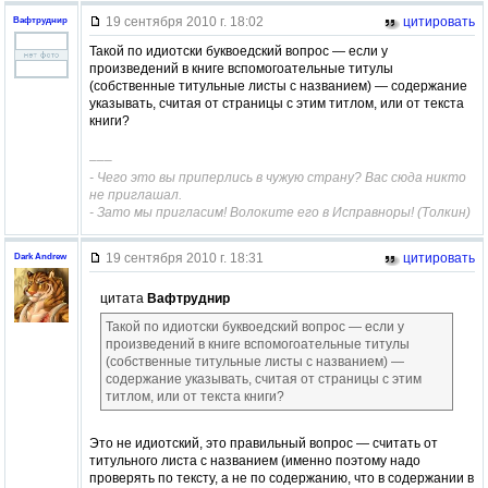
19 сентября 2010 г. 18:02
цитировать
Вафтруднир
Такой по идиотски буквоедский вопрос — если у
произведений в книге вспомогоательные титулы
(собственные титульные листы с названием) — содержание
указывать, считая от страницы с этим титлом, или от текста
книги?
–––
- Чего это вы приперлись в чужую страну? Вас сюда никто
не приглашал.
- Зато мы пригласим! Волоките его в Исправноры! (Толкин)
19 сентября 2010 г. 18:31
цитировать
Dark Andrew
цитата
Вафтруднир
Такой по идиотски буквоедский вопрос — если у
произведений в книге вспомогоательные титулы
(собственные титульные листы с названием) —
содержание указывать, считая от страницы с этим
титлом, или от текста книги?
Это не идиотский, это правильный вопрос — считать от
титульного листа с названием (именно поэтому надо
проверять по тексту, а не по содержанию, что в содержании в