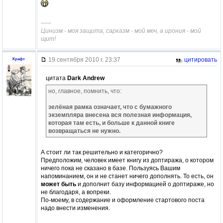
–––
Цинизм - моя защита, сарказм - мой меч, а ирония - мой
щит!
19 сентября 2010 г. 23:37
цитировать
Крафт
цитата
Dark Andrew
но, главное, помнить, что:
зелёная рамка означает, что с бумажного
экземпляра внесена вся полезная информация,
которая там есть, и больше к данной книге
возвращаться не нужно.
А стоит ли так решительно и категорично?
Предположим, человек имеет книгу из доптиража, о котором
ничего пока не сказано в базе. Пользуясь Вашим
напоминанием, он и не станет ничего дополнять. То есть, он
может быть
и дополнит базу информацией о доптираже, но
не благодаря, а вопреки.
По-моему, в содержание и оформление стартового поста
надо внести изменения.