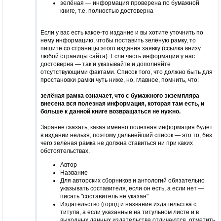
зелёная — информация проверена по бумажной
книге, т.е. полностью достоверна
Если у вас есть какое-то издание и вы хотите уточнить по
нему информацию, чтобы поставить зелёную рамку, то
пишите со страницы этого издания заявку (ссылка внизу
любой страницы сайта). Если часть информации у нас
достоверна — так и указывайте и дополняйте
отсутствующими фактами. Список того, что должно быть для
простановки рамки чуть ниже, но, главное, помнить, что:
зелёная рамка означает, что с бумажного экземпляра
внесена вся полезная информация, которая там есть, и
больше к данной книге возвращаться не нужно.
Заранее сказать, какая именно полезная информация будет
в издании нельзя, поэтому дальнейший список — это то, без
чего зелёная рамка не должна ставиться ни при каких
обстоятельствах.
Автор
Название
Для авторских сборников и антологий обязательно
указывать составителя, если он есть, а если нет —
писать "составитель не указан"
Издательство (город и название издательства с
титула, а если указанные на титульном листе и в
выходных данных издательства отличаются, отметить