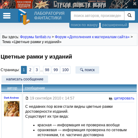
ЛАБОРАТОРИЯ
ФАНТАСТИКИ
поиск по жанру
расширенный
Вы здесь:
Форумы fantlab.ru
>
Форум «Дополнения к материалам сайта»
>
Тема «Цветные рамки у изданий»
Цветные рамки у изданий
Страницы:
1
2
3
...
98
99
100
🔍 поиск
написать сообщение
автор
сообщение
19 сентября 2010 г. 14:57
цитировать
Dark Andrew
С недавних пор всем стали видны цветные рамки
достоверности изданий.
Существует их три вида:
красная — информация не проверена вообще
оранжевая — информация проверена по сетевым
источникам, т.е. частично достоверна