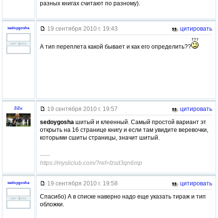
разных книгах считают по разному).
19 сентября 2010 г. 19:43
цитировать
sedoygosha
А тип переплета какой бывает и как его определить??
19 сентября 2010 г. 19:57
цитировать
ZiZu
sedoygosha
шитый и клеенный. Самый простой вариант эт
открыть на 16 странице книгу и если там увидите веревочки,
которыми сшиты страницы, значит шитый.
–––
https://mysliclub.com/?ref=fzsd3qn6mp
19 сентября 2010 г. 19:58
цитировать
sedoygosha
Спасибо) А в списке наверно надо еще указать тираж и тип
обложки.