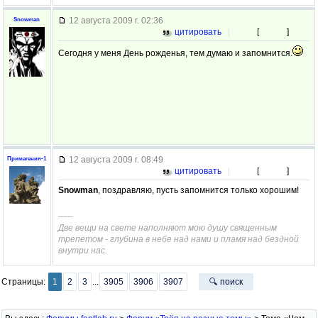
12 августа 2009 г. 02:36
Snowman
цитировать
|
[
]
Сегодня у меня День рожденья, тем думаю и запомнится.
12 августа 2009 г. 08:49
Примагения-1
цитировать
|
[
]
Snowman
, поздравляю, пусть запомнится только хорошим!
–––
Две вещи на свете наполняют мою душу священным
трепетом - глубина в небе над нами и пламя над бездной
внутри нас.
Страницы:
1
2
3
...
3905
3906
3907
🔍 поиск