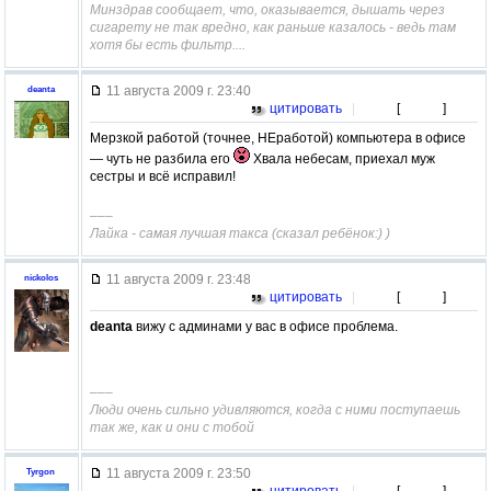
Минздрав сообщает, что, оказывается, дышать через
сигарету не так вредно, как раньше казалось - ведь там
хотя бы есть фильтр....
11 августа 2009 г. 23:40
deanta
цитировать
|
[
]
Мерзкой работой (точнее, НЕработой) компьютера в офисе
— чуть не разбила его
Хвала небесам, приехал муж
сестры и всё исправил!
–––
Лайка - самая лучшая такса (сказал ребёнок:) )
11 августа 2009 г. 23:48
nickolos
цитировать
|
[
]
deanta
вижу с админами у вас в офисе проблема.
–––
Люди очень сильно удивляются, когда с ними поступаешь
так же, как и они с тобой
11 августа 2009 г. 23:50
Tyrgon
цитировать
|
[
]