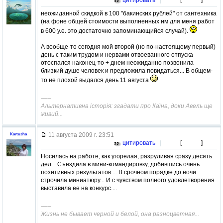
неожиданной скидкой в 100 "бакинских рублей" от сантехника
(на фоне общей стоимости выполненных им для меня работ
в 600 у.е. это достаточно запоминающийся случай).
А вообще-то сегодня мой второй (но по-настоящему первый)
день с таким трудом и нервами отвоеванного отпуска —
отоспался наконец-то + днем неожиданно позвонила
близкий душе человек и предложила повидаться... В общем-
то не плохой выдался день 11 августа
–––
Альтернативна історія: згадати про Каїна, доки Авель ще
живий...
11 августа 2009 г. 23:51
Kartusha
цитировать
|
[
]
Носилась на работе, как угорелая, разруливая сразу десять
дел... Съездила в мини-командировку, добившись очень
позитивных результатов.... В срочном порядке до ночи
строчила миниатюру... И с чувством полного удовлетворения
выставила ее на конкурс....
–––
Жизнь не бывает черной и белой, она разноцветная...