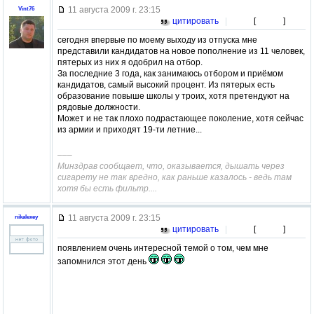
11 августа 2009 г. 23:15
Vint76
цитировать
|
[
]
сегодня впервые по моему выходу из отпуска мне
представили кандидатов на новое пополнение из 11 человек,
пятерых из них я одобрил на отбор.
За последние 3 года, как занимаюсь отбором и приёмом
кандидатов, самый высокий процент. Из пятерых есть
образование повыше школы у троих, хотя претендуют на
рядовые должности.
Может и не так плохо подрастающее поколение, хотя сейчас
из армии и приходят 19-ти летние...
–––
Минздрав сообщает, что, оказывается, дышать через
сигарету не так вредно, как раньше казалось - ведь там
хотя бы есть фильтр....
11 августа 2009 г. 23:15
nikalexey
цитировать
|
[
]
появлением очень интересной темой о том, чем мне
запомнился этот день