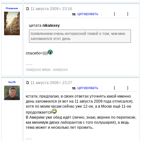
11 августа 2009 г. 23:16
Отважная
цитировать
|
[
]
цитата
nikalexey
появлением очень интересной темой о том, чем мне
запомнился этот день
спасибо=))))
–––
завiруха мяце, завiруха
11 августа 2009 г. 23:27
Vint76
цитировать
|
[
]
кстати, предлагаю, в своих ответах уточнять какой именно
день запомнился (я вот на 11 августа 2009 года отписался).
хотя по моим часам сейчас уже 12-ое, а в Моске ещё 11-ое
продолжается
В Америке уже обед идёт (лично, знаю, вернее по переписке,
как минимум двоих лаборантов с того полушария), а ведь
тема может и несколько лет прожить..
–––