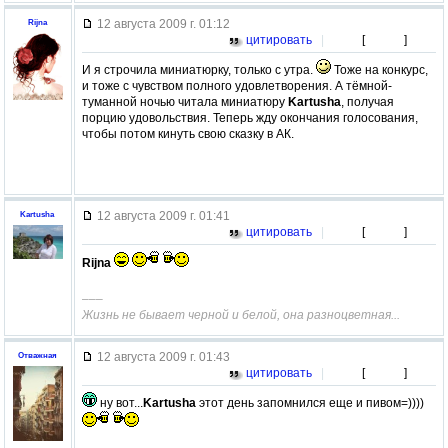
12 августа 2009 г. 01:12
Rijna
цитировать
|
[
]
И я строчила миниатюрку, только с утра.
Тоже на конкурс,
и тоже с чувством полного удовлетворения. А тёмной-
туманной ночью читала миниатюру
Kartusha
, получая
порцию удовольствия. Теперь жду окончания голосования,
чтобы потом кинуть свою сказку в АК.
12 августа 2009 г. 01:41
Kartusha
цитировать
|
[
]
Rijna
–––
Жизнь не бывает черной и белой, она разноцветная...
12 августа 2009 г. 01:43
Отважная
цитировать
|
[
]
ну вот...
Kartusha
этот день запомнился еще и пивом=))))