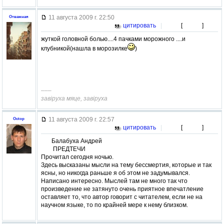
11 августа 2009 г. 22:50
Отважная
цитировать
|
[
]
жуткой головной болью....4 пачками морожного ....и
клубникой(нашла в морозилке
)
–––
завiруха мяце, завiруха
11 августа 2009 г. 22:57
Octop
цитировать
|
[
]
Балабуха Андрей
ПРЕДТЕЧИ
Прочитал сегодня ночью.
Здесь высказаны мысли на тему бессмертия, которые и так
ясны, но никогда раньше я об этом не задумывался.
Написано интересно. Мыслей там не много так что
произведение не затянуто очень приятное впечатление
оставляет то, что автор говорит с читателем, если не на
научном языке, то по крайней мере к нему близком.