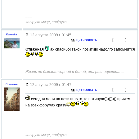
–––
завiруха мяце, завiруха
12 августа 2009 г. 01:45
Kartusha
цитировать
|
[
]
Отважная
ах спасибо! такой позитив! надолго запомнится
–––
Жизнь не бывает черной и белой, она разноцветная...
12 августа 2009 г. 01:47
Отважная
цитировать
|
[
]
сегодня меня на позитив что-то потянуло))))))))) причем
на всех форумах сразу
–––
завiруха мяце, завiруха