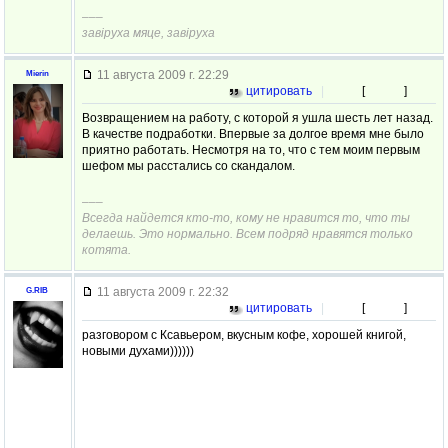
–––
завiруха мяце, завiруха
11 августа 2009 г. 22:29
Mierin
цитировать
|
[
]
Возвращением на работу, с которой я ушла шесть лет назад.
В качестве подработки. Впервые за долгое время мне было
приятно работать. Несмотря на то, что с тем моим первым
шефом мы расстались со скандалом.
–––
Всегда найдется кто-то, кому не нравится то, что ты
делаешь. Это нормально. Всем подряд нравятся только
котята.
11 августа 2009 г. 22:32
G.RIB
цитировать
|
[
]
разговором с Ксавьером, вкусным кофе, хорошей книгой,
новыми духами))))))