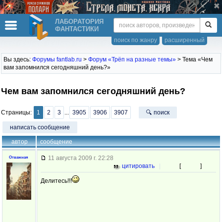
ЛАБОРАТОРИЯ
ФАНТАСТИКИ
поиск по жанру
расширенный
Вы здесь:
Форумы fantlab.ru
>
Форум «Трёп на разные темы»
> Тема «Чем
вам запомнился сегодняшний день?»
Чем вам запомнился сегодняшний день?
Страницы:
1
2
3
...
3905
3906
3907
🔍 поиск
написать сообщение
автор
сообщение
11 августа 2009 г. 22:28
Отважная
цитировать
|
[
]
Делитесь!!!