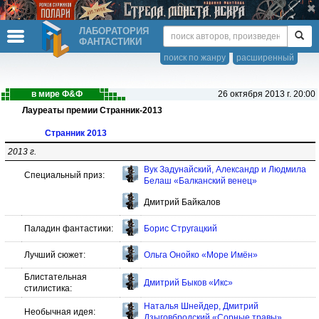
ЛАБОРАТОРИЯ
ФАНТАСТИКИ
поиск по жанру
расширенный
в мире Ф&Ф
26 октября 2013 г. 20:00
Лауреаты премии Странник-2013
Странник 2013
2013 г.
Вук Задунайский, Александр и Людмила
Специальный приз:
Белаш «Балканcкий венец»
Дмитрий Байкалов
Паладин фантастики:
Борис Стругацкий
Лучший сюжет:
Ольга Онойко «Море Имён»
Блистательная
Дмитрий Быков «Икс»
стилистика:
Наталья Шнейдер, Дмитрий
Необычная идея:
Дзыговбродский «Сорные травы»