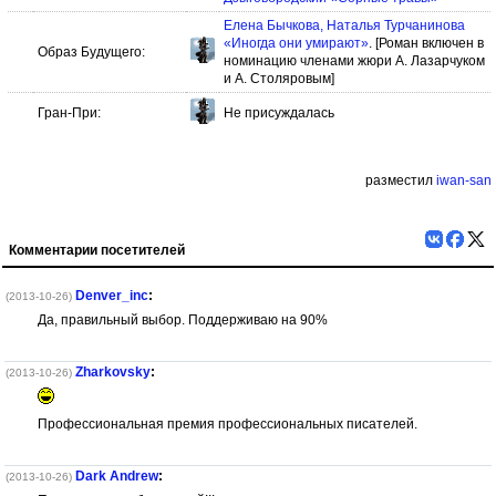
Елена Бычкова, Наталья Турчанинова
«Иногда они умирают»
. [Роман включен в
Образ Будущего:
номинацию членами жюри А. Лазарчуком
и А. Столяровым]
Гран-При:
Не присуждалась
разместил
iwan-san
Комментарии посетителей
Denver_inc
:
(2013-10-26)
Да, правильный выбор. Поддерживаю на 90%
Zharkovsky
:
(2013-10-26)
Профессиональная премия профессиональных писателей.
Dark Andrew
:
(2013-10-26)