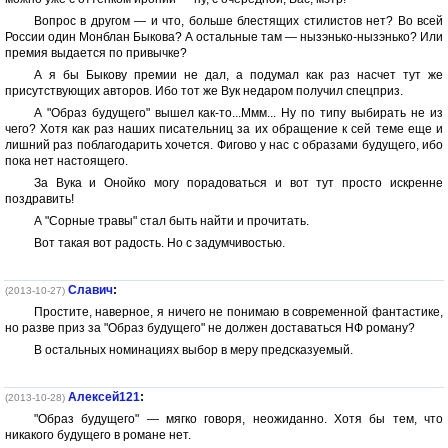
Вопрос в другом — и что, больше блестящих стилистов нет? Во всей
России один Монблан Быкова? А остальные там — нызэнько-нызэнько? Или
премия выдается по привычке?
А я бы Быкову премии не дал, а подумал как раз насчет тут же
присутствующих авторов. Ибо тот же Вук недаром получил спецприз.
А "Образ будущего" вышел как-то...Ммм... Ну по типу выбирать не из
чего? Хотя как раз наших писательниц за их обращение к сей теме еще и
лишний раз поблагодарить хочется. Фигово у нас с образами будущего, ибо
пока нет настоящего.
За Вука и Онойко могу порадоваться и вот тут просто искренне
поздравить!
А "Сорные травы" стал быть найти и прочитать.
Вот такая вот радость. Но с задумчивостью.
Славич
:
(2013-10-27)
Простите, наверное, я ничего не понимаю в современной фантастике,
но разве приз за "Образ будущего" не должен доставаться НФ роману?
В остальных номинациях выбор в меру предсказуемый.
Алексей121
:
(2013-10-28)
"Образ будущего" — мягко говоря, неожиданно. Хотя бы тем, что
никакого будущего в романе нет.