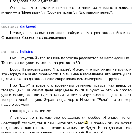
Поздравляю победителей!!!
Очень рад, что получили призы все те книги, за которые я держал
кулаки — и "Море имен", и "Сорные травы", и "Балканский венец".
darkseed
:
(2013-10-27)
Неожиданно включенная книга победила. Как раз авторы были на
Страннике. Короче, всех поздравляю)
hellsing
:
(2013-10-27)
Очень грустный итог. То бишь положено радоваться за награжденных...
Только вот получается как-то процентов на 50...
Борис Натанович давно "Паладин". И ясно, что при жизни не вручали
эту награду из-за его скромности. Но лишнее напоминание, что опять ушла
целая эпоха, когда авторы еще сопротивлялись коммерции — грустно.
Про "Если" и вовсе с откровенным оттенком траура. Как венок от
"товарищей". На самом деле ощущение книги в руках — это не просто
удивительно, это жизнь, это магия. И все самоуспокоения, да интернет
теперь важней — чушь. Экран всегда мертв. И смерть "Если" — это позор
нашего времени.
Гран-при давать некому.
А отношение к Быкову уже складывается особое. Я знаю, что он
блестящий стилист, так и сам Быков это знает
И премии эти он может
под ножку стола класть — точно качаться не будет. И поздравлять его
можно уже с оттенком иронии — ну, с очередной, Вас, мэтр!