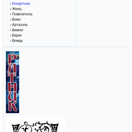
›
Кондотьер
› Жнец
› Повелитель
› Воин
› Артазэль
› Викинг
› Варяг
› Вождь