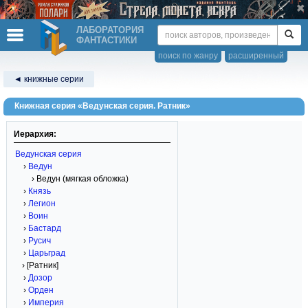
ЛАБОРАТОРИЯ
ФАНТАСТИКИ
поиск по жанру
расширенный
◄ книжные серии
Книжная серия «Ведунская серия. Ратник»
Иерархия:
Ведунская серия
›
Ведун
› Ведун (мягкая обложка)
›
Князь
›
Легион
›
Воин
›
Бастард
›
Русич
›
Царьград
› [Ратник]
›
Дозор
›
Орден
›
Империя