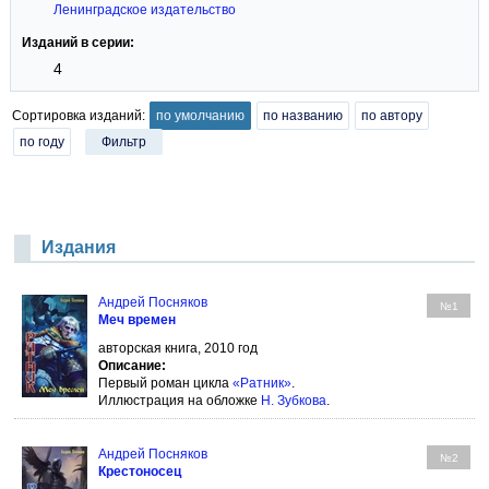
Ленинградское издательство
Изданий в серии:
4
Сортировка изданий:
по умолчанию
по названию
по автору
по году
Фильтр
Издания
Андрей Посняков
№1
Меч времен
авторская книга, 2010 год
Описание:
Первый роман цикла
«Ратник»
.
Иллюстрация на обложке
Н. Зубкова
.
Андрей Посняков
№2
Крестоносец