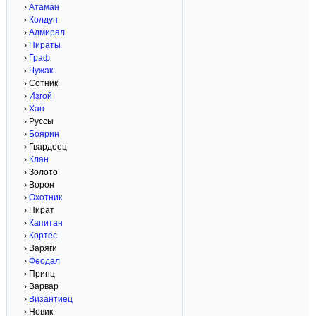
›
Атаман
›
Колдун
›
Адмирал
›
Пираты
›
Граф
›
Чужак
› Сотник
›
Изгой
›
Хан
› Руссы
›
Боярин
› Гвардеец
›
Клан
› Золото
› Ворон
›
Охотник
› Пират
›
Капитан
›
Кортес
› Варяги
›
Феодал
› Принц
› Варвар
›
Византиец
› Новик