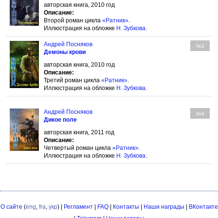
авторская книга, 2010 год
Описание:
Второй роман цикла
«Ратник»
.
Иллюстрация на обложке
Н. Зубкова
.
Андрей Посняков
№3
Демоны крови
авторская книга, 2010 год
Описание:
Третий роман цикла
«Ратник»
.
Иллюстрация на обложке
Н. Зубкова
.
Андрей Посняков
№4
Дикое поле
авторская книга, 2011 год
Описание:
Четвертый роман цикла
«Ратник»
.
Иллюстрация на обложке
Н. Зубкова
.
О сайте
(
eng
,
fra
,
укр
) |
Регламент
|
FAQ
|
Контакты
|
Наши награды
|
ВКонтакте