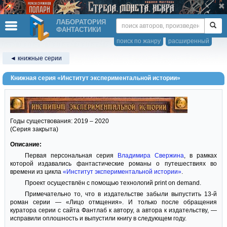
ЛАБОРАТОРИЯ
ФАНТАСТИКИ
поиск по жанру
расширенный
◄ книжные серии
Книжная серия «Институт экспериментальной истории»
Годы существования: 2019 – 2020
(Серия закрыта)
Описание:
Первая персональная серия
Владимира Свержина
, в рамках
которой издавались фантастические романы о путешествиях во
времени из цикла
«Институт экспериментальной истории»
.
Проект осуществлён с помощью технологий print on demand.
Примечательно то, что в издательстве забыли выпустить 13-й
роман серии — «Лицо отмщения». И только после обращения
куратора серии с сайта Фантлаб к автору, а автора к издательству, —
исправили оплошность и выпустили книгу в следующем году.