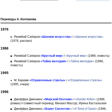
Переводы А. Колпакова
1976
Реимбай Сабиров
«Шахиня искусства»
/
«Шахиня искусства»
(1976, рассказ)
1986
Реимбай Сабиров
«Круглый мир»
/
«Круглый мир»
(1986, повесть)
Реимбай Сабиров
«Тайна мелодии»
/
«Тайна мелодии»
(1986,
повесть)
1995
М. Карими
«Отравленные стрелы»
/
«Отравленные стрелы»
(1995, очерк)
1996
Джеффри Дженкинс
«Морской Охотник»
/
«Hunter-Killer»
(1996,
роман)
// совместный перевод: Михаил Массур, Ирина Кастальская
Джеффри Дженкинс
«Берег Скелетов»
/
«A Twist of Sand»
(1996,