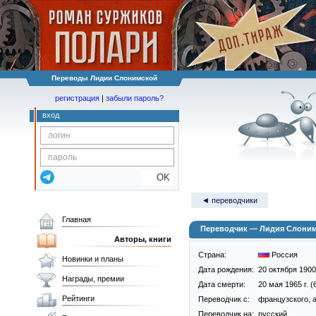
Переводы Лидии Слонимской
регистрация
|
забыли пароль?
вход
OK
◄ переводчики
Главная
Переводчик — Лидия Слоним
Авторы, книги
Страна:
Россия
Новинки и планы
Дата рождения:
20 октября 1900 
Награды, премии
Дата смерти:
20 мая 1965 г. (
Рейтинги
Переводчик c:
французского, 
Переводчик на:
русский