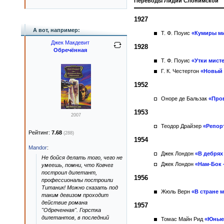
Переводы Лидии Слонимской
1927
А вот, например:
Т. Ф. Поуис
«Кумиры ми
Джек Макдевит
1928
Обречённая
Т. Ф. Поуис
«Утки мист
Г. К. Честертон
«Новый 
1952
Оноре де Бальзак
«Про
1953
2007
Теодор Драйзер
«Репор
Рейтинг:
7.68
(288)
1954
Mandor
:
Джек Лондон
«В дебрях
Не бойся делать того, чего не
Джек Лондон
«Нам-Бок
умеешь, помни, что Ковчег
построил дилетант,
1956
профессионалы построили
Титаник! Можно сказать под
Жюль Верн
«В стране 
таким девизом проходит
действие романа
1957
"Обреченная". Горстка
дилетантов, в последний
Томас Майн Рид
«Юные 