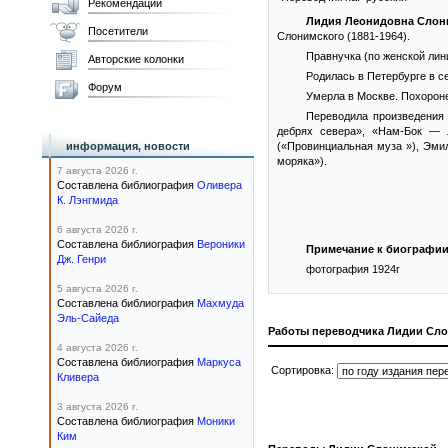
Рекомендации
Лидия Леонидовна Слон
Посетители
Слонимского (1881-1964).
Правнучка (по женской лин
Авторские колонки
Родилась в Петербурге в с
Форум
Умерла в Москве. Похорон
Переводила произведения
дебрях севера», «Нам-Бок — л
информация, новости
(«Провинциальная муза »), Эми
моряка»).
7 августа 2026 г.
Составлена библиография
Оливера
К. Лэнгмида
6 августа 2026 г.
Составлена библиография
Вероники
Примечание к биографии
Дж. Генри
фотография 1924г
5 августа 2026 г.
Составлена библиография
Махмуда
Эль-Сайеда
Работы переводчика Лидии Сл
4 августа 2026 г.
Составлена библиография
Маркуса
Сортировка:
Кливера
3 августа 2026 г.
Составлена библиография
Моники
Ким