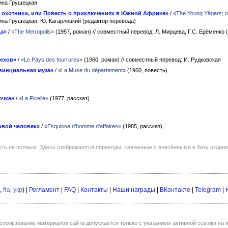
рина Грушецкая
охотники, или Повесть о приключениях в Южной Африке»
/
«The Young Yägers; or
ина Грушецкая, Ю. Кагарлицкий (редактор перевода)
а»
/
«The Metropolis»
(1957, роман)
// совместный перевод: Л. Мирцева, Г.С. Ерёменко 
мехов»
/
«Le Pays des fourrures»
(1960, роман)
// совместный перевод: И. Рудковская
винциальная муза»
/
«La Muse du département»
(1960, повесть)
очка»
/
«La Ficelle»
(1977, рассказ)
овой человек»
/
«Esquisse d'homme d'affaires»
(1985, рассказ)
ть не полным. Здесь отображаются переводы, связанные с внесёнными в базу издан
,
fra
,
укр
) |
Регламент
|
FAQ
|
Контакты
|
Наши награды
|
ВКонтакте
|
Telegram
|
спользование материалов сайта допускается только с указанием активной ссылки на и