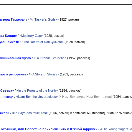
стера Таскера»
/
«Mr Tasker's Gods»
(1927, роман)
ера Кэдди»
/
«Mockery Gap»
(1928, роман)
Дон-Кихот»
/
«The Return of Don Quixote»
(1928, роман)
винциальная муза»
/
«La Grande Bretèche»
(1952, рассказ)
таж о репортаже»
/
«A Story of Stories»
(1953, рассказ)
 Севера»
/
«In the Forests of the North»
(1954, рассказ)
 — лжец»
/
«Nam-Bok the Unveracious»
[= Нам-Бок- лжец; Нам-Бок— лжец]
(1954, расск
мехов»
/
«Le Pays des fourrures»
(1956, роман)
// совместный перевод: Яков Залманови
охотники, или Повесть о приключениях в Южной Африке»
/
«The Young Yägers; or