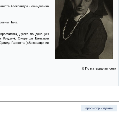
киниста Александра Леонидовича
фовны Панэ.
ирафами»), Джека Лондона («В
а Кэдди»), Оноре де Бальзака
Дэвида Гарнетта («Возвращение
© По материалам сети
просмотр изданий