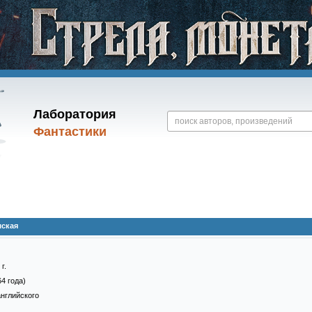
Лаборатория
Фантастики
ская
г.
64 года)
английского