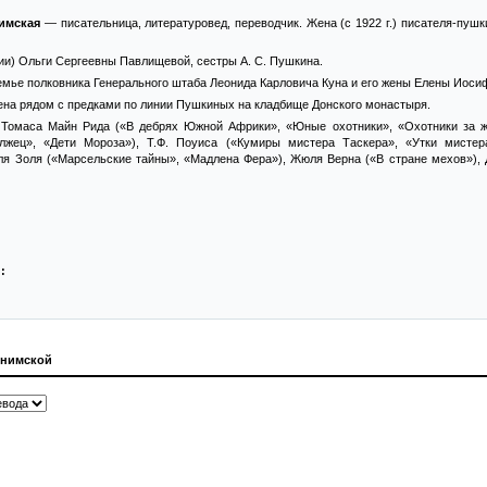
имская
— писательница, литературовед, переводчик. Жена (с 1922 г.) писателя-пуш
ии) Ольги Сергеевны Павлищевой, сестры А. С. Пушкина.
емье полковника Генерального штаба Леонида Карловича Куна и его жены Елены Иоси
ена рядом с предками по линии Пушкиных на кладбище Донского монастыря.
 Томаса Майн Рида («В дебрях Южной Африки», «Юные охотники», «Охотники за ж
жец», «Дети Мороза»), Т.Ф. Поуиса («Кумиры мистера Таскера», «Утки мистер
ля Золя («Марсельские тайны», «Мадлена Фера»), Жюля Верна («В стране мехов»), 
:
онимской