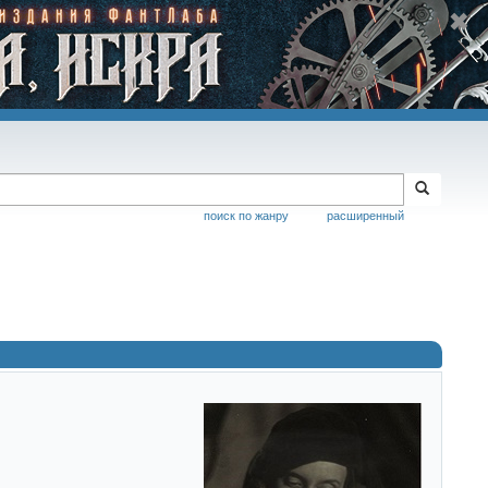
поиск по жанру
расширенный