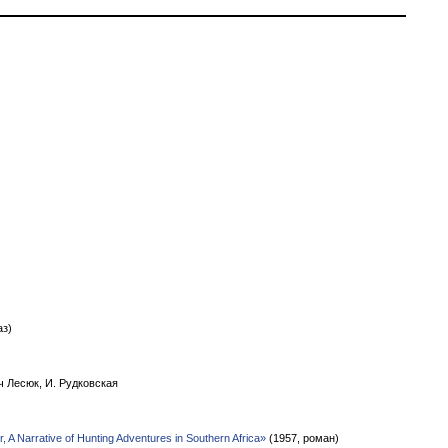
аз)
ч Лесюк, И. Рудковская
, A Narrative of Hunting Adventures in Southern Africa»
(1957, роман)