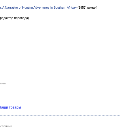
, A Narrative of Hunting Adventures in Southern Africa»
(1957, роман)
(редактор перевода)
иями.
Наши товары
сточник.