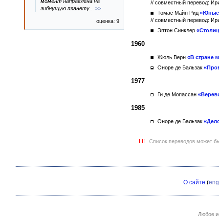
момент направлена на
// совместный перевод: И
гибнущую планету
...
>>
Томас Майн Рид
«Юные 
// совместный перевод: Ир
оценка: 9
Эптон Синклер
«Столиц
1960
Жюль Верн
«В стране 
Оноре де Бальзак
«Про
1977
Ги де Мопассан
«Верев
1985
Оноре де Бальзак
«Дел
Список переводов может бы
О сайте
(
eng
Любое и