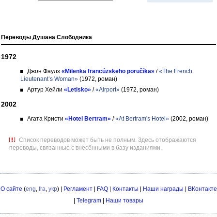
Переводы Душана Слободника
1972
Джон Фаулз
«Milenka francúzskeho poručíka»
/
«The French
Lieutenant’s Woman»
(1972, роман)
Артур Хейли
«Letisko»
/
«Airport»
(1972, роман)
2002
Агата Кристи
«Hotel Bertram»
/
«At Bertram's Hotel»
(2002, роман)
Список переводов может быть не полным. Здесь отображаются
переводы, связанные с внесёнными в базу изданиями.
О сайте
(
eng
,
fra
,
укр
) |
Регламент
|
FAQ
|
Контакты
|
Наши награды
|
ВКонтакте
|
Telegram
|
Наши товары