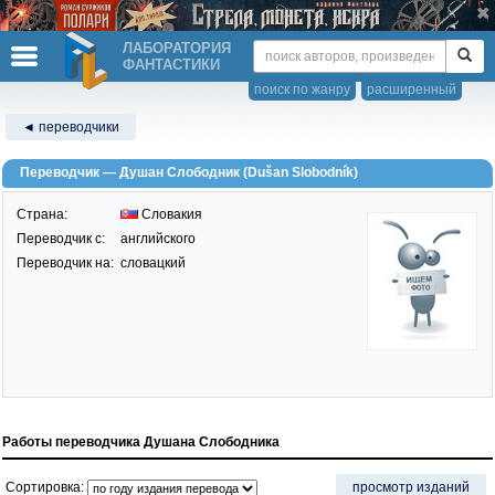
ЛАБОРАТОРИЯ
ФАНТАСТИКИ
поиск по жанру
расширенный
◄ переводчики
Переводчик — Душан Слободник (Dušan Slobodník)
Страна:
Словакия
Переводчик c:
английского
Переводчик на:
словацкий
Работы переводчика Душана Слободника
Сортировка:
просмотр изданий