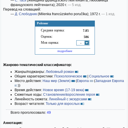
—
С. Таск
(Женщина французского лейтенанта; Любовница
французского лейтенанта)
; 2020 г.
— 5 изд.
Перевод на словацкий:
—
Д. Слободник
(Milenka francúzskeho poručíka)
; 1972 г.
— 1 изд.
Рейтинг
Средняя оценка:
7.85
Оценок:
586
Моя оценка:
-
подробнее
Жанрово-тематический классификатор:
Жанры/поджанры:
Любовный роман
Общие характеристики:
Психологическое
|
Социальное
Место действия:
Наш мир (Земля)
(
Европа
(
Западная Европа
)
)
Время действия:
Новое время (17-19 века)
Сюжетные ходы:
Становление/взросление героя
Линейность сюжета:
Линейный с экскурсами
Возраст читателя:
Только для взрослых
Всего проголосовало:
49
Аннотация: