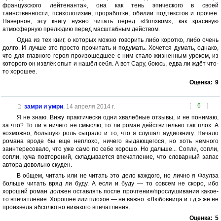
французского лейтенанта», она как тень эпического в своей
таинственности, психологизме, проработке, обилии подтекстов и прочее.
Наверное, эту книгу нужно читать перед «Волхвом», как красивую
атмосферную прелюдию перед масштабным действом.
Одна из тех книг, о которых можно говорить либо коротко, либо очень
долго. И лучше это просто прочитать и подумать. Хочется думать, однако,
что для главного героя произошедшее с ним стало жизненным уроком, из
которого он извлёк опыт и нашёл себя. А вот Сару, боюсь, едва ли ждёт что-
то хорошее.
Оценка:
9
[
6
]
замри и умри
,
14 апреля 2014 г.
Я не знаю. Вижу практически одни хвалебные отзывы, и не понимаю,
за что? То ли я ничего не смыслю, то ли роман действительно так плох. А
возможно, большую роль сыграло и то, что я слушал аудиокнигу. Начало
романа вроде бы еще неплохо, ничего выдающегося, но хоть немного
заинтересовало, что уже само по себе хорошо. Но дальше... Сопли, сопли,
сопли, куча повторений, складывается впечатление, что словарный запас
автора довольно скуден.
В общем, читать или не читать это дело каждого, но лично я Фаулза
больше читать вряд ли буду. А если и буду — то совсем не скоро, ибо
хороший роман должен оставлять после прочтения/прослушивания какое-
то впечатление. Хорошее или плохое — не важно. «Любовница и т.д.» же не
произвела абсолютно никакого впечатления.
Оценка:
5