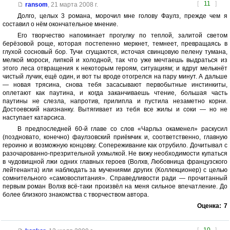
[
11
]
ransom
,
21 марта 2008 г.
Долго, целых 3 романа, морочил мне голову Фаулз, прежде чем я
составил о нём окончательное мнение.
Его творчество напоминает прогулку по теплой, залитой светом
берёзовой роще, которая постепенно меркнет, темнеет, превращаясь в
глухой сосновый бор. Тучи сгущаются, источая свинцовую пелену тумана,
мелкой мороси, липкой и холодной, так что уже мечтаешь выдраться из
этого леса отвращения к некоторым героям, ситуациям; и вдруг мелькнёт
чистый лучик, ещё один, и вот ты вроде отогрелся на пару минут. А дальше
— новая трясина, снова тебя засасывают первобытные инстинкиты,
оплетают как паутина, и когда заканчиваешь чтение, большая часть
паутины не слезла, напротив, прилипла и пустила незаметно корни.
Достоевский наизнанку. Вытягивает из тебя все жилы и соки — но не
наступает катарсиса.
В предпоследней 60-й главе со слов «Чарльз окаменел» раскусил
(поздновато, конечно) фаулзовский приёмчик и, соответственно, главную
героиню и возможную концовку. Сопереживание как отрубило. Дочитывал с
разочарованно-презрительной ухмылкой. Не вижу необходимости купаться
в чудовищной лжи одних главных героев (Волхв, Любовница французского
лейтенанта) или наблюдать за мучениями других (Коллекционер) с целью
сомнительного «самовоспитания». Справедливости ради — прочитанный
первым роман Волхв всё-таки произвёл на меня сильное впечатление. До
более близкого знакомства с творчеством автора.
Оценка:
7