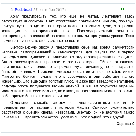
[
11
]
Podebrad
,
27 сентября 2017 г.
Хочу предупредить тех, кто ещё не читал. Лейтенант здесь
отсутствует абсолютно. Секс отсутствует практически. Любовь, пожалуй,
присутствует, но где-то на втором плане. На самом деле, это роман-
концепция о викторианской эпохе. Постмодернистский роман о
викторианцах, написанный на очень хорошем литературном уровне. Текст
немного тягуч, но это его нисколько не портит.
Викторианскую эпоху я представляю себе как время замкнутости
человека, самоограничений и самоконтроля. Для Фаулза это в первую
очередь эпоха одиночества. Конечно, к этому характеристика не сводится.
Автор рассматривает прошлое с разных сторон. Общее отношение
негативное, как и положено современному англичанину, но он старается
быть объективным. Приводит множество фактов из разных сфер жизни.
Фактов не боится, полагая что в совокупности они работают на его
концепцию. Это ещё один толстый плюс. И даже при заведомо негативном
подходе эпоха получается весьма уютной. В нашем открытом мире мы
можем позволить себе больше, но и каждый посторонний может позволить
себе гораздо больше в отношении нас.
Отдельное спасибо автору за многовариантный финал. Я
предпочитаю тот вариант, в котором Чарльз Смитсон окончательно
расстаётся с обеими своими невестами. Всё-таки он не заслужил такого
наказания — прожить всю оставшуюся жизнь что с одной, что с другой.
Оценка:
9