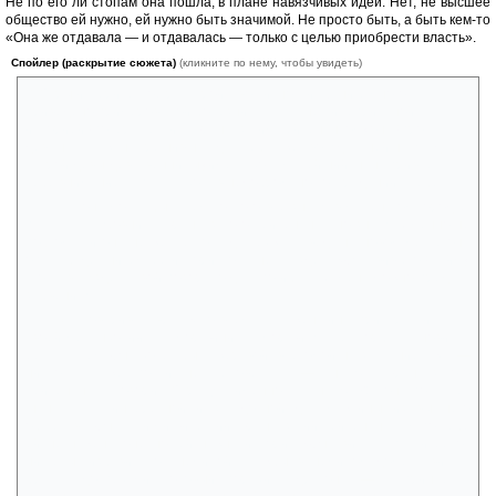
Не по его ли стопам она пошла, в плане навязчивых идей. Нет, не высшее
общество ей нужно, ей нужно быть значимой. Не просто быть, а быть кем-то
«Она же отдавала — и отдавалась — только с целью приобрести власть».
Спойлер (раскрытие сюжета)
(кликните по нему, чтобы увидеть)
У Сары истерическое расстройство личности. В книге много
приведено примеров этой болезни. Пусть с не лицеприятной
историей (потеря чести с французским лейтенантом) она (простая
девушка-служанка решившая для себя уже свою дальнейшую судьбу
старой девы-девственницы) имела хоть малейший шанс привлечь к
себе внимание, купаться хоть в недобром, но сострадании к себе.
Так она могла быть кем-то, кого все знают в маленьком городке,
пусть как любовницу французского лейтенанта, но знают. Именно не
поэтому ли она не желает оттуда уезжать, ведь на новом месте она
опять будет никем, ее история останется здесь «Оставив его (Лайм),
я оставлю здесь свой позор. Тогда я погибла…И меня можно предать
забвению».
Как говаривал врач «По всему, эта женщина пристрастилась к
своей меланхолии, как морфинист к морфию... Ее скорбь становится
ее счастьем. Она хочет быть жертвой, влекомой на заклание». «Я —
ничто. Я уже почти не человек. Я — шлюха французского
лейтенанта», говорит Сара. Да, именно, как шлюха ФЛ она получает
шанс стать интересной и загадочной для мужчины из высшего
общества. Он, как и мифический французский лейтенант сам по себе
ей не нужен, конечно, ей нужна история «Он явился спасти ее от
нищеты, избавить от немилой службы в немилом доме. Явился,
бряцая доспехами, готовый поразить дракона, — а принцесса