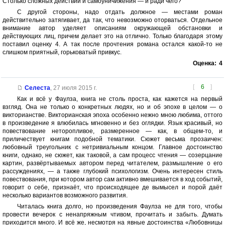
Столько сложных действий и самоуничижения — и ради чего?
С другой стороны, надо отдать должное — местами роман
действительно затягивает, да так, что невозможно оторваться. Отдельное
внимание автор уделяет описаниям окружающей обстановки и
действующих лиц, причем делает это на отлично. Только благодаря этому
поставил оценку 4. А так после прочтения романа остался какой-то не
слишком приятный, горьковатый привкус.
Оценка:
4
[
6
]
Селеста
,
27 июля 2015 г.
Как и всё у Фаулза, книга не столь проста, как кажется на первый
взгляд. Она не только о конкретных людях, но и об эпохе в целом — о
викторианстве. Викторианская эпоха особенно нежно мною любима, оттого
в произведение я влюбилась мгновенно и без оглядки. Язык красивый, но
повествование неторопливое, размеренное — как, в общем-то, и
приличествует книгам подобной тематики. Сюжет весьма прозаичен:
любовный треугольник с нетривиальным концом. Главное достоинство
книги, однако, не сюжет, как таковой, а сам процесс чтения — созерцание
картин, развёртываемых автором перед читателем, размышление о его
рассуждениях, — а также глубокий психологизм. Очень интересен стиль
повествования, при котором автор сам активно вмешивается в ход событий,
говорит о себе, признаёт, что происходящее де вымысел и порой даёт
несколько вариантов возможного развития.
Читалась книга долго, но произведения Фаулза не для того, чтобы
провести вечерок с ненапряжным чтивом, прочитать и забыть. Думать
приходится много. И всё же, несмотря на явные достоинства «Любовницы