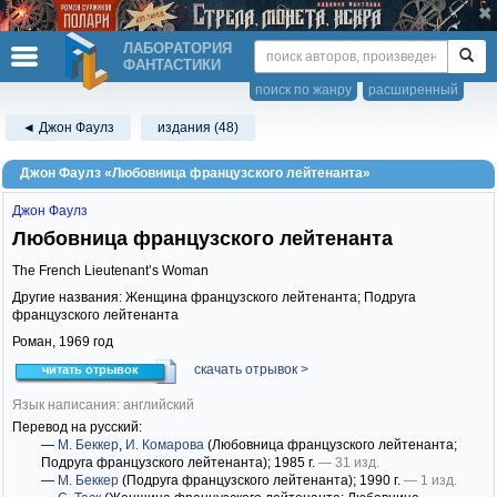
ЛАБОРАТОРИЯ
ФАНТАСТИКИ
поиск по жанру
расширенный
◄ Джон Фаулз
издания (48)
Джон Фаулз «Любовница французского лейтенанта»
Джон Фаулз
Любовница французского лейтенанта
The French Lieutenant’s Woman
Другие названия: Женщина французского лейтенанта; Подруга
французского лейтенанта
Роман,
1969
год
скачать отрывок >
читать отрывок
Язык написания: английский
Перевод на русский:
—
М. Беккер
,
И. Комарова
(Любовница французского лейтенанта;
Подруга французского лейтенанта)
; 1985 г.
— 31 изд.
—
М. Беккер
(Подруга французского лейтенанта)
; 1990 г.
— 1 изд.