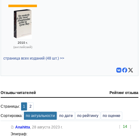
2010 г.
(английский)
страница всех изданий (48 шт.) >>
Отзывы читателей
Рейтинг отзыва
Страницы:
1
2
Сортировка:
по актуальности
по дате
по рейтингу
по оценке
[
14
]
Anahitta
,
28 августа 2023 г.
Эпиграф: