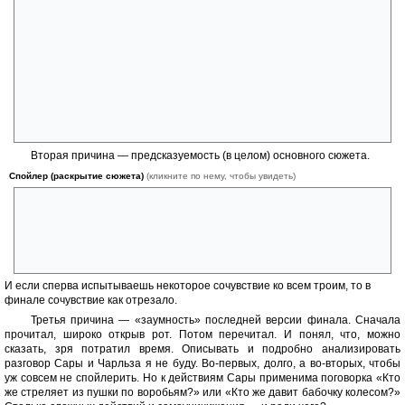
последний момент понимаешь, что вместо желанного подарка внутри
коробки — дохлый таракан. Вообще сложилось впечатление, что
автор и сам до конце не понял, как хочет закончить роман, и не довел
его до ума. Не доработал как следует эти самые альтернативные
версии. Поэтому он представил на суд читателю этакий «черновик»,
недолелку, мол, и так сойдет, а вы уж сами выберите, что вам больше
нравится. Такой прием я считаю оправданным, если концовки всего
две — или/или. Но как только их становится больше, эффект сходит
на «нет». У меня лично он вызвал отторжение.
Вторая причина — предсказуемость (в целом) основного сюжета.
Спойлер (раскрытие сюжета)
(кликните по нему, чтобы увидеть)
Как только двое влюбленных видят на причале Любовницу
Французского Лейтенанта, сразу становится понятно, что главному
герою предстоит выбирать между этой самой Любовницей и своей
невестой, и выбор, скорее всего, будет отнюдь не в пользу
последней.
И если сперва испытываешь некоторое сочувствие ко всем троим, то в
финале сочувствие как отрезало.
Третья причина — «заумность» последней версии финала. Сначала
прочитал, широко открыв рот. Потом перечитал. И понял, что, можно
сказать, зря потратил время. Описывать и подробно анализировать
разговор Сары и Чарльза я не буду. Во-первых, долго, а во-вторых, чтобы
уж совсем не спойлерить. Но к действиям Сары применима поговорка «Кто
же стреляет из пушки по воробьям?» или «Кто же давит бабочку колесом?»