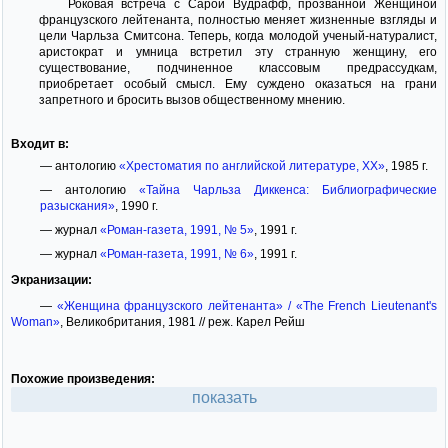
Роковая встреча с Сарой Вудрафф, прозванной Женщиной
французского лейтенанта, полностью меняет жизненные взгляды и
цели Чарльза Смитсона. Теперь, когда молодой ученый-натуралист,
аристократ и умница встретил эту странную женщину, его
существование, подчиненное классовым предрассудкам,
приобретает особый смысл. Ему суждено оказаться на грани
запретного и бросить вызов общественному мнению.
Входит в:
— антологию
«Хрестоматия по английской литературе, XX»
, 1985 г.
— антологию
«Тайна Чарльза Диккенса: Библиографические
разыскания»
, 1990 г.
— журнал
«Роман-газета, 1991, № 5»
, 1991 г.
— журнал
«Роман-газета, 1991, № 6»
, 1991 г.
Экранизации:
—
«Женщина французского лейтенанта» / «The French Lieutenant's
Woman»
, Великобритания, 1981 // реж. Карел Рейш
Похожие произведения:
показать