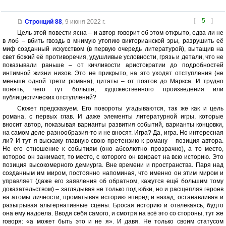
[
5
]
Стронций 88
,
9 июня 2022 г.
Цель этой повести ясна – и автор говорит об этом открыто, едва ли не
в лоб – вбить гвоздь в мнимую утопию викторианской эры, разрушить её
миф созданный искусством (в первую очередь литературой), вытащив на
свет божий её противоречия, удушливые условности, грязь и детали, что не
показывали раньше – от кичливости аристократии до подробностей
интимной жизни низов. Это не прикрыто, на это уходят отступления (не
меньше одной трети романа), цитаты – от поэтов до Маркса. И трудно
понять, чего тут больше, художественного произведения или
публицистических отступлений?
Сюжет предсказуем. Его повороты угадываются, так же как и цель
романа, с первых глав. И даже элементы литературной игры, которые
вносит автор, показывая варианты развития событий, варианты концовки,
на самом деле разнообразия-то и не вносят. Игра? Да, игра. Но интересная
ли? И тут я выскажу главную свою претензию к роману – позиция автора.
Не его отношение к событиям (оно абсолютно прозрачно), а то место,
которое он занимает, то место, с которого он взирает на всю историю. Это
позиция высокомерного демиурга. Вне времени и пространства. Паря над
созданным им миром, постоянно напоминая, что именно он этим миром и
управляет (даже его заявления об обратном, кажутся ещё большим тому
доказательством) – заглядывая не только под юбки, но и расщепляя героев
на атомы личности, проматывая историю вперёд и назад; останавливая и
разыгрывая альтернативные сцены. Бросая историю и отвлекаясь, будто
она ему надоела. Вводя себя самого, и смотря на всё это со стороны, тут же
говоря: «а может быть это и не я». И давя. Не только своим статусом