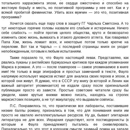
тотального харрасмента эпохи, ее сердце ожесточено и способно на
жестокую борьбу и месть, но позитивной программы у нее нет. Как и у
всякой пробитой феминистки. Убить всех мужчин — это что, позитивная
программа?
Хочется сказать еще пару слов в защиту ГГ Чарльза Смитсона. А то
тут некоторые горячие головы назвали его слабым и истеричным. Ничего
себе слабость — пойти против целого общества, круто и безвозратно
изменить свою жизнь, вымахать в этакого духовного атлета. Как говаривал
Папа Хэм, жизнь ломает всех, и некоторые потом только крепче на
переломе. Вот так и Чарльз — с последней страницы книги он уходит
непобежденным, готовым к любым испытаниям.
Также поразило то, что Фаулз настоящий левак. Представляю, как
рвались пуканы у английских буржуазных критиков при каждом упоминании
Маркса в романе. А это — после главгероев — самое упоминаемое в книге
имя! Не только в виде эпиграфов и простых замечаний в тексте, Фаулз
напрямую использует марксов истмат для анализа своих героев и эпохи, в
которой они живут. Я думаю, что в СССР эту книгу (в которой и Ленин как
важный авторитет упоминается) не издали сразу после оригинальной
публикации просто из зависти. Простые советские читатели сразу бы
увидели, какие крутые книжки можно писать, находясь на строгих
марксистских позициях, а не тут макулатуру, что выдавали совписы.
П.С. Понравилось то, что практически все лаборанты, поставившие
низкие баллы роману, признались в том, что для понимания книги им
просто не хватило интеллектуальных ресурсов. Ну да, бывает элитарная
литература не для всех. Иерархия существует, хотя постмодернисты (к
которым и Фаулз принадлежит) пытались ее снивелировать.
Парадоксально то, что этот в хорошем смысле заумный роман на западе