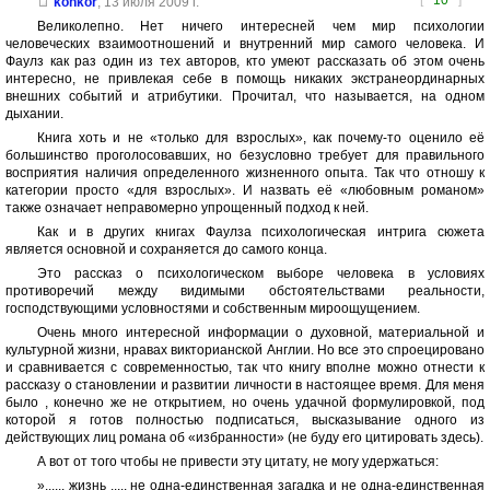
[
10
]
konkor
,
13 июля 2009 г.
Великолепно. Нет ничего интересней чем мир психологии
человеческих взаимоотношений и внутренний мир самого человека. И
Фаулз как раз один из тех авторов, кто умеют рассказать об этом очень
интересно, не привлекая себе в помощь никаких экстранеординарных
внешних событий и атрибутики. Прочитал, что называется, на одном
дыхании.
Книга хоть и не «только для взрослых», как почему-то оценило её
большинство проголосовавших, но безусловно требует для правильного
восприятия наличия определенного жизненного опыта. Так что отношу к
категории просто «для взрослых». И назвать её «любовным романом»
также означает неправомерно упрощенный подход к ней.
Как и в других книгах Фаулза психологическая интрига сюжета
является основной и сохраняется до самого конца.
Это рассказ о психологическом выборе человека в условиях
противоречий между видимыми обстоятельствами реальности,
господствующими условностями и собственным мироощущением.
Очень много интересной информации о духовной, материальной и
культурной жизни, нравах викторианской Англии. Но все это спроецировано
и сравнивается с современностью, так что книгу вполне можно отнести к
рассказу о становлении и развитии личности в настоящее время. Для меня
было , конечно же не открытием, но очень удачной формулировкой, под
которой я готов полностью подписаться, высказывание одного из
действующих лиц романа об «избранности» (не буду его цитировать здесь).
А вот от того чтобы не привести эту цитату, не могу удержаться:
»...... жизнь ..... не одна-единственная загадка и не одна-единственная