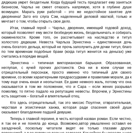
дядюшка умрет бездетным. Когда будущий тесть предлагает ему заняться
бизнесом, Чарльз не смеет отказать напрямую, хотя в глубине души
возмущен. Марать руки работой – это же недостойное занятие для
дворянина! Зато его слуга Сэм, наделенный деловой хваткой, только и
мечтает о том, чтобы открыть свое дело.
Итак, главный герой – Чарльз, дворянин, имеющий годовой доход,
который позволяет ему вести безбедную жизнь, бездельничать и собирать
окаменелости. Кроме того, он рассчитывает на наследство и титул
холостого дядюшки. Невеста Чарльза Эрнестина – единственная дочь
очень богатого дельца, который не прочь заполучить для дочки титул, благо
по тем временам подобные браки (когда титул женится на деньгах) уже
считались в порядке вещей.
Эрнестина – типичная викторианская барышня. Образованная,
неглупая, с кучей прочих достоинств. Она ни в коем случае не
отрицательный персонаж, просто именно что типичный для своего
времени, со всеми характерными предрассудками и правилами морали, да к
тому еще очень юная и неопытная. Ее даже немного жаль, потому что она
оказывается в том же положении, что и Сара – если жених разрывал
помолвку, то пятно падало на репутацию невесты. Впрочем, у Эрнестины
есть защитник – богатый и влиятельный отец.
Кто здесь отрицательный, так это миссис Поултни, отвратительная,
черствая и эгоистичная ханжа, которая ради спасения своей души
оказывает благодеяние падшей девушке.
Теперь о главной героине, в честь которой назван роман. Если честно,
я так ее и не поняла до конца. Возможно,автор умышленно оставил ее
загадочной, поскольку читатели видят ее только глазами других