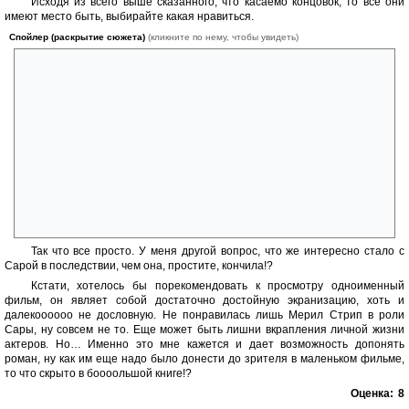
Исходя из всего выше сказанного, что касаемо концовок, то все они
имеют место быть, выбирайте какая нравиться.
Спойлер (раскрытие сюжета)
(кликните по нему, чтобы увидеть)
Сам автор говорит «победа достается той стороне, за которую
болеет автор…я болею за обе команды сразу», он не настаивает ни
на одной концовке, как единственно верной. По поводу первой лишь
отшучивается, все слишком легко мол, так не бывает. Он легким
жестом переводит стрелки часов назад, откручивает вторую концовку
и выдает третью, последнюю. Где «какое то ландо, которое, пока он
(Чарльз) шел к парапету, уже свернуло в сторону и исчезло из виду»,
т.е. автор попрощался по-английски и удалился в другой роман. Где
наш герой «обрел наконец частицу веры в себя, обнаружил в себе
что то истинно неповторимое, на чем можно строить» и у него
забрезжило на горизонте, то самое счастье, которое дается в конце
гордой и извилистой дороги трезвого ума.
Так что все просто. У меня другой вопрос, что же интересно стало с
Сарой в последствии, чем она, простите, кончила!?
Кстати, хотелось бы порекомендовать к просмотру одноименный
фильм, он являет собой достаточно достойную экранизацию, хоть и
далекоооооо не дословную. Не понравилась лишь Мерил Стрип в роли
Сары, ну совсем не то. Еще может быть лишни вкрапления личной жизни
актеров. Но… Именно это мне кажется и дает возможность допонять
роман, ну как им еще надо было донести до зрителя в маленьком фильме,
то что скрыто в боооольшой книге!?
Оценка:
8