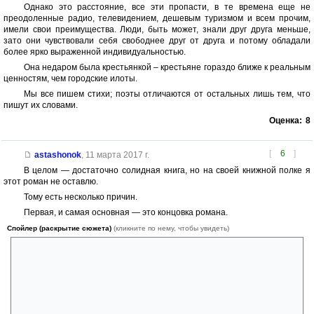
Однако это расстояние, все эти пропасти, в те времена еще не
преодоленные радио, телевидением, дешевым туризмом и всем прочим,
имели свои преимущества. Люди, быть может, знали друг друга меньше,
зато они чувствовали себя свободнее друг от друга и потому обладали
более ярко выраженной индивидуальностью.
Она недаром была крестьянкой – крестьяне гораздо ближе к реальным
ценностям, чем городские илоты.
Мы все пишем стихи; поэты отличаются от остальных лишь тем, что
пишут их словами.
Оценка:
8
[
6
]
astashonok
,
11 марта 2017 г.
В целом — достаточно солидная книга, но на своей книжной полке я
этот роман не оставлю.
Тому есть несколько причин.
Первая, и самая основная — это концовка романа.
Спойлер (раскрытие сюжета)
(кликните по нему, чтобы увидеть)
Вернее, ее альтернативные версии. А их, к слову, аж 3 штуки. Не
многовато ли для одного не слишком длинного романа?
При этом версия финала №1 может показаться немного скучной,
а версия №3 — слишком уж заумной. Вообще говоря, именно
последняя версия финала и испортила мое впечатление от книги.
Словно ты потихоньку разворачиваешь красивую обертку, но в