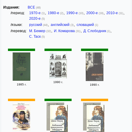
Издания:
ВСЕ
(48)
/период:
1970-е
,
1980-е
,
1990-е
,
2000-е
,
2010-е
,
(1)
(2)
(10)
(19)
(11)
2020-е
(5)
/языки:
русский
,
английский
,
словацкий
(44)
(3)
(1)
/перевод:
М. Беккер
,
И. Комарова
,
Д. Слободник
,
(32)
(31)
(1)
С. Таск
(5)
1990 г.
1985 г.
1990 г.