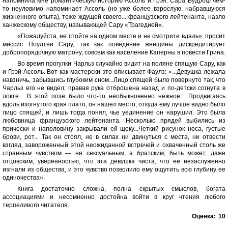
напомнила мне романтическую историю Ассоль и Грэя. Сара Вудроф чем-
то неуловимо напоминает Ассоль (но уже более взрослую, набравшуюся
жизненного опыта), тоже ждущей своего... французского лейтенанта, назло
ханжескому обществу, называющей Сару «Трагедией».
«Пожалуйста, не стойте на одном месте и не смотрите вдаль», просит
миссис Поултни Сару, так как поведение женщины дискредитирует
добропорядочную матрону, совсем как население Каперны в повести Грина.
Во время прогулки Чарльз случайно видит на поляне спящую Сару, как
и Грэй Ассоль. Вот как мастерски это описывает Фаулз: «...Девушка лежала
навзничь, забывшись глубоким сном...Лицо спящей было повернуто так, что
Чарльз его не видел; правая рука отброшена назад и по-детски согнута в
локте... В этой позе было что-то необыкновенно нежное... Продвигаясь
вдоль изогнутого края плато, он нашел место, откуда ему лучше видно было
лицо спящей, и лишь тогда понял, чье уединение он нарушил. Это была
любовница французского лейтенанта. Несколько прядей выбились из
прически и наполовину закрывали ей щеку...Четкий рисунок носа, густые
брови, рот... Так он стоял, не в силах ни двинуться с места, ни отвести
взгляд, завороженный этой неожиданной встречей и охваченный столь же
странным чувством — не сексуальным, а братским, быть может, даже
отцовским, уверенностью, что эта девушка чиста, что ее незаслуженно
изгнали из общества, и это чувство позволило ему ощутить всю глубину ее
одиночества».
Книга достаточно сложна, полна скрытых смыслов, богата
ассоциациями и несомненно достойна войти в круг чтения любого
терпеливого читателя.
Оценка:
10