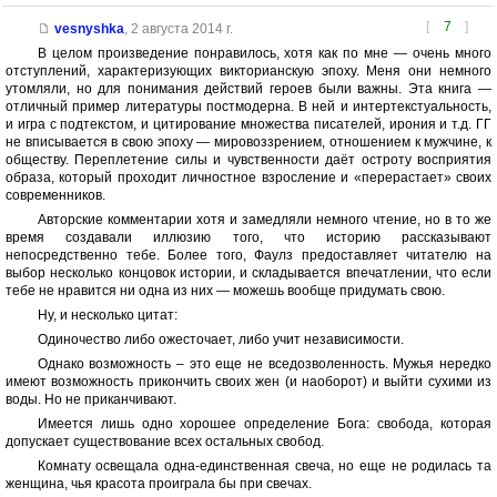
[
7
]
vesnyshka
,
2 августа 2014 г.
В целом произведение понравилось, хотя как по мне — очень много
отступлений, характеризующих викторианскую эпоху. Меня они немного
утомляли, но для понимания действий героев были важны. Эта книга —
отличный пример литературы постмодерна. В ней и интертекстуальность,
и игра с подтекстом, и цитирование множества писателей, ирония и т.д. ГГ
не вписывается в свою эпоху — мировоззрением, отношением к мужчине, к
обществу. Переплетение силы и чувственности даёт остроту восприятия
образа, который проходит личностное взросление и «перерастает» своих
современников.
Авторские комментарии хотя и замедляли немного чтение, но в то же
время создавали иллюзию того, что историю рассказывают
непосредственно тебе. Более того, Фаулз предоставляет читателю на
выбор несколько концовок истории, и складывается впечатлении, что если
тебе не нравится ни одна из них — можешь вообще придумать свою.
Ну, и несколько цитат:
Одиночество либо ожесточает, либо учит независимости.
Однако возможность – это еще не вседозволенность. Мужья нередко
имеют возможность прикончить своих жен (и наоборот) и выйти сухими из
воды. Но не приканчивают.
Имеется лишь одно хорошее определение Бога: свобода, которая
допускает существование всех остальных свобод.
Комнату освещала одна-единственная свеча, но еще не родилась та
женщина, чья красота проиграла бы при свечах.