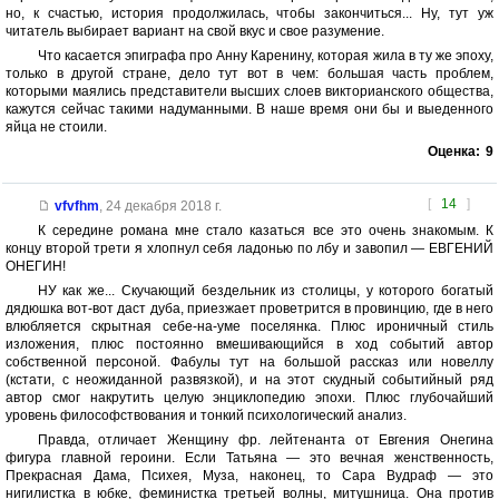
но, к счастью, история продолжилась, чтобы закончиться... Ну, тут уж
читатель выбирает вариант на свой вкус и свое разумение.
Что касается эпиграфа про Анну Каренину, которая жила в ту же эпоху,
только в другой стране, дело тут вот в чем: большая часть проблем,
которыми маялись представители высших слоев викторианского общества,
кажутся сейчас такими надуманными. В наше время они бы и выеденного
яйца не стоили.
Оценка:
9
[
14
]
vfvfhm
,
24 декабря 2018 г.
К середине романа мне стало казаться все это очень знакомым. К
концу второй трети я хлопнул себя ладонью по лбу и завопил — ЕВГЕНИЙ
ОНЕГИН!
НУ как же... Скучающий бездельник из столицы, у которого богатый
дядюшка вот-вот даст дуба, приезжает проветрится в провинцию, где в него
влюбляется скрытная себе-на-уме поселянка. Плюс ироничный стиль
изложения, плюс постоянно вмешивающийся в ход событий автор
собственной персоной. Фабулы тут на большой рассказ или новеллу
(кстати, с неожиданной развязкой), и на этот скудный событийный ряд
автор смог накрутить целую энциклопедию эпохи. Плюс глубочайший
уровень философствования и тонкий психологический анализ.
Правда, отличает Женщину фр. лейтенанта от Евгения Онегина
фигура главной героини. Если Татьяна — это вечная женственность,
Прекрасная Дама, Психея, Муза, наконец, то Сара Вудраф — это
нигилистка в юбке, феминистка третьей волны, митушница. Она против