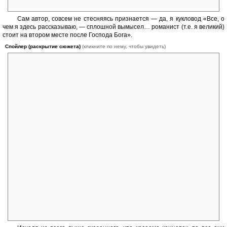
нарушила все правила игры», нет, ей принцы не нужны.
Сам автор, совсем не стесняясь признается — да, я кукловод «Все, о
чем я здесь рассказываю, — сплошной вымысел… романист (т.е. я великий)
стоит на втором месте после Господа Бога».
Спойлер (раскрытие сюжета)
(кликните по нему, чтобы увидеть)
Он вводит себя ужасного в роман в виде человека в поезде.
Дорожный попутчик, человек с бородой проповедника с взглядом,
который «присущ только людям одной определенной профессии…с
таким выражением лица должен изображаться всемогущий и
вездесущий Бог…мир принадлежит ему — и он вправе использовать
его по своему усмотрению». Исключительно из этих вот соображений
автор решает поиздеваться над мозгом читателя аж тремя
вероятными концовками. Первая счастливо-голливудская, вторая
тоже с хэппи-эндом, но через страдания и слезы и третья, где все
плохо, ну казалось бы.
Обожаю. Обожаю манеру «общения» Фаулза с героями и
читателями. Нет хороших, нет плохих, есть просто люди, которые
живут своей жизнью и то, что они делают, они и должны делать, в
этом все они. Но… У каждого (и у героев и у нас с вами) есть свобода
выбора, по какому же пойти пути… По дорожке низменных
побуждений, страха, глупости, там где попроще или по гордой
извилистой дороге ума, достоинства, совести и в итоге «стать лучше,
щедрее, милосерднее», что и принесет нам всем счастье! Нет, на
самом деле.