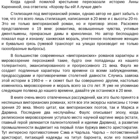
Когда одной пожилой крестьянке пересказали историю Анны
Карениной, она ответила: «Корову бы ей! А лучше две!»
Стилизация под викторианский роман, однако автор не дает забыть о
том, что это всего лишь стилизация, написанная в 20 веке и с высоты 20-го.
Это не только викторианский роман, но и приговор эпохе. Расхожее
представление о 19 веке: романтика, возвышенные чувства, учтивые
джентльмены, прекрасные дамы в кринолинах. Но автор беспощадно
показал еще и изнанку: ханжеская мораль, угнетенное положение женщин
и буквально грязь (гужевой транспорт на улицах производит не только
газообразные выбросы).
В большинстве современных «викторианских» романов характеры и
мировоззрение персонажей такие, будто они попаданцы из нашего
толерантного, эмансипированного и прогрессивного 21 века. Фаулз же
создает подлинные характеры того времени со всеми заблуждениями,
предрассудками и противоречиями столетней давности. Случись завязка
этой истории в 1960-е – и сюжет был бы совершенно другим, настолько
изменилось мировоззрение и мораль всего за сто лет. Я уже не упоминаю
следующие полвека до нашего времени, давайте уж останемся в 20 веке.
В книге очень много отвлеченных рассуждений, как это было принято в
неспешных викторианских романах, хотя все эти экскурсы написаны с точки
зрения 20 века. Много цитат, как викторианских поэтов, так и Маркса и
Дарвина. Последние два неслучайны: Фаулс описывает эпоху, когда
религиозное мировоззрение уступало место научной картине мира (кстати,
главный герой увлекается палеонтологией и идеями Дарвина), а развитие
промышленности выдвигает на первый план буржуа вместо аристократии.
Тут интересно противостояние Сэма и Чарльза. Чарльз – потомственный
аристократ, питающий надежды на титул баронета, если его пожилой