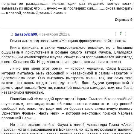
попытка ее разгадать....... нельзя, один раз неудачно метнув кости,
выбывать из игры; что ...... нужно — из последних сил............. снова выходить
— в слепой, соленый, темный океан.»
Оценка:
9
[
7
]
tarasovich09
,
4 сентября 2022 г.
Роман читал под названием «Женщина французского лейтенанта».
Книга написана в стиле «викторианского романа», но с большим
ощущаемым присутствием в романе самого автора Фаулза. Благодаря
постоянным комментариям Фаулза, сюжет книги воспринимается как взгляд
з века ХХ на век ХІХ. И сделано это очень умно, тактично и интересно.
Лично для меня этот роман — история женщины, Сары Вудраф,
которая пыталась быть свободной и независимой в самом «зажатом и
церемонном» веке. Она пыталась выстроить жизнь так, как сама того
захочет, пыталась создать легенду о себе. Даже будучи гувернанткой в
доме старой миссис Поултни, известной немалым самодурством, она была
независимой личностью.
Полюбивший её молодой аристократ Чарльз Смитсон был поражён её
неуловимым, нестандартным обликом, независимостью и внутренней
свободой настолько, что ради неё он бросает свою симпатичную невесту
Эрнестину Фримен. Часть книги – история неистовых поисков Чарльза
пропавшей Сары...
Не знаю, знаком ли был Фаулз с книгой Александра Грина «Алые
паруса» (кстати, выходившей и в Британии), но часть его романа отдалённо