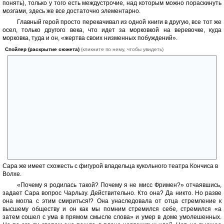
понять), только у того есть междустрочие, над которым можно пораскинуть
мозгами, здесь же все достаточно элементарно.
Главный герой просто перекачивал из одной книги в другую, все тот же
осел, только другого века, что идет за морковкой на веревочке, куда
морковка, туда и он, «жертва своих низменных побуждений».
Спойлер (раскрытие сюжета)
(кликните по нему, чтобы увидеть)
Он без особых трепыханий клюет на «роковую» женщину, ибо в те
времена считалось, что «женщине пристала скромность,
застенчивость и покорность» и это так было скучно, а тут на тебе —
умная, интересная в общении грешница. Невесту он свою не любит,
считает наивной и недалекой женщиной, из которой можно вылепить
что угодно. Девочку действительно жалко. И понеслась. Наша
«роковая» женщина, как паук плетет свои прозрачные, но гибельные
сети, а любопытные мошки, вроде Чарльза туда с радостью
попадают «он прощал ей потерю невинности, и ему мерещился
глухой сумрак, в котором он мог бы насладиться ею сам», а потом,
уже пытаясь выбраться, лишь утопают, все глубже и глубже и в итоге
просто не имеют ни малейшего шанса на прежнюю жизнь.
Сара же имеет схожесть с фигурой владельца кукольного театра Кончиса в
Волхе.
«Почему я родилась такой? Почему я не мисс Фримен?» отчаявшись,
задает Сара вопрос Чарльзу. Действительно. Кто она? Да никто. Но разве
она могла с этим смириться!? Она унаследовала от отца стремление к
высшему обществу и он как мы помним стремился себе, стремился «а
затем сошел с ума в прямом смысле слова» и умер в доме умолешенных.