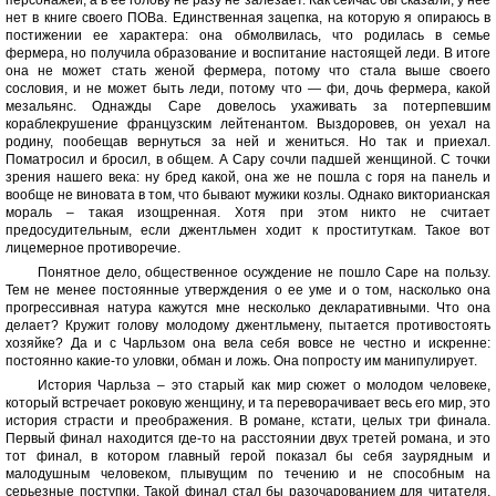
персонажей, а в ее голову не разу не залезает. Как сейчас бы сказали, у нее
нет в книге своего ПОВа. Единственная зацепка, на которую я опираюсь в
постижении ее характера: она обмолвилась, что родилась в семье
фермера, но получила образование и воспитание настоящей леди. В итоге
она не может стать женой фермера, потому что стала выше своего
сословия, и не может быть леди, потому что — фи, дочь фермера, какой
мезальянс. Однажды Саре довелось ухаживать за потерпевшим
кораблекрушение французским лейтенантом. Выздоровев, он уехал на
родину, пообещав вернуться за ней и жениться. Но так и приехал.
Поматросил и бросил, в общем. А Сару сочли падшей женщиной. С точки
зрения нашего века: ну бред какой, она же не пошла с горя на панель и
вообще не виновата в том, что бывают мужики козлы. Однако викторианская
мораль – такая изощренная. Хотя при этом никто не считает
предосудительным, если джентльмен ходит к проституткам. Такое вот
лицемерное противоречие.
Понятное дело, общественное осуждение не пошло Саре на пользу.
Тем не менее постоянные утверждения о ее уме и о том, насколько она
прогрессивная натура кажутся мне несколько декларативными. Что она
делает? Кружит голову молодому джентльмену, пытается противостоять
хозяйке? Да и с Чарльзом она вела себя вовсе не честно и искренне:
постоянно какие-то уловки, обман и ложь. Она попросту им манипулирует.
История Чарльза – это старый как мир сюжет о молодом человеке,
который встречает роковую женщину, и та переворачивает весь его мир, это
история страсти и преображения. В романе, кстати, целых три финала.
Первый финал находится где-то на расстоянии двух третей романа, и это
тот финал, в котором главный герой показал бы себя заурядным и
малодушным человеком, плывущим по течению и не способным на
серьезные поступки. Такой финал стал бы разочарованием для читателя,