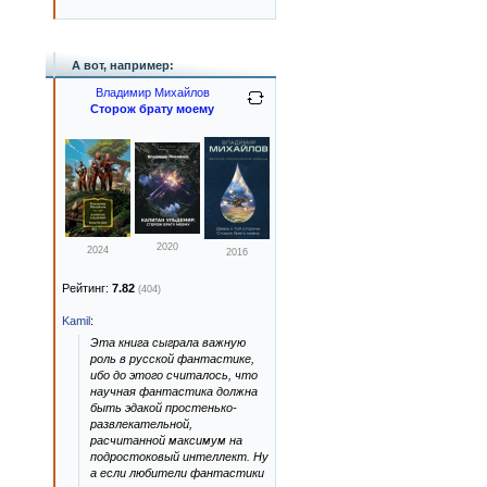
А вот, например:
Владимир Михайлов
Сторож брату моему
2020
2024
2016
Рейтинг:
7.82
(404)
Kamil
:
Эта книга сыграла важную
роль в русской фантастике,
ибо до этого считалось, что
научная фантастика должна
быть эдакой простенько-
развлекательной,
расчитанной максимум на
подростоковый интеллект. Ну
а если любители фантастики