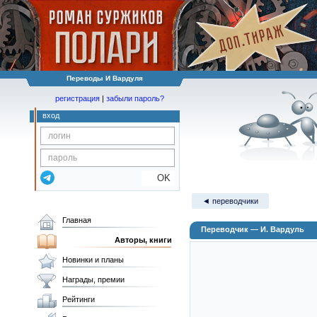
Переводы И Вардуля
регистрация
|
забыли пароль?
вход
OK
◄ переводчики
Главная
Переводчик — И. Вардуль
Авторы, книги
Новинки и планы
Награды, премии
Рейтинги