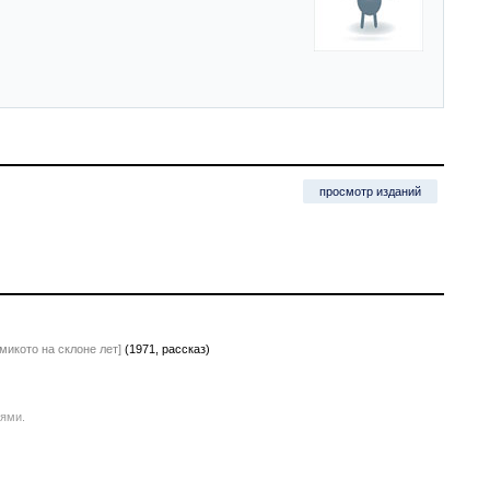
просмотр изданий
микото на склоне лет]
(1971, рассказ)
иями.