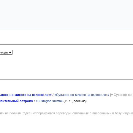
аноо-но микото на склоне лет»
/
«Сусаноо-но-микото на склоне лет»
[= Сусаноо-но-
ивительный остров»
/
«Fushigina shima»
(1971, рассказ)
ть не полным. Здесь отображаются переводы, связанные с внесёнными в базу издан