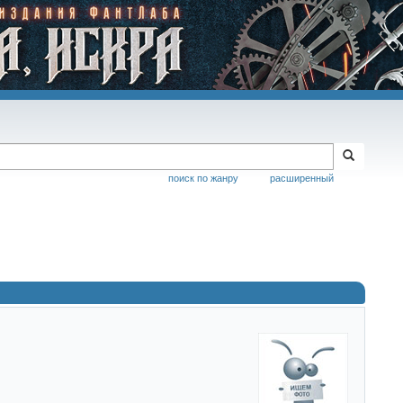
поиск по жанру
расширенный