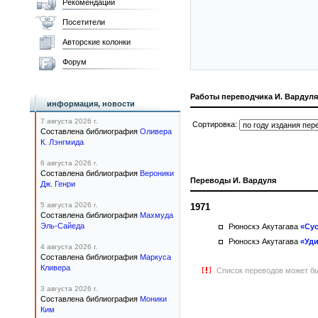
Рекомендации
Посетители
Авторские колонки
Форум
Работы переводчика И. Вардуля
информация, новости
7 августа 2026 г.
Сортировка:
Составлена библиография
Оливера
К. Лэнгмида
6 августа 2026 г.
Составлена библиография
Вероники
Переводы И. Вардуля
Дж. Генри
5 августа 2026 г.
1971
Составлена библиография
Махмуда
Эль-Сайеда
Рюноскэ Акутагава
«Сус
Рюноскэ Акутагава
«Уд
4 августа 2026 г.
Составлена библиография
Маркуса
Кливера
Список переводов может бы
3 августа 2026 г.
Составлена библиография
Моники
Ким