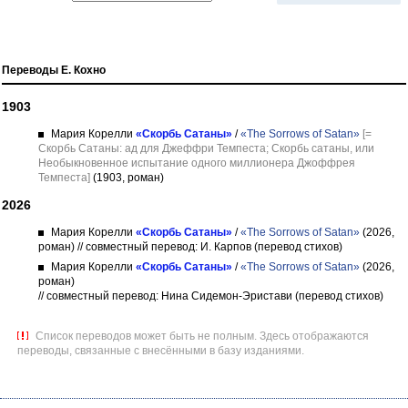
Переводы Е. Кохно
1903
Мария Корелли
«Скорбь Сатаны»
/
«The Sorrows of Satan»
[=
Скорбь Сатаны: ад для Джеффри Темпеста; Скорбь сатаны, или
Необыкновенное испытание одного миллионера Джоффрея
Темпеста]
(1903, роман)
2026
Мария Корелли
«Скорбь Сатаны»
/
«The Sorrows of Satan»
(2026,
роман)
// совместный перевод: И. Карпов (перевод стихов)
Мария Корелли
«Скорбь Сатаны»
/
«The Sorrows of Satan»
(2026,
роман)
// совместный перевод: Нина Сидемон-Эристави (перевод стихов)
Список переводов может быть не полным. Здесь отображаются
переводы, связанные с внесёнными в базу изданиями.