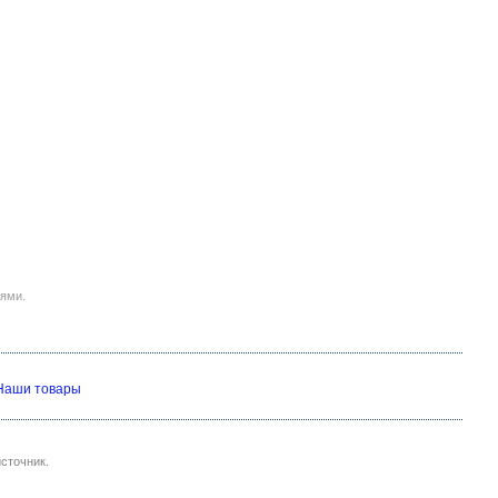
иями.
Наши товары
сточник.