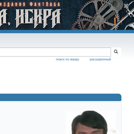
поиск по жанру
расширенный