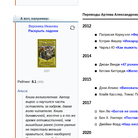
Переводы Артема Александров
А вот, например:
2012
Вероника Иванова
Раскрыть ладони
Патрисия Корнуэлл
«Фе
Кэтрин Фишер
«Инкарц
Чарльз Ю
«Как выжить
2014
Джоан Виндж
«47 рони
Кетлин Киттредж
«Желе
2007
2015
Рейтинг:
8.1
(486)
Дэни Аткинс
«Виновата
Альса
:
Клайв Касслер, Томас 
Книга великолепная. Автор
вырос и научился часть
2017
оставлять за кадром, давая
волю читателю. Книга
Кен Лю
«Богов не сков
динамичней, жестче и в то же
Бен Х. Уинтерс
«Постав
время оптимистичней, чем
Джейми Форд
«Наш нес
вышедшие ранее (хотя ранние
не перестали меньше
2020
нравиться, даже наоборот)