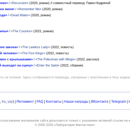
ение»
/
«Recursion»
(2020, роман)
// совместный перевод: Павел Кодряной
ни меня»
/
«Remember Me»
(2020, роман)
ода»
/
«Dead Water»
(2020, роман)
зены»
/
«The Cousins»
(2021, роман)
вне закона»
/
«The Lawless Lady»
(2022, повесть)
й человек»
/
«The Five Kings»
(2022, повесть)
мен с крылышками»
/
«The Policeman with Wings»
(2022, рассказ)
й выходит на сцену»
/
«Enter the Saint»
(2022, сборник)
ть не полным. Здесь отображаются переводы, связанные с внесёнными в базу издан
,
fra
,
укр
) |
Регламент
|
FAQ
|
Контакты
|
Наши награды
|
ВКонтакте
|
Telegram
|
спользование материалов сайта допускается только с указанием активной ссылки на и
© 2005-2026
«Лаборатория Фантастики»
.