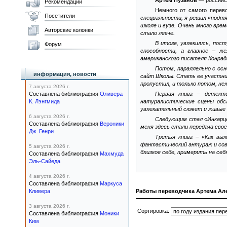
Артем Пузанов
— российск
Рекомендации
Немного от самого перев
Посетители
специальности, я решил «подтя
школе и вузе. Очень много вре
Авторские колонки
стало легче.
В итоге, увлекшись, пос
Форум
способности, а главное – же
американского писателя Конрад
Потом, параллельно с осн
информация, новости
сайт Школы. Стать ее участнико
пропустил, и только потом, неж
7 августа 2026 г.
Составлена библиография
Оливера
Первая книга – детект
К. Лэнгмида
натуралистические сцены обс
увлекательный сюжет и живые о
6 августа 2026 г.
Следующим стал «Инкарце
Составлена библиография
Вероники
меня здесь стали передача сво
Дж. Генри
Третья книга – «Как вы
фантастический антураж и сове
5 августа 2026 г.
близкое себе, примерить на себ
Составлена библиография
Махмуда
Эль-Сайеда
4 августа 2026 г.
Составлена библиография
Маркуса
Кливера
Работы переводчика Артема Ал
3 августа 2026 г.
Сортировка:
Составлена библиография
Моники
Ким