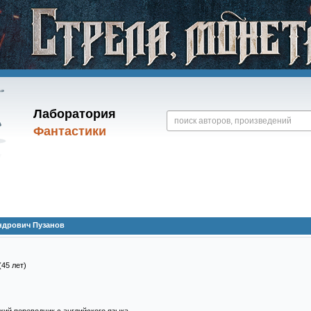
Лаборатория
Фантастики
ндрович Пузанов
(45 лет)