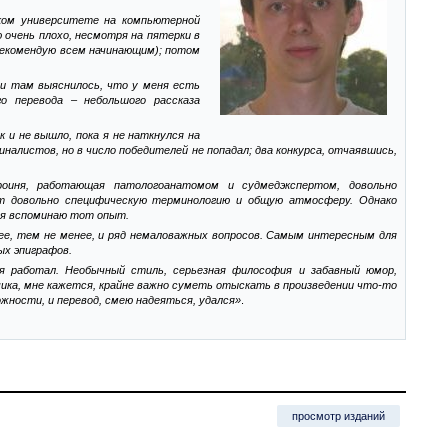
ком университете на компьютерной
 очень плохо, несмотря на пятерки в
 рекомендую всем начинающим); потом
 и там выяснилось, что у меня есть
о перевода – небольшого рассказа
 и не вышло, пока я не наткнулся на
налистов, но в число победителей не попадал; два конкурса, отчаявшись,
роиня, работающая патологоанатомом и судмедэкспертом, довольно
ет довольно специфическую терминологию и общую атмосферу. Однако
вия вспоминаю тот опыт.
е, тем не менее, и ряд немаловажных вопросов. Самым интересным для
ых эпиграфов.
я работал. Необычный стиль, серьезная философия и забавный юмор,
ика, мне кажется, крайне важно суметь отыскать в произведении что-то
ожности, и перевод, смею надеяться, удался»
.
просмотр изданий