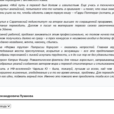
ий переводчик с английского языка.
одчика:
«Мой путь в перевод был долгим и извилистым. Еще учась в техничес
нуть» английский, попытался что-то читать в оригинале – и понял, что язык знаю
мени ушло на то, чтобы одолеть самую первую книгу – «Гарри Поттера» (кстати,
тупил в Саратовский пединститут на второе высшее по сокращенной программе,
лание переводить. Диплом я писал на материале первого своего законченног
а Эйкена.
овной работой, пробовал заниматься этим профессионально, но толком ничего так
м получилось далеко не сразу – в трех конкурсах я неизменно входил в десятку фи
данно-негаданно, мечта, наконец, сбылась.
ив «Ферма трупов» Патрисии Корнуэлл – оказалась непростой. Главная ге
ледования места преступления, вскрытия и эксгумации – все это предполага
бразы персонажей с лихвой искупали трудности, и я до сих пор не без удовольст
рон» Кэтрин Фишер. Романтическое фэнтези для «юных взрослых», затрагивающе
еобразных реалий созданного автором мира и перевод стихотворных и стилизованн
жить в НФ-вселенной» Чарльза Ю – была, пожалуй, лучшим из всего, над чем 
ршенно жизненные, злободневные и в то же время вечные, проблемы. Для переводч
я его идеи, поймать верный тон. Именно это помогло мне преодолеть тогда все сл
ександровича Пузанова