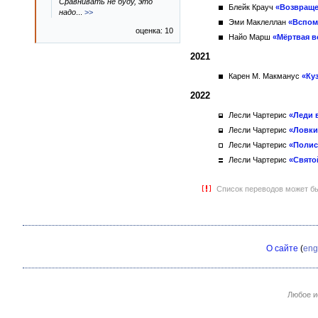
Сравнивать не буду, это
Блейк Крауч
«Возвращ
надо
...
>>
Эми Маклеллан
«Вспом
оценка: 10
Найо Марш
«Мёртвая в
2021
Карен М. Макманус
«Ку
2022
Лесли Чартерис
«Леди 
Лесли Чартерис
«Ловки
Лесли Чартерис
«Полис
Лесли Чартерис
«Свято
Список переводов может бы
О сайте
(
eng
Любое и