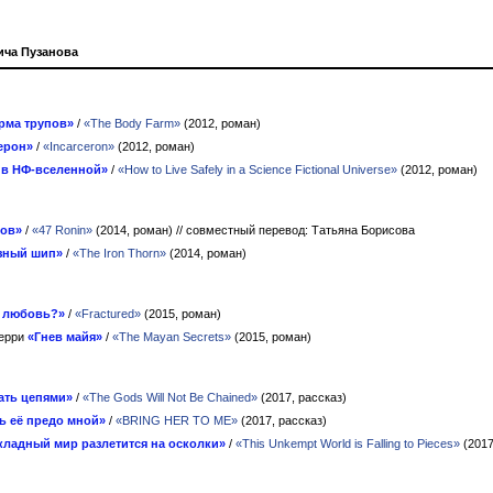
ича Пузанова
рма трупов»
/
«The Body Farm»
(2012, роман)
ерон»
/
«Incarceron»
(2012, роман)
 в НФ-вселенной»
/
«How to Live Safely in a Science Fictional Universe»
(2012, роман)
нов»
/
«47 Ronin»
(2014, роман)
// совместный перевод: Татьяна Борисова
зный шип»
/
«The Iron Thorn»
(2014, роман)
 любовь?»
/
«Fractured»
(2015, роман)
Перри
«Гнев майя»
/
«The Mayan Secrets»
(2015, роман)
ать цепями»
/
«The Gods Will Not Be Chained»
(2017, рассказ)
ь её предо мной»
/
«BRING HER TO ME»
(2017, рассказ)
кладный мир разлетится на осколки»
/
«This Unkempt World is Falling to Pieces»
(2017