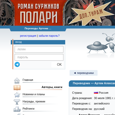
Переводы Артема ...
регистрация
|
забыли пароль?
вход
OK
◄ переводчики
Главная
Переводчик — Артем Алекса
Авторы, книги
Страна:
Россия
Новинки и планы
Дата рождения:
30 июля 1981 г. 
Награды, премии
Переводчик c:
английского
Рейтинги
Переводчик на:
русский