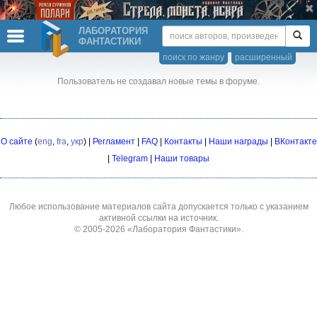
ЛАБОРАТОРИЯ
ФАНТАСТИКИ
поиск по жанру
расширенный
Пользователь не создавал новые темы в форуме.
О сайте
(
eng
,
fra
,
укр
) |
Регламент
|
FAQ
|
Контакты
|
Наши награды
|
ВКонтакте
|
Telegram
|
Наши товары
Любое использование материалов сайта допускается только с указанием
активной ссылки на источник.
© 2005-2026
«Лаборатория Фантастики»
.