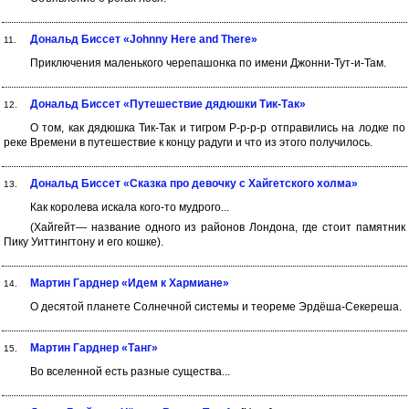
Дональд Биссет «Johnny Here and There»
11.
Приключения маленького черепашонка по имени Джонни-Тут-и-Там.
Дональд Биссет «Путешествие дядюшки Тик-Так»
12.
О том, как дядюшка Тик-Так и тигром Р-р-р-р отправились на лодке по
реке Времени в путешествие к концу радуги и что из этого получилось.
Дональд Биссет «Сказка про девочку с Хайгетского холма»
13.
Как королева искала кого-то мудрого...
(Хайгейт— название одного из районов Лондона, где стоит памятник
Пику Уиттингтону и его кошке).
Мартин Гарднер «Идем к Хармиане»
14.
О десятой планете Солнечной системы и теореме Эрдёша-Секереша.
Мартин Гарднер «Танг»
15.
Во вселенной есть разные существа...