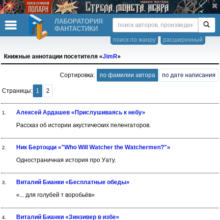
ЛАБОРАТОРИЯ
ФАНТАСТИКИ
поиск по жанру
расширенный
Книжные аннотации посетителя «
JimR
»
Сортировка:
по фамилии автора
по дате написания
Страницы:
1
2
Алексей Ардашев «Прислушиваясь к небу»
1.
Рассказ об истории акустических пеленгаторов.
Ник Бертоцци «"Who Will Watcher the Watchermen?"»
2.
Одностраничная история про Уату.
Виталий Бианки «Бесплатные обеды»
3.
«... для голубей т воробьёв»
Виталий Бианки «Зинзивер в избе»
4.