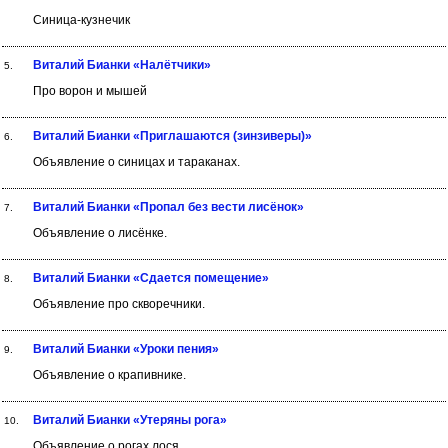
Синица-кузнечик
Виталий Бианки «Налётчики»
5.
Про ворон и мышей
Виталий Бианки «Приглашаются (зинзиверы)»
6.
Объявление о синицах и тараканах.
Виталий Бианки «Пропал без вести лисёнок»
7.
Объявление о лисёнке.
Виталий Бианки «Сдается помещение»
8.
Объявление про скворечники.
Виталий Бианки «Уроки пения»
9.
Объявление о крапивнике.
Виталий Бианки «Утеряны рога»
10.
Объявление о рогах лося.