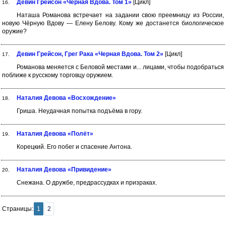
Девин Грейсон «Чёрная Вдова. Том 1»
[Цикл]
16.
Наташа Романова встречает на задании свою преемницу из России,
новую Чёрную Вдову — Елену Белову. Кому же достанется биологическое
оружие?
Девин Грейсон, Грег Рака «Черная Вдова. Том 2»
[Цикл]
17.
Романова меняется с Беловой местами и... лицами, чтобы подобраться
поближе к русскому торговцу оружием.
Наталия Девова «Восхождение»
18.
Гриша. Неудачная попытка подъёма в гору.
Наталия Девова «Полёт»
19.
Корецкий. Его побег и спасение Антона.
Наталия Девова «Привидение»
20.
Снежана. О дружбе, предрассудках и призраках.
Страницы:
1
2