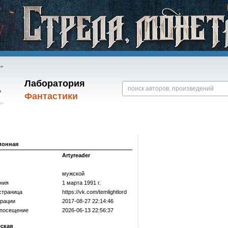
Лаборатория
Фантастики
ионная
Artyreader
мужской
ния
1 марта 1991 г.
страница
https://­vk.com/­temlightlord
трации
2017-08-27 22:14:46
 посещение
2026-06-13 22:56:37
еская