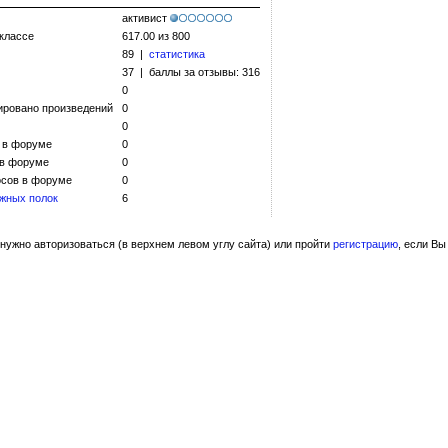
активист
 классе
617.00 из 800
89 |
статистика
37 | баллы за отзывы: 316
0
ировано произведений
0
0
 в форуме
0
 в форуме
0
сов в форуме
0
жных полок
6
нужно авторизоваться (в верхнем левом углу сайта) или пройти
регистрацию
, если Вы