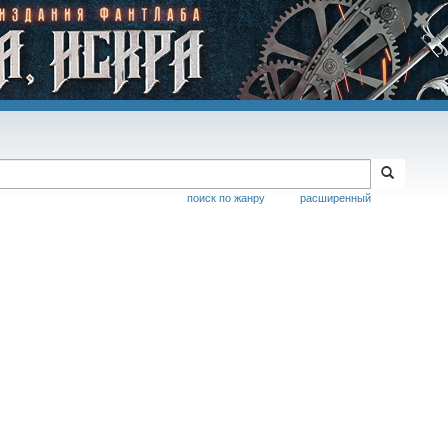
поиск по жанру
расширенный