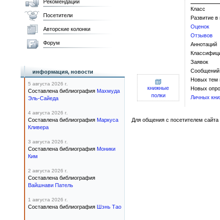
Рекомендации
Класс
Посетители
Развитие в
Оценок
Авторские колонки
Отзывов
Форум
Аннотаций
Классифиц
Заявок
Сообщений
информация, новости
Новых тем
5 августа 2026 г.
книжные
Новых опро
Составлена библиография
Махмуда
полки
Личных кни
Эль-Сайеда
4 августа 2026 г.
Составлена библиография
Маркуса
Для общения с посетителем сайта 
Кливера
3 августа 2026 г.
Составлена библиография
Моники
Ким
2 августа 2026 г.
Составлена библиография
Вайшнави Патель
1 августа 2026 г.
Составлена библиография
Шэнь Тао