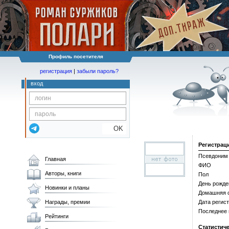
Профиль посетителя
регистрация
|
забыли пароль?
вход
OK
Регистрац
Псевдоним
Главная
ФИО
Авторы, книги
Пол
День рожде
Новинки и планы
Домашняя 
Награды, премии
Дата регис
Последнее
Рейтинги
Статистич