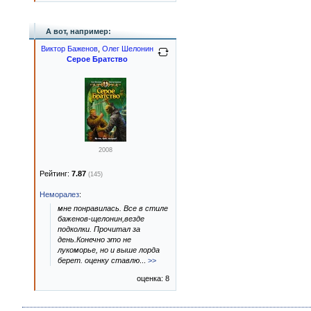
А вот, например:
Виктор Баженов
,
Олег Шелонин
Серое Братство
2008
Рейтинг:
7.87
(145)
Неморалез
:
мне понравилась. Все в стиле
баженов-щелонин,везде
подколки. Прочитал за
день.Конечно это не
лукоморье, но и выше лорда
берет. оценку ставлю
...
>>
оценка: 8