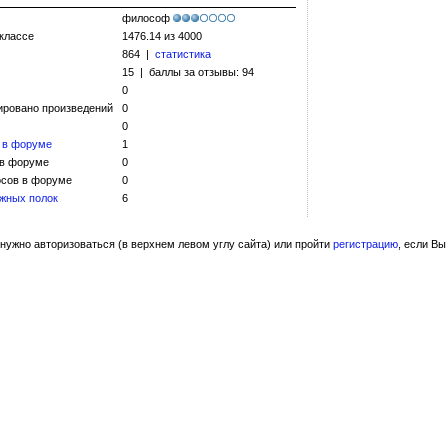
философ
 классе
1476.14 из 4000
864 |
статистика
15 | баллы за отзывы: 94
0
ировано произведений
0
0
 в форуме
1
 в форуме
0
сов в форуме
0
жных полок
6
нужно авторизоваться (в верхнем левом углу сайта) или пройти
регистрацию
, если Вы