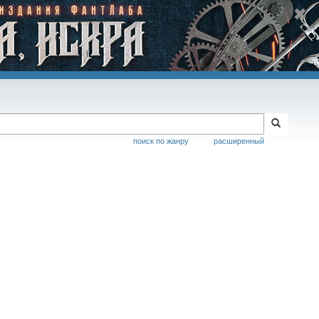
поиск по жанру
расширенный