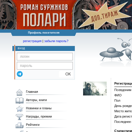
Профиль посетителя
регистрация
|
забыли пароль?
вход
OK
Регистрац
Псевдоним
Главная
ФИО
Авторы, книги
Пол
День рожде
Новинки и планы
Место жите
Награды, премии
Дата регис
Последнее
Рейтинги
Статистич