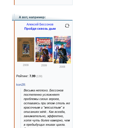
А вот, например:
Алексей Бессонов
Пройдя сквозь дым
2009
2009
2008
Рейтинг:
7.99
(139)
kon28
:
Весьма неплохо. Бессонов
постепенно усложняет
проблемы своих героев,
оставаясь при этом столь же
красочным и "мясистым" в
описаниях:wink:. Как всегда,
занимательно, эффектно,
хотя чуть более камерно, чем
в предыдущих книгах цикла.