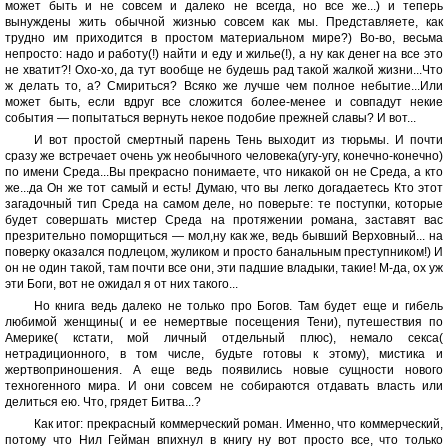
может быть и не совсем и далеко не всегда, но все же...) и теперь
вынуждены жить обычной жизнью совсем как мы. Представляете, как
трудно им приходится в простом материальном мире?) Во-во, весьма
непросто: надо и работу(!) найти и еду и жилье(!), а ну как денег на все это
не хватит?! Охо-хо, да тут вообще не будешь рад такой жалкой жизни...Что
ж делать то, а? Смириться? Всяко же лучше чем полное небытие...Или
может быть, если вдруг все сложится более-менее и совпадут некие
события — попытаться вернуть некое подобие прежней славы? И вот...
И вот простой смертный парень Тень выходит из тюрьмы. И почти
сразу же встречает очень уж необычного человека(угу-угу, конечно-конечно)
по имени Среда...Вы прекрасно понимаете, что никакой он не Среда, а кто
же...да Он же тот самый и есть! Думаю, что вы легко догадаетесь Кто этот
загадочный тип Среда на самом деле, но поверьте: те поступки, которые
будет совершать мистер Среда на протяжении романа, заставят вас
презрительно поморщиться — мол,ну как же, ведь бывший Верховный... на
поверку оказался подлецом, жуликом и просто банальным преступником!) И
он не один такой, там почти все они, эти падшие владыки, такие! М-да, ох уж
эти Боги, вот не ожидал я от них такого...
Но книга ведь далеко не только про Богов. Там будет еще и гибель
любимой женщины( и ее немертвые посещения Тени), путешествия по
Америке( кстати, мой личный отдельный плюс), немало секса(
нетрадиционного, в том числе, будьте готовы к этому), мистика и
жертвоприношения. А еще ведь появились новые сущности нового
техногенного мира. И они совсем не собираются отдавать власть или
делиться ею. Что, грядет Битва...?
Как итог: прекрасный коммерческий роман. Именно, что коммерческий,
потому что Нил Гейман впихнул в книгу ну вот просто все, что только