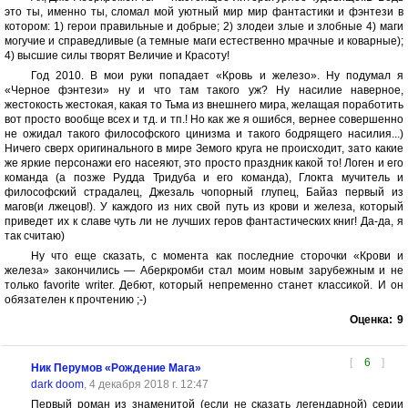
это ты, именно ты, сломал мой уютный мир мир фантастики и фэнтези в
котором: 1) герои правильные и добрые; 2) злодеи злые и злобные 4) маги
могучие и справедливые (а темные маги естественно мрачные и коварные);
4) высшие силы творят Величие и Красоту!
Год 2010. В мои руки попадает «Кровь и железо». Ну подумал я
«Черное фэнтези» ну и что там такого уж? Ну насилие наверное,
жестокость жестокая, какая то Тьма из внешнего мира, желащая поработить
вот просто вообще всех и тд. и тп.! Но как же я ошибся, вернее совершенно
не ожидал такого философского цинизма и такого бодрящего насилия...)
Ничего сверх оригинального в мире Земого круга не происходит, зато какие
же яркие персонажи его насеяют, это просто праздник какой то! Логен и его
команда (а позже Рудда Тридуба и его команда), Глокта мучитель и
философский страдалец, Джезаль чопорный глупец, Байаз первый из
магов(и лжецов!). У каждого из них свой путь из крови и железа, который
приведет их к славе чуть ли не лучших геров фантастических книг! Да-да, я
так считаю)
Ну что еще сказать, с момента как последние сторочки «Крови и
железа» закончились — Аберкромби стал моим новым зарубежным и не
только favorite writer. Дебют, который непременно станет классикой. И он
обязателен к прочтению ;-)
Оценка:
9
[
6
]
Ник Перумов «Рождение Мага»
dark doom
, 4 декабря 2018 г. 12:47
Первый роман из знаменитой (если не сказать легендарной) серии