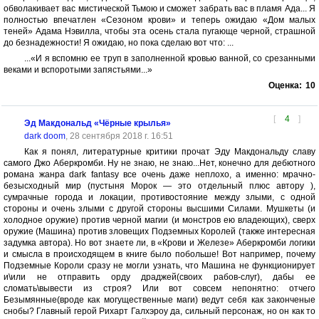
обволакивает вас мистической Тьмою и сможет забрать вас в пламя Ада... Я
полностью впечатлен «Сезоном крови» и теперь ожидаю «Дом малых
теней» Адама Нэвилла, чтобы эта осень стала пугающе черной, страшной
до безнадежности! Я ожидаю, но пока сделаю вот что: ...
...«И я вспомню ее труп в заполненной кровью ванной, со срезанными
веками и вспоротыми запястьями...»
Оценка:
10
[
4
]
Эд Макдональд «Чёрные крылья»
dark doom
, 28 сентября 2018 г. 16:51
Как я понял, литературные критики прочат Эду Макдональду славу
самого Джо Аберкромби. Ну не знаю, не знаю...Нет, конечно для дебютного
романа жанра dark fantasy все очень даже неплохо, а именно: мрачно-
безысходный мир (пустыня Морок — это отдельный плюс автору ),
сумрачные города и локации, противостояние между злыми, с одной
стороны и очень злыми с другой стороны высшими Силами. Мушкеты (и
холодное оружие) против черной магии (и монстров ею владеющих), сверх
оружие (Машина) против зловещих Подземных Королей (также интересная
задумка автора). Но вот знаете ли, в «Крови и Железе» Аберкромби логики
и смысла в происходящем в книге было побольше! Вот например, почему
Подземные Короли сразу не могли узнать, что Машина не функционирует
и\или не отправить орду драджей(своих рабов-слуг), дабы ее
сломать\вывести из строя? Или вот совсем непонятно: отчего
Безымянные(вроде как могущественные маги) ведут себя как законченые
снобы? Главный герой Рихарт Галхэроу да, сильный персонаж, но он как то