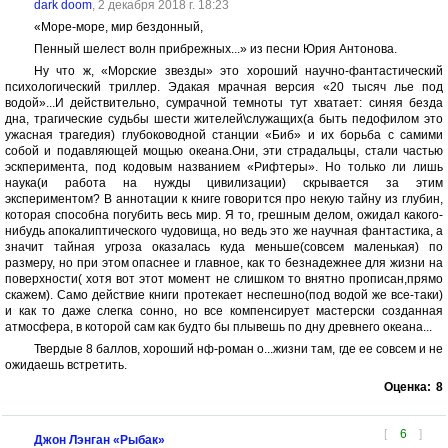
dark doom
, 2 декабря 2018 г. 18:23
«Море-море, мир бездонный,
Пенный шелест волн прибрежных...» из песни Юрия Антонова.
Ну что ж, «Морские звезды» это хороший научно-фантастический
психологический триллер. Эдакая мрачная версия «20 тысяч лье под
водой»...И действительно, сумрачной темноты тут хватает: синяя безда
дна, трагические судьбы шести жителей\служащих(а быть педофилом это
ужасная трагедия) глубоководной станции «Биб» и их борьба с самими
собой и подавляющей мощью океана.Они, эти страдальцы, стали частью
эскперимента, под кодовым названием «Рифтеры». Но только ли лишь
наука(и работа на нужды цивилизации) скрывается за этим
экспериментом? В аннотации к книге говорится про некую тайну из глубин,
которая способна погубить весь мир. Я то, грешным делом, ожидал какого-
нибудь апокалиптического чудовища, но ведь это же научная фантастика, а
значит тайная угроза оказалась куда меньше(совсем маленькая) по
размеру, но при этом опаснее и главное, как то безнадежнее для жизни на
поверхности( хотя вот этот момент не слишком то внятно прописан,прямо
скажем). Само действие книги протекает неспешно(под водой же все-таки)
и как то даже слегка сонно, но все компенсирует мастерски созданная
атмосфера, в которой сам как будто бы плывешь по дну древнего океана...
Твердые 8 баллов, хороший нф-роман о...жизни там, где ее совсем и не
ожидаешь встретить.
Оценка:
8
[
6
]
Джон Лэнган «Рыбак»