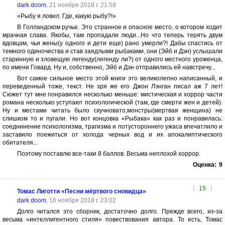
dark doom
, 21 ноября 2018 г. 21:59
«Рыбу я ловил. Где, какую рыбу?!»
В Голландском ручье. Это странное и опасное место, о котором ходит
мрачная слава. Якобы, там пропадали люди...Но что теперь терять двум
вдовцам, чьи жены(у одного и дети еще) рано умерли?! Дабы спастись от
темного одиночества и став заядлыми рыбаками, они (Эйб и Дэн) услышали
старинную и зловещую легенду(легенду ли?) от одного местного уроженца,
по имени Говард. Ну и, собственно, Эйб и Дэн отправились ей навстречу...
Вот самое сильное место этой книги это великолепно написанный, и
переведенный тоже, текст. Не зря же его Джон Лэнган писал аж 7 лет!
Сюжет тут мне понравился несколько меньше: мистическая и хоррор части
романа несколько уступают психологической (там, где смерти жен и детей).
Ну и местами читать было скучновато,монстры(мертвая женщина) не
слишком то и пугали. Но вот концовка «Рыбака» как раз и понравилась:
соеднинение психологизма, трагизма и потустороннего ужаса впечатлило и
заставило поежиться от холода черных вод и их апокалиптического
обитателя...
Поэтому поставлю все-таки 8 баллов. Весьма неплохой хоррор.
Оценка:
9
[
15
]
Томас Лиготти «Песни мёртвого сновидца»
dark doom
, 16 ноября 2018 г. 23:02
Долго читался это сборник, достаточно долго. Прежде всего, из-за
весьма «интеллигентного стиля» повествования автора. То есть, Томас