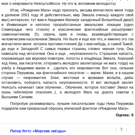
книг о некроманте Неясыть\Фессе. Ну что ж, вспомним молодость)
Итак, «Рождение Мага» надо признать, весьма впечатлило меня тогда
в далеком 2001 году. И действительно, мир Эвиала очень(у каждого свой
вкус) интересен: тут вам и Академия Магии(и загадочный Волшебный двор!)
и Инквизиция и неплохо проработанные эвиальские локации (одно
Семиградье чего стоило) и классические фэнтезийные расы(привет
самизнаетекому :D), сиречь орки и гномы, взаимодействующие с
человеческим населением Эвиала. Но было и еще кое что, и именно это так
впечатлило меня: интрига противостояния! Да с кем-нибудь, а самой Тьмой,
да еще и Западной! С самых первых страниц словно черная туча, Она
нависала над читателем. Она и еще ...неупокоенность. Страшная напасть,
поражающая как моровое поветрие, погосты и кладбища Эвиала. Хороший
ход Ника, как писателя, отправить молодого аколита(еще не мага тогда) на
учебу в Академию магии и ...сделать его некромантом. Вот она, сильная
сторона Перумова, как фэнтезийного писателя — магия. Магия, и в нашем
случае — некромантия. Злая, жестокая и кровавая волшба, дабы
остановить, побороть напасть неупокоенности. И вот молодой аколит
Неясыть начинает свое обучение... Обучение, которое поставит Эвиал на
грань гибели(или спасения...), а молодого Мага на дорогу схватки с
Высшими Силами.
Попробую резюмировать: лучшие писательские годы Ника Перумова
подарили нам прекрасный образец эпической фэнтези «Рождение Мага».
Оценка:
8
[
5
]
Питер Уоттс «Морские звёзды»