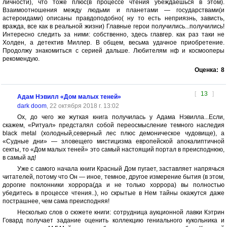
личности), что тоже плюс(в процессе чтения убеждаешься в этом).
Взаимоотношения между людьми и планетами — государствами(и
астероидами) описаны правдоподобно( ну то есть неприязнь, зависть,
вражда, все как в реальной жизни) Главные герои получились...получились!
Интересно следить за ними: собственно, здесь главгер. как раз таки не
Холден, а детектив Миллер. В общем, весьма удачное приобретение.
Продолжу знакомиться с серией дальше. Любителям нф и космооперы
рекомендую.
Оценка:
8
[
13
]
Адам Нэвилл «Дом малых теней»
dark doom
, 22 октября 2018 г. 13:02
Ох, до чего же жуткая книга получилась у Адама Нэвилла...Если,
скажем, «Ритуал» предсталял собой переосмысление темного наследия
black metal (холодный,северный лес плюс демоническое чудовище), а
«Судные дни» — зловещего мистицизма европейской апокалиптичной
секты, то «Дом малых теней» это самый настоящий портал в преисподнюю,
в самый ад!
Уже с самого начала книги Красный Дом пугает, заставляет напрячься
читателей, потому что Он — иное, темное, другое измерение бытия (в этом,
дорогие поклонники хоррора(да и не только хоррора) вы полностью
убедитесь в процессе чтения..), но скрытые в Нем тайны окажутся даже
пострашнее, чем сама преисподняя!
Несколько слов о сюжете книги: сотрудница аукционной лавки Кэтрин
Говард получает задание оценить коллекцию гениального кукольника и