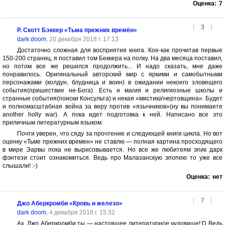
Оценка:
7
[
3
]
Р. Скотт Бэккер «Тьма прежних времён»
dark doom
, 20 декабря 2018 г. 17:13
Достаточно сложная для восприятия книга. Кое-как прочитав первые
150-200 страниц, я поставил том Беккера на полку. На два месяца поставил,
но потом все же решился продолжить... И надо сказать, мне даже
понравилось. Оригинальный авторский мир с яркими и самобытными
персонажами (колдун, блудница и воин) в ожидании некоего зловещего
события(пришествие не-Бога). Есть и магия и религиозные школы и
странные события(поиски Консульта) и некая «мистика\чертовщина». Будет
и полномасштабная война за веру против «язычников»(ну вы понимаете
another holly war). А пока идет подготовка к ней. Написано все это
приличным литературным языком.
Почти уверен, что сяду за прочтение и следующей книги цикла. Но вот
оценку «Тьме прежних времен» не ставлю — полная картина просходящего
в мире Эарвы пока не вырисовывается. Но все же любитеям эпик дарк
фэнтези стоит ознакомиться. Ведь про Малазанскую эпопею то уже все
слышали! :-)
Оценка:
нет
[
7
]
Джо Аберкромби «Кровь и железо»
dark doom
, 4 декабря 2018 г. 15:32
Ах, Джо Аберкромби ты — настоящее литературное чудовище!:D Ведь