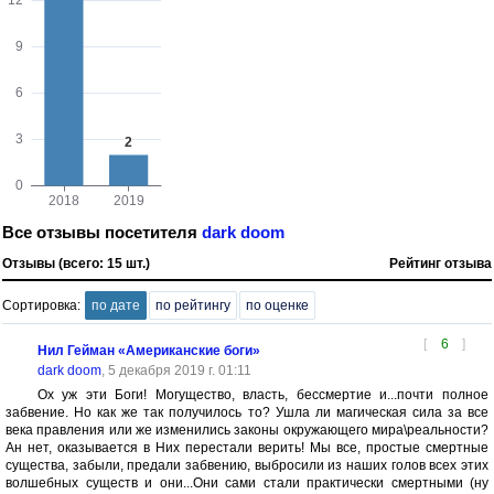
Все отзывы посетителя
dark doom
Отзывы (всего: 15 шт.)
Рейтинг отзыва
Сортировка:
по дате
по рейтингу
по оценке
[
6
]
Нил Гейман «Американские боги»
dark doom
, 5 декабря 2019 г. 01:11
Ох уж эти Боги! Могущество, власть, бессмертие и...почти полное
забвение. Но как же так получилось то? Ушла ли магическая сила за все
века правления или же изменились законы окружающего мира\реальности?
Ан нет, оказывается в Них перестали верить! Мы все, простые смертные
существа, забыли, предали забвению, выбросили из наших голов всех этих
волшебных существ и они...Они сами стали практически смертными (ну