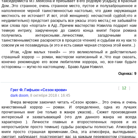
таксидермиста М.Г.Мейсона и прибывает в его родовую усадьбу, в Красный
Дом...Это странное, очень странное место, пустое и полузаброшенное и
наполненное черной таинственностью настолько, что даже окружающая
местность ее источает! И вот, этой женщине(с несчастной судбой,что и
неудивительно) предстоит раскрыть все ужасы этого места,( не забывайте
мои слова про «портал» в Ад)...Причем мастерство Нэвилла подарит нам
темную интригу, закрученную до самого конца книги! Герои романа
получились интересными...личностями, загадочными и
таинственными(тоже раскроются в процессе чтения) и судьбам их ну как то
совсем уж не позавидуешь (и это и есть самая черная сторона этой книги...)
Итак, «Дом малых теней» — это великолепный и действительно
страшный хоррор — роман, мастерски написанный и...Что еще сказать,
конечно рекомендую его всем любителям хоррора, но, все-таки будьте
осторожны — жутко по настоящему... Браво Адам Нэвилл.
Оценка:
9
[
12
]
Грег Ф. Гифьюн «Сезон крови»
dark doom
, 8 октября 2018 г. 16:45
Вчера вечером закончил читать «Сезон крови»... Это очень и очень
качественный хоррор — роман. И определенно, одна из лучших
прочитанных книг (не только в жанре ужасов)... Сюжет произведения
интересный и захватывающий (что для данного жанра не всегда
характерно ). Личности главных и второстепенных героев и их
непростые(или просто темные) судьбы раскрыты полностью. Атмосфера
книги просто страшная временами...Она, эта атмосфера, выглядывает,
смотрит, наблюдает, подстерегает вас за каждым переворотом страницы,