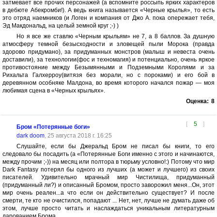
затмевает все прочих персонажей (а вспомните россыпь ярких характеров
в дебюте Абекромби!). А ведь книга называется «Черные крылья», то есть
это отряд наемников (и Логен и компания от Джо А. пока опережает тебя,
Эд Макдональд, на целый земной круг ;-) )
Но я все же ставлю «Черным крыльям» не 7, а 8 баллов. За душную
атмосферу темной безысходности и зловещей пыли Морока (правда
здорово придумано), за придуманных монстров (малыш и невеста очень
доставили), за технологии(фос и техномагия) и потенциально, очень яркое
противостояние между Безымянными и Подземными Королями и за
Рихальта Галхерроу(витязя без морали, но с пороками) и его бой в
деревянном особняке Малдона, во время которого начался пожар — моя
любимая сцена в «Черных крыльях».
Оценка:
8
[
5
]
Бром «Потерянные боги»
dark doom
, 25 августа 2018 г. 16:25
Слушайте, если бы Джеральд Бром не писал бы книги, то его
следовало бы посадить (а «Потерянные Боги именно с этого и начинаются,
между прочим ;-)) на месяц или полтора в тюрьму условно!:) Потому что мир
Dark Fantasy потерял бы одного из лучших (а может и лучшего) из своих
писателей. Удивительно мрачный мир Чистилища, придуманный
(придуманный ли?) и описанный Бромом, просто заворожил меня...Он, этот
мир очень реален...а что если он действительно существует? И после
смерти, те кто не очистился, попадают ... Нет, нет, лучше не думать даже об
этом, лучше просто читать и наслаждаться уникальным литературным
дарованием Брома.