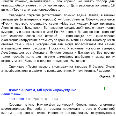
Лиготти конечно, интеллектуал и это хорошо, но читать хоррор для
«высоколобых» знаете ли ой как не просто! Да и рассказов аж целых 19
штук. ;-) Так, ну а теперь поподробнее...
Очередное открытие (естественно, помимо Адама Нэвила) в темной
литературе (и литературе хоррора) — Томас Лиготти. Сборник рассказов
«Песни мертвого сновидца», серия «Мастера ужаса»...Надо признать,
Лиготти знает Тьму, видит Ее наверное ежедневно(!) после наступления
сумерек, ну и рассказывает нам об Ее обитателях. Делает он это... стильно!
Вот ключевое слово его историй — стильное(то есть сине-черное
скольжение) погружение в темноту за гранью бытия. О, сколь много существ
обитает там и какие истории они вам могут порассказать! Вот самые
впечатившие меня рассказы: Проказник, Утерянное искусство сумерек,
Лечебница доктора Локриана, Лунная соната и Вастариен. Все прочие
также неслабо нагнетают тягучую атмосферу инобытия и мрака по ту
сторону, может быть не всегда понятную для обывателя...
Оцениваю «Песни мервого сновидца» на твердые 8 баллов. Очень
атмосферно, хотя и далеко не всегда доступно...Интеллигентный хоррор.
Оценка:
8
[
1
]
Дэниел Абрахам, Тай Френк «Пробуждение
Левиафана»
dark doom
, 7 ноября 2018 г. 12:03
Хорошая книга. Научно-фантастический боевик плюс элементы
космотриллера. Все события романа происходят строго в Солнечной
системе, что только плюс. Инопланетяне-пришельцы отсутствуют(как