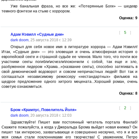
Уже банальная фраза, но все же: «Потерянные Боги» — шедевр
темного фэнтези на стыке с хоррором.
Оценка:
9
[
5
]
Адам Нэвилл «Судные дни»
dark doom
, 25 августа 2018 г. 12:39
Открыл для себя новое имя в литературе хоррора — Адам Нэвилл!
Итак, «Судные дни» — это зловещая и очень атмосферная история о
европейской секте и страшной судьбе ее членов. Мало того, что почти все
участники секты погибли\исчезли\покончили c собой, так еще и зло,
разбуженное лидером «Храма...»(название секты), способно затягивать в
свой демонический водоворот и совсем непричастных людей! Вот так и
соглашаться независимому режиссеру «нестандартных» фильмов на
щедрое предложение одного хитрого мецената...Хороший роман, очень
советую ознакомиться.
Оценка:
8
[
2
]
Бром «Крампус, Повелитель Йоля»
dark doom
, 20 августа 2018 г. 12:03
Здравствуйте! Пишет вам постоянный читатель портала Фанлаб!
Скажите пожалуйста, а когда у Джеральда Брома выйдет новая книжка? Он
пишет так интересно, захватывающе и совершенно нескучно, что я и вся
моя семья стали поклонниками его творчества! С уважением, Петро