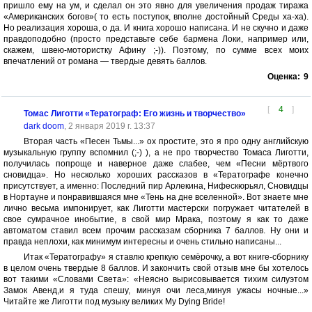
пришло ему на ум, и сделал он это явно для увеличения продаж тиража
«Американских богов»( то есть поступок, вполне достойный Среды ха-ха).
Но реализация хороша, о да. И книга хорошо написана. И не скучно и даже
правдоподобно (просто представьте себе бармена Локи, например или,
скажем, швею-мотористку Афину ;-)). Поэтому, по сумме всех моих
впечатлений от романа — твердые девять баллов.
Оценка:
9
[
4
]
Томас Лиготти «Тератограф: Его жизнь и творчество»
dark doom
, 2 января 2019 г. 13:37
Вторая часть «Песен Тьмы...» ох простите, это я про одну английскую
музыкальную группу вспомнил (;-) ), а не про творчество Томаса Лиготти,
получилась попроще и наверное даже слабее, чем «Песни мёртвого
сновидца». Но несколько хороших рассказов в «Тератографе конечно
присутствует, а именно: Последний пир Арлекина, Нифескюрьял, Сновидцы
в Нортауне и понравившаяся мне «Тень на дне вселенной». Вот знаете мне
лично весьма импонирует, как Лиготти мастерски погружает читателей в
свое сумрачное инобытие, в свой мир Мрака, поэтому я как то даже
автоматом ставил всем прочим рассказам сборника 7 баллов. Ну они и
правда неплохи, как минимум интересны и очень стильно написаны...
Итак «Тератографу» я ставлю крепкую семёрочку, а вот книге-сборнику
в целом очень твердые 8 баллов. И закончить свой отзыв мне бы хотелось
вот такими «Словами Света»: «Неясно вырисовывается тихим силуэтом
Замок Авенд,и я туда спешу, минуя очи леса,минуя ужасы ночные...»
Читайте же Лиготти под музыку великих My Dying Bride!