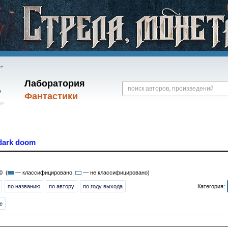
Лаборатория
Фантастики
dark doom
0 (
— классифицировано,
— не классифицировано)
по названию
по автору
по году выхода
Категория:
е