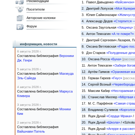
Рекомендации
1. Павел Давыденко
«Кейсинчон»
2. Дмитрий Лопухов
«Моя Калери
Посетители
3. Юлия Саймоназари
«Жемчуст
Авторские колонки
4. Александр Дедов
«Стерпится 
Форум
5. Оксана Заугольная
«Хищнец»
6. Антон Темхагин
«А те помре?»
7. Дмитрий Сергеевич Лазарев, 
информация, новости
8. Оксана Ветловская
«Радио пос
6 августа 2026 г.
9. Дэн Старков
«Полуденные доч
Составлена библиография
Вероники
10. Оксана Росса
«Бука»
[рассказ
Дж. Генри
11. Антон Темхагин
«Забери бого
5 августа 2026 г.
12. Артём Гаямов
«Оранжевая м
Составлена библиография
Махмуда
Эль-Сайеда
13. Герман Гиреев
«Гнус»
[расска
14. Сергей Возный
«Червебороды
4 августа 2026 г.
15. Максим Кабир
«Несгораемая
Составлена библиография
Маркуса
Кливера
16. Станислав Миллер
«Мёртвая 
17. М. С. Парфёнов
«Самая страш
3 августа 2026 г.
Составлена библиография
Моники
18. Владимир Сулимов
«Корголго
Ким
19. Яцек Дукай
«Сердце Мрака»
/
20. Яцек Дукай
«Школа»
/ «Szkoł
2 августа 2026 г.
Составлена библиография
21. Яцек Дукай
«Агерре в рассвет
Вайшнави Патель