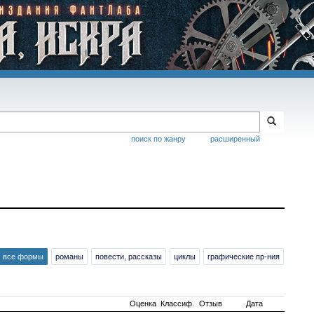
поиск по жанру
расширенный
все формы
романы
повести, рассказы
циклы
графические пр-ния
Оценка
Классиф.
Отзыв
Дата