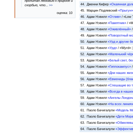
пропитан любовью к природе и
44. Дженни Кифер
«Окаянная дол
скорбью, что
...
>>
45. Марцин Подлевский
«Прыгун»
оценка: 10
46. Адам Нэвилл
«Отлив»
/ «Low 
47. Адам Нэвилл
«Памятник»
/ «
48. Адам Нэвилл
«Оживлённый»
/
49. Адам Нэвилл
«Поворотный м
50. Адам Нэвилл
«Урд и другие б
51. Адам Нэвилл
«Урд»
/ «Wyrd»
52. Адам Нэвилл
«Маленький чёр
53. Адам Нэвилл
«Белый свет, бе
54. Адам Нэвилл
«Гиппокампус»
/
55. Адам Нэвилл
«Дни наших жиз
56. Адам Нэвилл
«Евмениды [бла
57. Адам Нэвилл
«Спешащие во 
58. Адам Нэвилл
«Всегда в наши
59. Адам Нэвилл
«Ангелы Лондон
60. Адам Нэвилл
«На всех линиях
61. Паоло Бачигалупи
«Модель М
62. Паоло Бачигалупи
«Дети Мор
63. Паоло Бачигалупи
«Обмелевш
64. Паоло Бачигалупи
«Эффективн