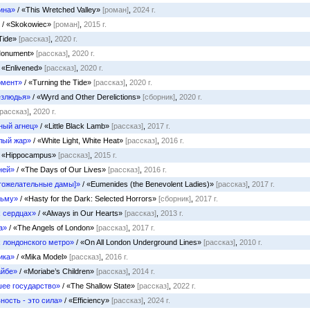
ина»
/ «This Wretched Valley»
[роман]
,
2024 г.
/ «Skokowiec»
[роман]
,
2015 г.
Tide»
[рассказ]
,
2020 г.
Monument»
[рассказ]
,
2020 г.
 «Enlivened»
[рассказ]
,
2020 г.
омент»
/ «Turning the Tide»
[рассказ]
,
2020 г.
езлюдья»
/ «Wyrd and Other Derelictions»
[сборник]
,
2020 г.
[рассказ]
,
2020 г.
ный агнец»
/ «Little Black Lamb»
[рассказ]
,
2017 г.
лый жар»
/ «White Light, White Heat»
[рассказ]
,
2016 г.
 «Hippocampus»
[рассказ]
,
2015 г.
ней»
/ «The Days of Our Lives»
[рассказ]
,
2016 г.
гожелательные дамы]»
/ «Eumenides (the Benevolent Ladies)»
[рассказ]
,
2017 г.
тьму»
/ «Hasty for the Dark: Selected Horrors»
[сборник]
,
2017 г.
х сердцах»
/ «Always in Our Hearts»
[рассказ]
,
2013 г.
а»
/ «The Angels of London»
[рассказ]
,
2017 г.
 лондонского метро»
/ «On All London Underground Lines»
[рассказ]
,
2010 г.
ика»
/ «Mika Model»
[рассказ]
,
2016 г.
айбе»
/ «Moriabe’s Children»
[рассказ]
,
2014 г.
ее государство»
/ «The Shallow State»
[рассказ]
,
2022 г.
ость - это сила»
/ «Efficiency»
[рассказ]
,
2024 г.