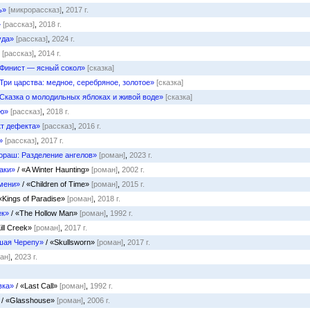
ь»
[микрорассказ]
,
2017 г.
»
[рассказ]
,
2018 г.
уда»
[рассказ]
,
2024 г.
[рассказ]
,
2014 г.
Финист — ясный сокол»
[сказка]
Три царства: медное, серебряное, золотое»
[сказка]
Сказка о молодильных яблоках и живой воде»
[сказка]
ю»
[рассказ]
,
2018 г.
т дефекта»
[рассказ]
,
2016 г.
»
[рассказ]
,
2017 г.
ораш: Разделение ангелов»
[роман]
,
2023 г.
аки»
/ «A Winter Haunting»
[роман]
,
2002 г.
мени»
/ «Children of Time»
[роман]
,
2015 г.
«Kings of Paradise»
[роман]
,
2018 г.
ек»
/ «The Hollow Man»
[роман]
,
1992 г.
ill Creek»
[роман]
,
2017 г.
шая Черепу»
/ «Skullsworn»
[роман]
,
2017 г.
ан]
,
2023 г.
вка»
/ «Last Call»
[роман]
,
1992 г.
/ «Glasshouse»
[роман]
,
2006 г.