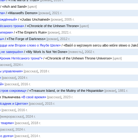
ала»
/ «The Mirror’s Truth»
[роман]
,
2016 г.
/ «Ash and Sand»
[цикл]
ла»
/ «Maxwell's Demon»
[роман]
,
2021 г.
бождённый»
/ «Judas Unchained»
[роман]
,
2005 г.
ёсаного трона»
/ «Chronicle of the Unhewn Throne»
[цикл]
империи»
/ «The Empire's Ruin»
[роман]
,
2021 г.
мы»
/ «The Forge of Darkness»
[роман]
,
2012 г.
рдце или Второе слово о Якубе Шеле»
/ «Baśń o wężowym sercu albo wtóre słowo o Jakó
д не завершён»
/ «My Work Is Not Yet Done»
[повесть]
,
2002 г.
Хроник Нетёсаного трона"»
/ «Chronicle of the Unhewn Throne Universe»
[цикл]
рассказ]
,
2024 г.
ы управления»
[рассказ]
,
2018 г.
»
[рассказ]
,
2024 г.
ой»
[рассказ]
,
2016 г.
стров сокровищ»
/ «Treasure Island, or the Mutiny of the Hispaniola»
[роман]
,
1881 г.
ия Ульяничева
«В своё время»
[рассказ]
,
2023 г.
Всадник и Цветок»
[рассказ]
,
2015 г.
»
[рассказ]
,
2016 г.
[микрорассказ]
,
2024 г.
 тварям»
[рассказ]
,
2018 г.
[рассказ]
,
2024 г.
о долга»
[рассказ]
,
2014 г.