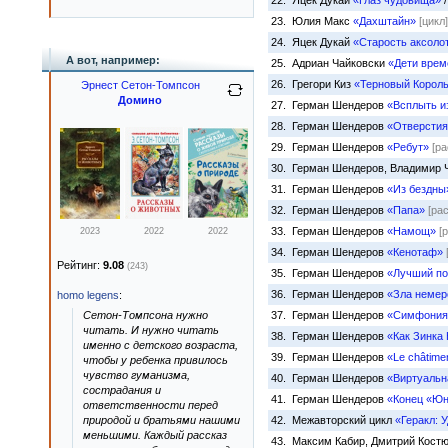
22. Яцек Дукай
«Глаз чудовища»
/
23. Юлия Макс
«Дахштайн»
[цикл]
24. Яцек Дукай
«Старость аксоло
А вот, например:
25. Адриан Чайковски
«Дети врем
26. Грегори Киз
«Терновый Корол
Эрнест Сетон-Томпсон
Домино
27. Герман Шендеров
«Всплыть и
28. Герман Шендеров
«Отверстия
29. Герман Шендеров
«Ребут»
[ра
30. Герман Шендеров, Владимир 
31. Герман Шендеров
«Из бездны
32. Герман Шендеров
«Папа»
[ра
33. Герман Шендеров
«Намощ»
[
2023
2022
2022
34. Герман Шендеров
«Кенотаф»
Рейтинг:
9.08
(243)
35. Герман Шендеров
«Лучший по
36. Герман Шендеров
«Зла немер
homo legens
:
Сетон-Томпсона нужно
37. Герман Шендеров
«Симфония
читать. И нужно читать
38. Герман Шендеров
«Как Зинка 
именно с детского возраста,
39. Герман Шендеров
«Le châtime
чтобы у ребенка привилось
чувство гуманизма,
40. Герман Шендеров
«Виртуальн
сострадания и
41. Герман Шендеров
«Конец «Юн
ответственности перед
природой и братьями нашими
42. Межавторский цикл
«Геракл: 
меньшими. Каждый рассказ
43. Максим Кабир, Дмитрий Кост