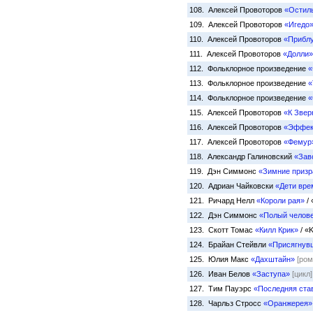
108. Алексей Провоторов
«Остил
109. Алексей Провоторов
«Игедо
110. Алексей Провоторов
«Прибл
111. Алексей Провоторов
«Долли»
112. Фольклорное произведение
«
113. Фольклорное произведение
«
114. Фольклорное произведение
«
115. Алексей Провоторов
«К Звер
116. Алексей Провоторов
«Эффек
117. Алексей Провоторов
«Фемур
118. Александр Галиновский
«Зав
119. Дэн Симмонс
«Зимние призр
120. Адриан Чайковски
«Дети вре
121. Ричард Нелл
«Короли рая»
/ 
122. Дэн Симмонс
«Полый челов
123. Скотт Томас
«Килл Крик»
/ «K
124. Брайан Стейвли
«Присягнув
125. Юлия Макс
«Дахштайн»
[ром
126. Иван Белов
«Заступа»
[цикл]
127. Тим Пауэрс
«Последняя ста
128. Чарльз Стросс
«Оранжерея»