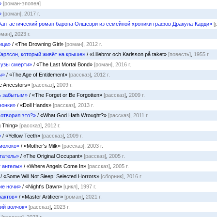
»
[роман-эпопея]
»
[роман]
,
2017 г.
антастический роман барона Олшеври из семейной хроники графов Дракула-Карди»
[
оман]
,
2023 г.
ица»
/ «The Drowning Girl»
[роман]
,
2012 г.
арлсон, который живёт на крыше»
/ «Lillebror och Karlsson på taket»
[повесть]
,
1955 г.
 узы смерти»
/ «The Last Mortal Bond»
[роман]
,
2016 г.
ы»
/ «The Age of Entitlement»
[рассказ]
,
2012 г.
e Ancestors»
[рассказ]
,
2009 г.
ь забытым»
/ «The Forget or Be Forgotten»
[рассказ]
,
2009 г.
чонки»
/ «Doll Hands»
[рассказ]
,
2013 г.
сотворил это?»
/ «What God Hath Wrought?»
[рассказ]
,
2011 г.
g Thing»
[рассказ]
,
2012 г.
»
/ «Yellow Teeth»
[рассказ]
,
2009 г.
молоко»
/ «Mother's Milk»
[рассказ]
,
2003 г.
татель»
/ «The Original Occupant»
[рассказ]
,
2005 г.
т ангелы»
/ «Where Angels Come In»
[рассказ]
,
2005 г.
/ «Some Will Not Sleep: Selected Horrors»
[сборник]
,
2016 г.
ие ночи»
/ «Night's Dawn»
[цикл]
,
1997 г.
фактов»
/ «Master Artificer»
[роман]
,
2021 г.
ий волчок»
[рассказ]
,
2023 г.