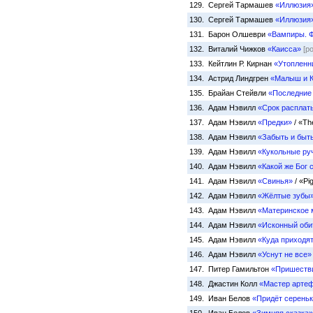
129. Сергей Тармашев
«Иллюзия
130. Сергей Тармашев
«Иллюзия
131. Барон Олшеври
«Вампиры. Ф
132. Виталий Чижков
«Каисса»
[р
133. Кейтлин Р. Кирнан
«Утопленн
134. Астрид Линдгрен
«Малыш и К
135. Брайан Стейвли
«Последние
136. Адам Нэвилл
«Срок расплат
137. Адам Нэвилл
«Предки»
/ «Th
138. Адам Нэвилл
«Забыть и быт
139. Адам Нэвилл
«Кукольные ру
140. Адам Нэвилл
«Какой же Бог 
141. Адам Нэвилл
«Свинья»
/ «Pi
142. Адам Нэвилл
«Жёлтые зубы
143. Адам Нэвилл
«Материнское 
144. Адам Нэвилл
«Исконный оби
145. Адам Нэвилл
«Куда приходя
146. Адам Нэвилл
«Уснут не все»
147. Питер Гамильтон
«Пришеств
148. Джастин Колл
«Мастер арте
149. Иван Белов
«Придёт сереньк