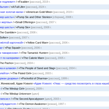
е подлежит»
/ «Fixable»
[рассказ]
,
2019 г.
 бытия»
/ «A Full Life»
[рассказ]
,
2024 г.
кая золотая жила»
/ «American Gold Mine»
[рассказ]
,
2019 г.
мер шесть»
/ «Pump Six and Other Stories»
[сборник]
,
2008 г.
е жертвы»
/ «Small Offerings»
[рассказ]
,
2007 г.
мер шесть»
/ «Pump Six»
[рассказ]
,
2008 г.
The Gambler»
[рассказ]
,
2008 г.
Softer»
[рассказ]
,
2007 г.
 жёлтой карточкой»
/ «Yellow Card Man»
[рассказ]
,
2006 г.
д»
/ «Pop Squad»
[рассказ]
,
2006 г.
а тамариском»
/ «The Tamarisk Hunter»
[рассказ]
,
2006 г.
т по калориям»
/ «The Calorie Man»
[рассказ]
,
2005 г.
The Pasho»
[рассказ]
,
2004 г.
ка и шлаков»
/ «The People of Sand and Slag»
[рассказ]
,
2004 г.
флейта»
/ «The Fluted Girl»
[рассказ]
,
2003 г.
арман дхармы»
/ «Pocketful of Dharma»
[рассказ]
,
1999 г.
в Женевский, Адам Нэвилл
«Адам Нэвилл: «Ужас — средство посмотреть в глаза наше
»
/ «The Windup Girl»
[роман]
,
2009 г.
»
/ «The Windup Universe»
[цикл]
алипсис»
/ «The Second Apocalypse»
[цикл]
,
2003 г.
робуждается»
/ «The Demon Awakens»
[роман]
,
1997 г.