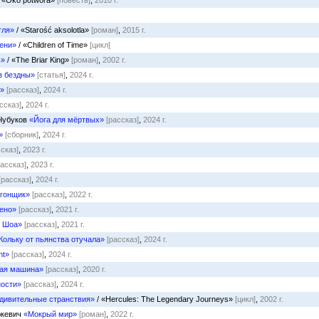
 «Oko potwora»
[повесть]
,
2010 г.
тля»
/ «Starość aksolotla»
[роман]
,
2015 г.
ени»
/ «Children of Time»
[цикл]
ь»
/ «The Briar King»
[роман]
,
2002 г.
з бездны»
[статья]
,
2024 г.
»
[рассказ]
,
2024 г.
ссказ]
,
2024 г.
Чубуков
«Йога для мёртвых»
[рассказ]
,
2024 г.
»
[сборник]
,
2024 г.
ссказ]
,
2023 г.
рассказ]
,
2023 г.
[рассказ]
,
2024 г.
гонщик»
[рассказ]
,
2022 г.
ено»
[рассказ]
,
2021 г.
 Шоа»
[рассказ]
,
2021 г.
Кольку от пьянства отучала»
[рассказ]
,
2024 г.
nt»
[рассказ]
,
2024 г.
ая машина»
[рассказ]
,
2020 г.
ости»
[рассказ]
,
2024 г.
Удивительные странствия»
/ «Hercules: The Legendary Journeys»
[цикл]
,
2002 г.
юкевич
«Мокрый мир»
[роман]
,
2022 г.