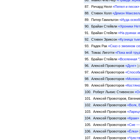
86. Майкл Флетчер
«Правда зерк
87. Ричард Нелл
«Пепел и песок»
88. Стивен Холл
«Демон Максвел
89. Питер Гамильтон
«Иуда осво
90. Брайан Стейвли
«Хроники Нет
91. Брайан Стейвли
«На руинах 
92. Стивен Эриксон
«Кузница ть
93. Радек Рак
«Сказ о змеином се
94. Томас Лиготти
«Пока мой тру
95. Брайан Стейвли
«Вселенная "
96. Алексей Провоторов
«Дунг»
[
97. Алексей Провоторов
«Способ
98. Алексей Провоторов
«Молоко
99. Алексей Провоторов
«Костян
100. Роберт Льюис Стивенсон
«О
101. Алексей Провоторов, Евген
102. Алексей Провоторов
«Волк, 
103. Алексей Провоторов
«Ларец
104. Алексей Провоторов
«Крам»
105. Алексей Провоторов
«Сие —
106. Алексей Провоторов
«Ёлка»
107. Алексей Провоторов
«Чувств