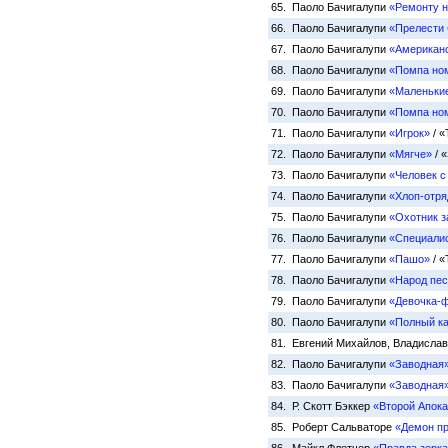
65. Паоло Бачигалупи
«Ремонту н
66. Паоло Бачигалупи
«Прелести
67. Паоло Бачигалупи
«Американс
68. Паоло Бачигалупи
«Помпа но
69. Паоло Бачигалупи
«Маленьки
70. Паоло Бачигалупи
«Помпа но
71. Паоло Бачигалупи
«Игрок»
/ «
72. Паоло Бачигалупи
«Мягче»
/ «
73. Паоло Бачигалупи
«Человек с
74. Паоло Бачигалупи
«Хлоп-отря
75. Паоло Бачигалупи
«Охотник з
76. Паоло Бачигалупи
«Специалис
77. Паоло Бачигалупи
«Пашо»
/ «
78. Паоло Бачигалупи
«Народ пес
79. Паоло Бачигалупи
«Девочка-
80. Паоло Бачигалупи
«Полный к
81. Евгений Михайлов, Владисла
82. Паоло Бачигалупи
«Заводная
83. Паоло Бачигалупи
«Заводная
84. Р. Скотт Бэккер
«Второй Апок
85. Роберт Сальваторе
«Демон п