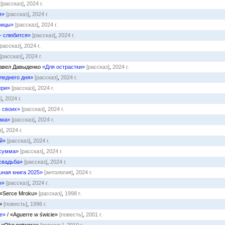
[рассказ]
,
2024 г.
я»
[рассказ]
,
2024 г.
рицы»
[рассказ]
,
2024 г.
— слюбится»
[рассказ]
,
2024 г.
[рассказ]
,
2024 г.
[рассказ]
,
2024 г.
Павел Давыденко
«Для острастки»
[рассказ]
,
2024 г.
леднего дня»
[рассказ]
,
2024 г.
ери»
[рассказ]
,
2024 г.
]
,
2024 г.
в своих»
[рассказ]
,
2024 г.
ама»
[рассказ]
,
2024 г.
з]
,
2024 г.
й»
[рассказ]
,
2024 г.
 сумма»
[рассказ]
,
2024 г.
свадьба»
[рассказ]
,
2024 г.
ная книга 2025»
[антология]
,
2024 г.
н»
[рассказ]
,
2024 г.
 «Serce Mroku»
[рассказ]
,
1998 г.
a»
[повесть]
,
1996 г.
е»
/ «Aguerre w świcie»
[повесть]
,
2001 г.