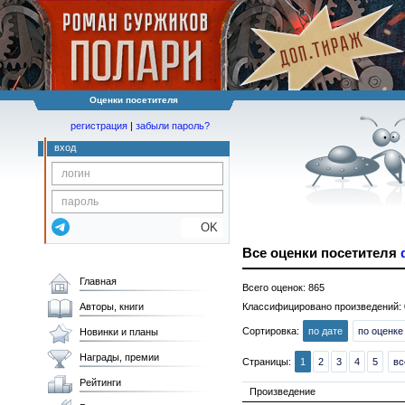
Оценки посетителя
регистрация
|
забыли пароль?
вход
OK
Все оценки посетителя
Главная
Всего оценок: 865
Авторы, книги
Классифицировано произведений: 
Сортировка:
по дате
по оценке
Новинки и планы
Награды, премии
Страницы:
1
2
3
4
5
вс
Рейтинги
Произведение