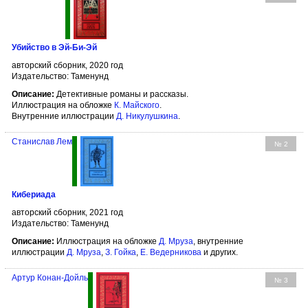
Убийство в Эй-Би-Эй
авторский сборник, 2020 год
Издательство: Таменунд
Описание:
Детективные романы и рассказы.
Иллюстрация на обложке
К. Майского
.
Внутренние иллюстрации
Д. Никулушкина
.
Станислав Лем
№ 2
Кибериада
авторский сборник, 2021 год
Издательство: Таменунд
Описание:
Иллюстрация на обложке
Д. Мруза
, внутренние
иллюстрации
Д. Мруза
,
З. Гойка
,
Е. Ведерникова
и других.
Артур Конан-Дойль
№ 3