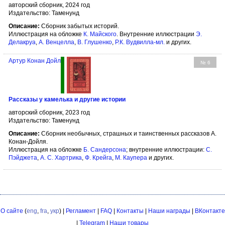
авторский сборник, 2024 год
Издательство: Таменунд
Описание:
Сборник забытых историй.
Иллюстрация на обложке
К. Майского
. Внутренние иллюстрации
Э.
Делакруа
,
А. Венцелла
,
В. Глушенко
,
Р.К. Вудвилла-мл.
и других.
Артур Конан Дойл
№ 6
Рассказы у камелька и другие истории
авторский сборник, 2023 год
Издательство: Таменунд
Описание:
Сборник необычных, страшных и таинственных рассказов А.
Конан-Дойля.
Иллюстрация на обложке
Б. Сандерсона
; внутренние иллюстрации:
С.
Пэйджета
,
А. С. Хартрика
,
Ф. Крейга
,
М. Каупера
и других.
О сайте
(
eng
,
fra
,
укр
) |
Регламент
|
FAQ
|
Контакты
|
Наши награды
|
ВКонтакте
|
Telegram
|
Наши товары