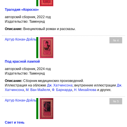
Трагедия «Короско»
авторский сборник, 2022 год
Издательство: Таменунд
Описание:
Внецикловый роман и рассказы.
Артур Конан-Дойль
№ 4
Под красной лампой
авторский сборник, 2024 год
Издательство: Таменунд
Описание:
Сборник медицинских произведений.
Иллюстрация на обложке
Дж. Хатчинсона
; внутренние иллюстрации
Дж.
Хатчинсона
,
М. Ван Майеля
,
Ф. Барнарда
,
Н. Михайлова
и других.
Артур Конан-Дойль
№ 5
Свет и тень