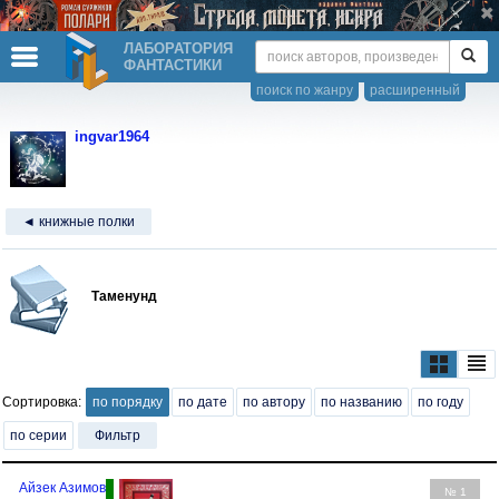
ЛАБОРАТОРИЯ
ФАНТАСТИКИ
поиск по жанру
расширенный
ingvar1964
◄ книжные полки
Таменунд
Сортировка:
по порядку
по дате
по автору
по названию
по году
по серии
Фильтр
Айзек Азимов
№ 1