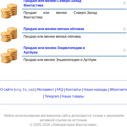
Продаю или меняю Северо-Запад
0
Фантастика
Продаю или меняю Северо-Запад
Фантастика
0
Продаю или меняю мягкая обложка
Продаю или меняю мягкая обложка
Продаю или меняю Энциклопедии и
0
Артбуки
Продаю или меняю Энциклопедии и Артбуки
О сайте
(
eng
,
fra
,
укр
) |
Регламент
|
FAQ
|
Контакты
|
Наши награды
|
ВКонтакте
|
Telegram
|
Наши товары
Любое использование материалов сайта допускается только с указанием
активной ссылки на источник.
© 2005-2026
«Лаборатория Фантастики»
.