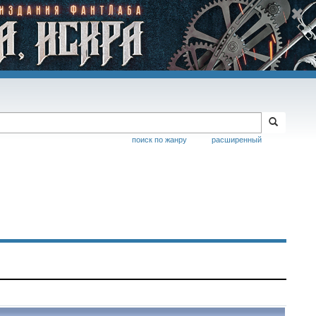
поиск по жанру
расширенный