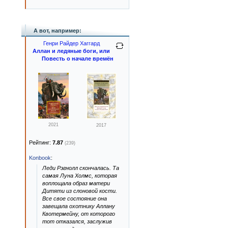
А вот, например:
Генри Райдер Хаггард
Аллан и ледяные боги, или
Повесть о начале времён
2021
2017
Рейтинг:
7.87
(239)
Konbook
:
Леди Рэгнолл скончалась. Та
самая Луна Холмс, которая
воплощала образ матери
Дитяти из слоновой кости.
Все свое состояние она
завещала охотнику Аллану
Квотермейну, от которого
тот отказался, заслужив