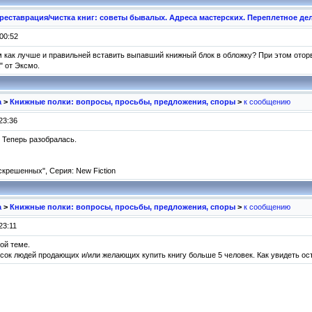
реставрация/чистка книг: советы бывалых. Адреса мастерских. Переплетное дел
00:52
м как лучше и правильней вставить выпавший книжный блок в обложку? При этом оторв
" от Эксмо.
а
>
Книжные полки: вопросы, просьбы, предложения, споры
>
к сообщению
23:36
. Теперь разобралась.
крешенных", Серия: New Fiction
а
>
Книжные полки: вопросы, просьбы, предложения, споры
>
к сообщению
23:11
ой теме.
писок людей продающих и/или желающих купить книгу больше 5 человек. Как увидеть о