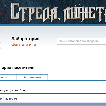
Лаборатория
Фантастики
тарии посетителя
вости
Авт. колонки
оруме (всего: 3 шт.)
ам
по темам