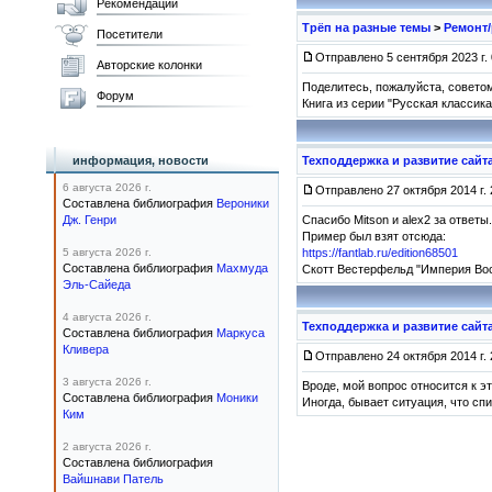
Рекомендации
Трёп на разные темы
>
Ремонт/
Посетители
Отправлено 5 сентября 2023 г. 
Авторские колонки
Поделитесь, пожалуйста, совето
Форум
Книга из серии "Русская классика
информация, новости
Техподдержка и развитие сайт
6 августа 2026 г.
Отправлено 27 октября 2014 г. 
Составлена библиография
Вероники
Дж. Генри
Спасибо Mitson и alex2 за ответы
Пример был взят отсюда:
5 августа 2026 г.
https://fantlab.ru/edition68501
Составлена библиография
Махмуда
Скотт Вестерфельд "Империя Вос
Эль-Сайеда
4 августа 2026 г.
Техподдержка и развитие сайт
Составлена библиография
Маркуса
Кливера
Отправлено 24 октября 2014 г. 
3 августа 2026 г.
Вроде, мой вопрос относится к эт
Составлена библиография
Моники
Иногда, бывает ситуация, что с
Ким
2 августа 2026 г.
Составлена библиография
Вайшнави Патель