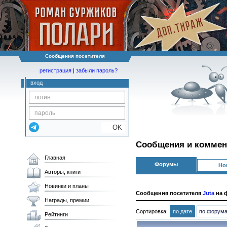
Сообщения посетителя
регистрация
|
забыли пароль?
вход
OK
Сообщения и коммен
Главная
Форумы
Но
Авторы, книги
Новинки и планы
Сообщения посетителя
Juta
на ф
Награды, премии
Сортировка:
по дате
по форум
Рейтинги