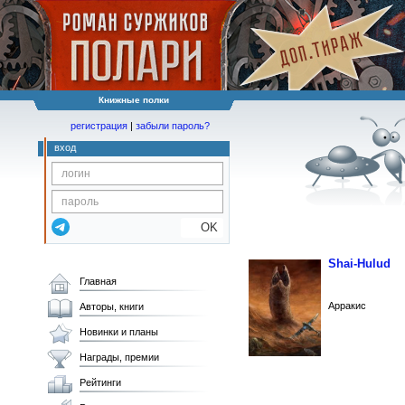
Книжные полки
регистрация
|
забыли пароль?
вход
OK
Shai-Hulud
Главная
Арракис
Авторы, книги
Новинки и планы
Награды, премии
Рейтинги