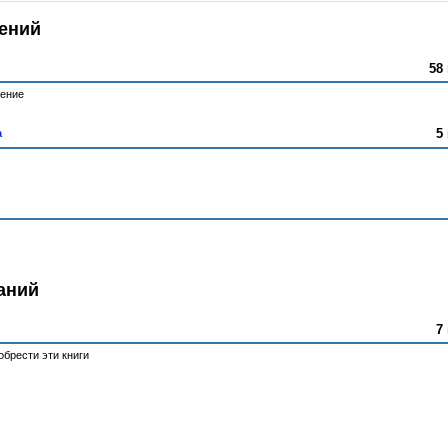
ений
58 
тение
5
а
аний
7
брести эти книги