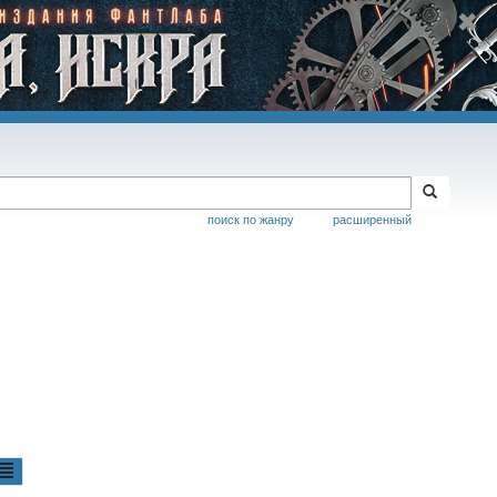
поиск по жанру
расширенный