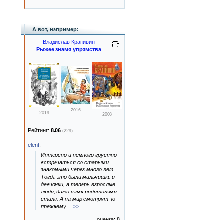
А вот, например:
Владислав Крапивин
Рыжее знамя упрямства
2016
2019
2008
Рейтинг:
8.06
(229)
elent
:
Интерсно и немного грустно
встречаться со старыми
знакомыми через много лет.
Тогда это были мальчишки и
девчонки, а теперь взрослые
люди, даже сами родителями
стали. А на мир смотрят по
прежнему.
...
>>
оценка: 8