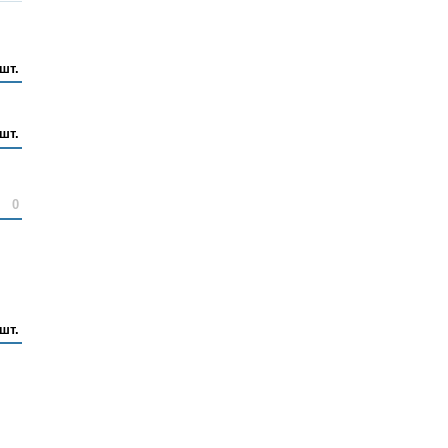
шт.
 шт.
0
 шт.