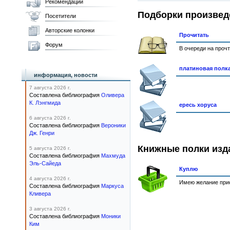
Рекомендации
Подборки произвед
Посетители
Авторские колонки
Прочитать
Форум
В очереди на проч
платиновая полк
информация, новости
7 августа 2026 г.
Составлена библиография
Оливера
К. Лэнгмида
ересь хоруса
6 августа 2026 г.
Составлена библиография
Вероники
Дж. Генри
Книжные полки изд
5 августа 2026 г.
Составлена библиография
Махмуда
Эль-Сайеда
Куплю
4 августа 2026 г.
Имею желание прио
Составлена библиография
Маркуса
Кливера
3 августа 2026 г.
Составлена библиография
Моники
Ким